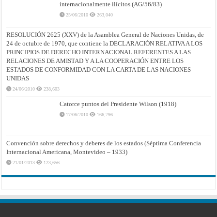
internacionalmente ilícitos (AG/56/83)
25/06/2010
263,040
RESOLUCIÓN 2625 (XXV) de la Asamblea General de Naciones Unidas, de
24 de octubre de 1970, que contiene la DECLARACIÓN RELATIVA A LOS
PRINCIPIOS DE DERECHO INTERNACIONAL REFERENTES A LAS
RELACIONES DE AMISTAD Y A LA COOPERACIÓN ENTRE LOS
ESTADOS DE CONFORMIDAD CON LA CARTA DE LAS NACIONES
UNIDAS
24/06/2010
238,603
Catorce puntos del Presidente Wilson (1918)
17/06/2010
166,796
Convención sobre derechos y deberes de los estados (Séptima Conferencia
Internacional Americana, Montevideo – 1933)
21/01/2013
123,656