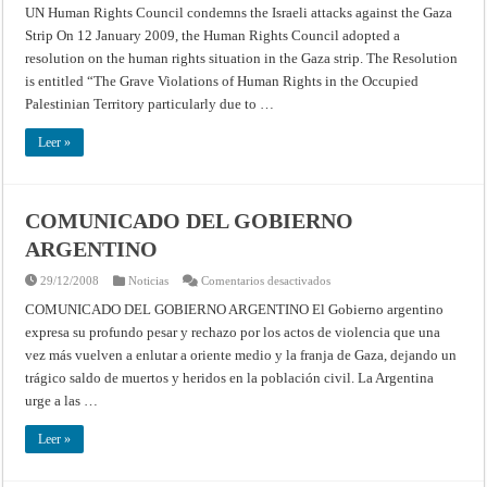
Human
UN Human Rights Council condemns the Israeli attacks against the Gaza
Rights
Strip On 12 January 2009, the Human Rights Council adopted a
Council
condemns
resolution on the human rights situation in the Gaza strip. The Resolution
the
Israeli
is entitled “The Grave Violations of Human Rights in the Occupied
attacks
against
Palestinian Territory particularly due to …
the
Gaza
Strip
Leer »
COMUNICADO DEL GOBIERNO
ARGENTINO
en
29/12/2008
Noticias
Comentarios desactivados
COMUNICADO
DEL
COMUNICADO DEL GOBIERNO ARGENTINO El Gobierno argentino
GOBIERNO
expresa su profundo pesar y rechazo por los actos de violencia que una
ARGENTINO
vez más vuelven a enlutar a oriente medio y la franja de Gaza, dejando un
trágico saldo de muertos y heridos en la población civil. La Argentina
urge a las …
Leer »