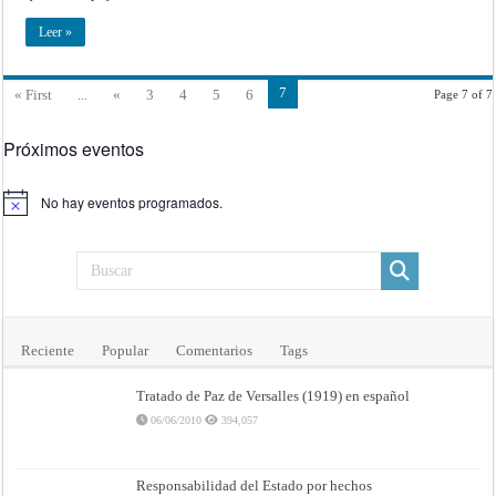
de
Gaza
Leer »
tras
oposición
de
Estados
7
Unidos
« First
...
«
3
4
5
6
Page 7 of 7
|
Democracy
Now!
Próximos eventos
No hay eventos programados.
Aviso
Reciente
Popular
Comentarios
Tags
Tratado de Paz de Versalles (1919) en español
06/06/2010
394,057
Responsabilidad del Estado por hechos