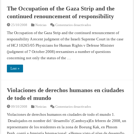
The Occupation of the Gaza Strip and the
continued renouncement of responsibility
en
25/10/2008
Noticias
Comentarios desactivados
The
Occupation
The Occupation of the Gaza Strip and the continued renouncement of
of
responsibility A recent judgment of the Israeli Supreme Court in the case
the
Gaza
of HCJ 10265/05 Physicians for Human Rights v Defense Minister
Strip
and
(judgment of 7 October 2008) reexamines a number of questions
the
continued
concerning not only the status of the …
renouncement
of
responsibility
Leer »
Violaciones de derechos humanos en ciudades
de todo el mundo
en
09/10/2008
Noticias
Comentarios desactivados
Violaciones
de
Violaciones de derechos humanos en ciudades de todo el mundo 1.
derechos
Desalojados en nombre del ‘desarrollo’ (Camboya)En febrero de 2008, un
humanos
en
representante de los residentes en la zona de Boeung Kak, en Phnom
ciudades
de
Penh, contó a Amnistía Internacional: «Hemos visto el plan de desarrollo,