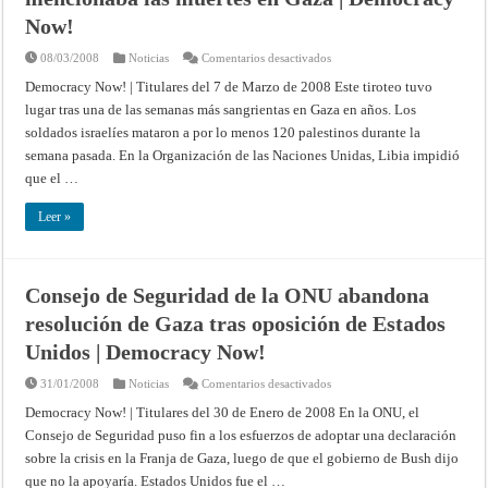
Now!
en
08/03/2008
Noticias
Comentarios desactivados
Libia
bloquea
Democracy Now! | Titulares del 7 de Marzo de 2008 Este tiroteo tuvo
resolución
lugar tras una de las semanas más sangrientas en Gaza en años. Los
de
la
soldados israelíes mataron a por lo menos 120 palestinos durante la
ONU
porque
semana pasada. En la Organización de las Naciones Unidas, Libia impidió
no
mencionaba
que el …
las
muertes
en
Leer »
Gaza
|
Democracy
Now!
Consejo de Seguridad de la ONU abandona
resolución de Gaza tras oposición de Estados
Unidos | Democracy Now!
en
31/01/2008
Noticias
Comentarios desactivados
Consejo
de
Democracy Now! | Titulares del 30 de Enero de 2008 En la ONU, el
Seguridad
Consejo de Seguridad puso fin a los esfuerzos de adoptar una declaración
de
la
sobre la crisis en la Franja de Gaza, luego de que el gobierno de Bush dijo
ONU
abandona
que no la apoyaría. Estados Unidos fue el …
resolución