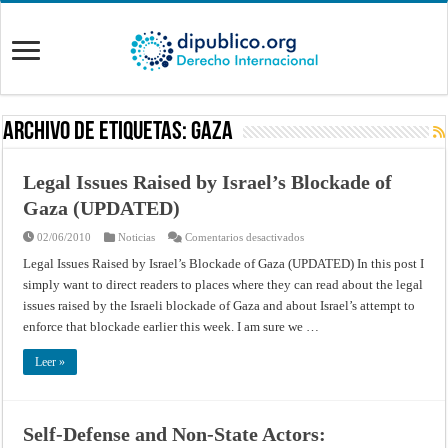
Archivo de Etiquetas:
Gaza
Legal Issues Raised by Israel’s Blockade of
Gaza (UPDATED)
en
02/06/2010
Noticias
Comentarios desactivados
Legal
Issues
Legal Issues Raised by Israel’s Blockade of Gaza (UPDATED) In this post I
Raised
simply want to direct readers to places where they can read about the legal
by
Israel’s
issues raised by the Israeli blockade of Gaza and about Israel’s attempt to
Blockade
of
enforce that blockade earlier this week. I am sure we …
Gaza
(UPDATED)
Leer »
Self-Defense and Non-State Actors: