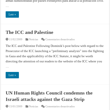
armas suministradas por países extranjeros para atacar a la población civil.
contra
…
la
población
civil
Leer »
The ICC and Palestine
en
11/02/2009
Noticias
Comentarios desactivados
The
ICC
The ICC and Palestine Following Dominik’s post below with regard to the
and
Prosecutor of the ICC launching a “preliminary analysis” into the fighting
Palestine
in Gaza and the applicability of the ICC Statute, it might be worth
directing the attention of our readers to the website of the ICC where you
…
Leer »
UN Human Rights Council condemns the
Israeli attacks against the Gaza Strip
en
15/01/2009
Noticias
Comentarios desactivados
UN