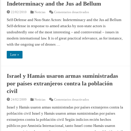
Indeterminacy and the Jus ad Bellum
en
22/02/2010
Noticias
Comentarios desactivados
Self-
Defense
Self-Defense and Non-State Actors: Indeterminacy and the Jus ad Bellum
and
Self-defense in response to armed attacks by non-state actors is
Non-
State
undoubtedly one of the most interesting – and controversial – issues in
Actors:
Indeterminacy
modern international law. It is of great practical relevance, as for instance,
and
the
with the ongoing use of drones …
Jus
ad
Bellum
Leer »
Israel y Hamás usaron armas suministradas
por países extranjeros contra la población
civil
en
24/02/2009
Noticias
Comentarios desactivados
Israel
y
Israel y Hamás usaron armas suministradas por países extranjeros contra la
Hamás
población civil Israel y Hamás usaron armas suministradas por países
usaron
armas
extranjeros contra la población civil Según indicios recién hechos
suministradas
por
públicos por Amnistía Internacional, tanto Israel como Hamás usaron
países
extranjeros