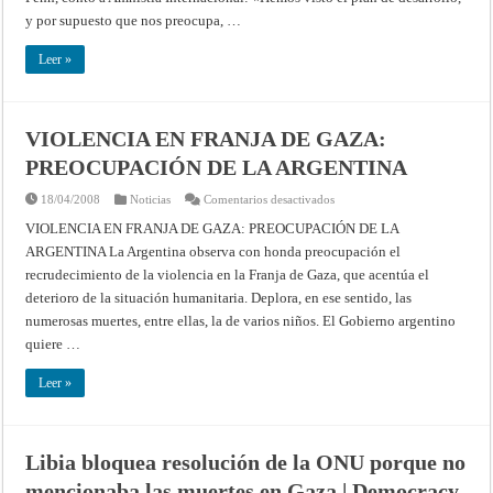
todo
el
y por supuesto que nos preocupa, …
mundo
Leer »
VIOLENCIA EN FRANJA DE GAZA:
PREOCUPACIÓN DE LA ARGENTINA
en
18/04/2008
Noticias
Comentarios desactivados
VIOLENCIA
EN
VIOLENCIA EN FRANJA DE GAZA: PREOCUPACIÓN DE LA
FRANJA
ARGENTINA La Argentina observa con honda preocupación el
DE
GAZA:
recrudecimiento de la violencia en la Franja de Gaza, que acentúa el
PREOCUPACIÓN
DE
deterioro de la situación humanitaria. Deplora, en ese sentido, las
LA
ARGENTINA
numerosas muertes, entre ellas, la de varios niños. El Gobierno argentino
quiere …
Leer »
Libia bloquea resolución de la ONU porque no
mencionaba las muertes en Gaza | Democracy