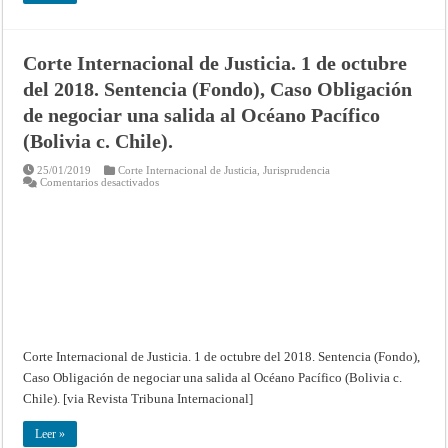
Corte Internacional de Justicia. 1 de octubre
del 2018. Sentencia (Fondo), Caso Obligación
de negociar una salida al Océano Pacífico
(Bolivia c. Chile).
25/01/2019
Corte Internacional de Justicia
,
Jurisprudencia
en
Comentarios desactivados
Corte
Internacional
de
Justicia.
1
de
octubre
del
2018.
Sentencia
(Fondo),
Caso
Obligación
de
Corte Internacional de Justicia. 1 de octubre del 2018. Sentencia (Fondo),
negociar
una
Caso Obligación de negociar una salida al Océano Pacífico (Bolivia c.
salida
al
Chile). [via Revista Tribuna Internacional]
Océano
Pacífico
(Bolivia
Leer »
c.