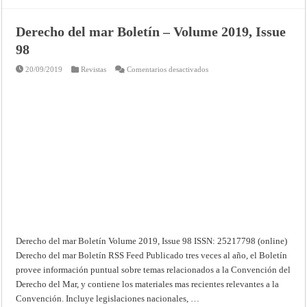
Derecho del mar Boletín – Volume 2019, Issue
98
en
20/09/2019
Revistas
Comentarios desactivados
Derecho
del
mar
Boletín
–
Volume
2019,
Issue
98
Derecho del mar Boletín Volume 2019, Issue 98 ISSN: 25217798 (online)
Derecho del mar Boletín RSS Feed Publicado tres veces al año, el Boletín
provee información puntual sobre temas relacionados a la Convención del
Derecho del Mar, y contiene los materiales mas recientes relevantes a la
Convención. Incluye legislaciones nacionales, …