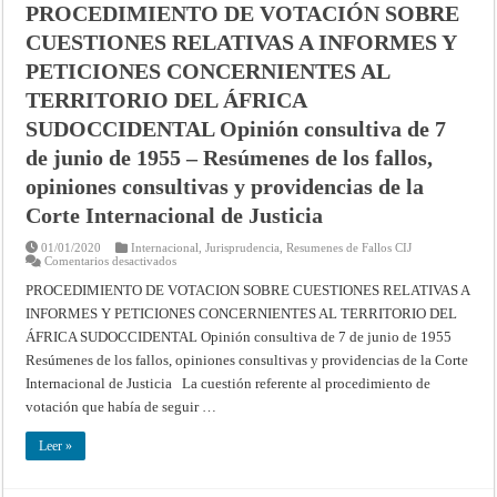
DE
PROCEDIMIENTO DE VOTACIÓN SOBRE
LOCKERBIE
(LA
CUESTIONES RELATIVAS A INFORMES Y
JAMAHIRIYA
ÁRABE
PETICIONES CONCERNIENTES AL
LIBIA
contra
TERRITORIO DEL ÁFRICA
EL
REINO
SUDOCCIDENTAL Opinión consultiva de 7
UNIDO
DE
GRAN
de junio de 1955 – Resúmenes de los fallos,
BRETAÑA
E
opiniones consultivas y providencias de la
IRLANDA
DEL
Corte Internacional de Justicia
NORTE)
(DESISTIMIENTO)
Providencia
01/01/2020
Internacional
,
Jurisprudencia
,
Resumenes de Fallos CIJ
de
en
Comentarios desactivados
10
PROCEDIMIENTO
de
DE
PROCEDIMIENTO DE VOTACION SOBRE CUESTIONES RELATIVAS A
septiembre
VOTACIÓN
de
INFOR­MES Y PETICIONES CONCERNIENTES AL TERRITORIO DEL
SOBRE
2003
CUESTIONES
ÁFRICA SUD­OCCIDENTAL Opinión consultiva de 7 de junio de 1955
–
RELATIVAS
Resúmenes
A
Resúmenes de los fallos, opiniones consultivas y providencias de la Corte
de
INFORMES
los
Y
Internacional de Justicia La cuestión referente al procedimiento de
fallos,
PETICIONES
opiniones
votación que había de seguir …
CONCERNIENTES
consultivas
AL
y
TERRITORIO
providencias
Leer »
DEL
de
ÁFRICA
la
SUDOCCIDENTAL
Corte
Opinión
Internacional