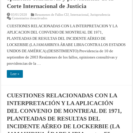
Justicia
Corte Internacional de Justicia
03/01/2020
Resumenes de Fallos CIJ
,
Internacional
,
Jurisprudencia
en
Comentarios desactivados
CUESTIONES
RELACIONADAS
CUESTIONES RELACIONADAS CON LA INTERPRETACION Y LA
CON
APLICACION DEL CONVENIO DE MONTREAL DE 1971,
LA
INTERPRETACIÓN
PLANTEADAS DE RESULTAS DEL INCIDENTE AÉREO DE
Y
LA
LOCKERBIE (LA JAMAHIRIYA ÁRABE LIBIA CONTRA LOS ESTADOS
APLICACIÓN
DEL
UNIDOS DE AMÉRICA) (DESISTIMIENTO) Providencia de 10 de
CONVENIO
septiembre de 2003 Resúmenes de los fallos, opiniones consultivas y
DE
MONTREAL
providencias de la …
DE
1971,
PLANTEADAS
Leer »
DE
RESULTAS
DEL
INCIDENTE
AÉREO
DE
CUESTIONES RELACIONADAS CON LA
LOCKERBIE
(LA
INTERPRETACIÓN Y LA APLICACIÓN
JAMAHIRIYA
ÁRABE
DEL CONVENIO DE MONTREAL DE 1971,
LIBIA
contra
PLANTEADAS DE RESULTAS DEL
LOS
ESTADOS
INCIDENTE AÉREO DE LOCKERBIE (LA
UNIDOS
DE
AMÉ