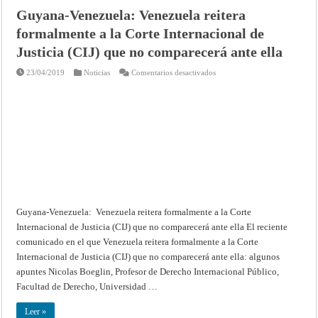
Guyana-Venezuela: Venezuela reitera
formalmente a la Corte Internacional de
Justicia (CIJ) que no comparecerá ante ella
en
23/04/2019
Noticias
Comentarios desactivados
Guyana-
Venezuela:
Venezuela
reitera
formalmente
a
la
Corte
Internacional
de
Justicia
(CIJ)
que
no
comparecerá
ante
Guyana-Venezuela: Venezuela reitera formalmente a la Corte
ella
Internacional de Justicia (CIJ) que no comparecerá ante ella El reciente
comunicado en el que Venezuela reitera formalmente a la Corte
Internacional de Justicia (CIJ) que no comparecerá ante ella: algunos
apuntes Nicolas Boeglin, Profesor de Derecho Internacional Público,
Facultad de Derecho, Universidad …
Leer »