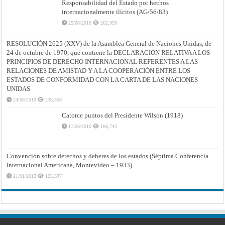
Responsabilidad del Estado por hechos
internacionalmente ilícitos (AG/56/83)
25/06/2010
262,959
RESOLUCIÓN 2625 (XXV) de la Asamblea General de Naciones Unidas, de
24 de octubre de 1970, que contiene la DECLARACIÓN RELATIVA A LOS
PRINCIPIOS DE DERECHO INTERNACIONAL REFERENTES A LAS
RELACIONES DE AMISTAD Y A LA COOPERACIÓN ENTRE LOS
ESTADOS DE CONFORMIDAD CON LA CARTA DE LAS NACIONES
UNIDAS
24/06/2010
238,558
Catorce puntos del Presidente Wilson (1918)
17/06/2010
166,745
Convención sobre derechos y deberes de los estados (Séptima Conferencia
Internacional Americana, Montevideo – 1933)
21/01/2013
123,537