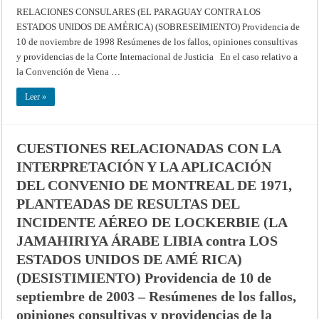
A
RELACIONES CONSULARES (EL PARAGUAY CONTRA LOS
LA
CONVENCIÓN
ESTADOS UNIDOS DE AMÉRICA) (SOBRESEIMIENTO) Providencia de
DE
VIENA
10 de noviembre de 1998 Resúmenes de los fallos, opiniones consultivas
SOBRE
RELACIONES
y providencias de la Corte Internacional de Justicia En el caso relativo a
CONSULARES
la Convención de Viena …
(EL
PARAGUAY
CONTRA
Leer »
LOS
ESTADOS
UNIDOS
DE
AMÉRICA)
(SOBRESEIMIENTO)
CUESTIONES RELACIONADAS CON LA
Providencia
de
INTERPRETACIÓN Y LA APLICACIÓN
10
de
DEL CONVENIO DE MONTREAL DE 1971,
noviembre
de
1998
PLANTEADAS DE RESULTAS DEL
–
Resúmenes
INCIDENTE AÉREO DE LOCKERBIE (LA
de
los
JAMAHIRIYA ÁRABE LIBIA contra LOS
fallos,
opiniones
ESTADOS UNIDOS DE AMÉ RICA)
consultivas
y
(DESISTIMIENTO) Providencia de 10 de
providencias
de
septiembre de 2003 – Resúmenes de los fallos,
la
Corte
Internacional
opiniones consultivas y providencias de la
de