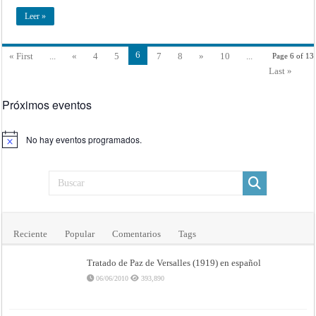
Leer »
6
« First
...
«
4
5
7
8
»
10
...
Page 6 of 13
Last »
Próximos eventos
No hay eventos programados.
Aviso
Reciente
Popular
Comentarios
Tags
Tratado de Paz de Versalles (1919) en español
06/06/2010
393,890