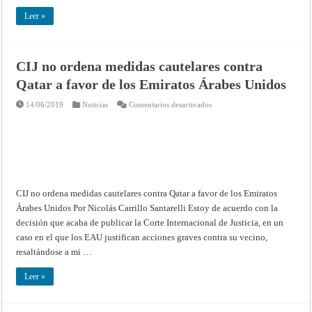
Leer »
CIJ no ordena medidas cautelares contra
Qatar a favor de los Emiratos Árabes Unidos
en
14/06/2019
Noticias
Comentarios desactivados
CIJ
no
ordena
medidas
cautelares
contra
Qatar
a
favor
de
CIJ no ordena medidas cautelares contra Qatar a favor de los Emiratos
los
Emiratos
Árabes Unidos Por Nicolás Carrillo Santarelli Estoy de acuerdo con la
Árabes
Unidos
decisión que acaba de publicar la Corte Internacional de Justicia, en un
caso en el que los EAU justifican acciones graves contra su vecino,
resaltándose a mi …
Leer »