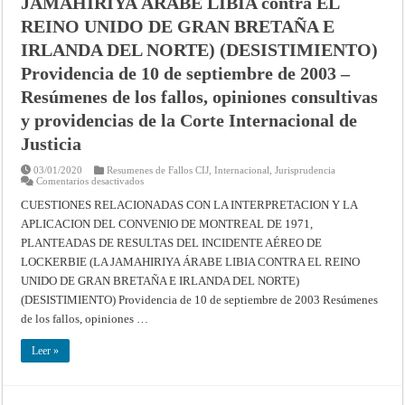
JAMAHIRIYA ÁRABE LIBIA contra EL
RICA)
(DESISTIMIENTO)
REINO UNIDO DE GRAN BRETAÑA E
Providencia
de
IRLANDA DEL NORTE) (DESISTIMIENTO)
10
de
Providencia de 10 de septiembre de 2003 –
septiembre
de
Resúmenes de los fallos, opiniones consultivas
2003
–
y providencias de la Corte Internacional de
Resúmenes
de
los
Justicia
fallos,
opiniones
03/01/2020
Resumenes de Fallos CIJ
consultivas
,
Internacional
,
Jurisprudencia
en
Comentarios desactivados
y
CUESTIONES
providencias
RELACIONADAS
de
CUESTIONES RELACIONADAS CON LA INTERPRETACION Y LA
CON
la
APLICACION DEL CONVENIO DE MONTREAL DE 1971,
LA
Corte
INTERPRETACIÓN
Internacional
PLANTEADAS DE RESULTAS DEL INCIDENTE AÉREO DE
Y
de
LA
Justicia
LOCKERBIE (LA JAMAHIRIYA ÁRABE LIBIA CONTRA EL REINO
APLICACIÓN
DEL
UNIDO DE GRAN BRETAÑA E IRLANDA DEL NORTE)
CONVENIO
(DESISTIMIENTO) Providencia de 10 de septiembre de 2003 Resúmenes
DE
MONTREAL
de los fallos, opiniones …
DE
1971,
PLANTEADAS
Leer »
DE
RESULTAS
DEL
INCIDENTE
AÉREO