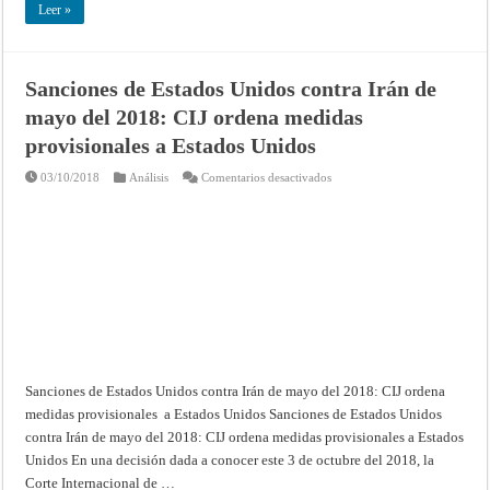
Leer »
Sanciones de Estados Unidos contra Irán de
mayo del 2018: CIJ ordena medidas
provisionales a Estados Unidos
en
03/10/2018
Análisis
Comentarios desactivados
Sanciones
de
Estados
Unidos
contra
Irán
de
mayo
del
2018:
CIJ
ordena
medidas
provisionales
a
Estados
Sanciones de Estados Unidos contra Irán de mayo del 2018: CIJ ordena
Unidos
medidas provisionales a Estados Unidos Sanciones de Estados Unidos
contra Irán de mayo del 2018: CIJ ordena medidas provisionales a Estados
Unidos En una decisión dada a conocer este 3 de octubre del 2018, la
Corte Internacional de …