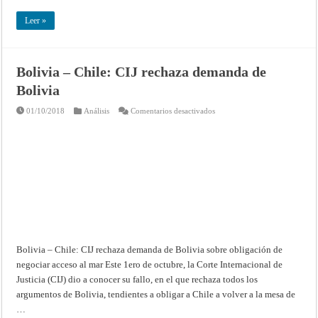
Leer »
Bolivia – Chile: CIJ rechaza demanda de
Bolivia
en
01/10/2018
Análisis
Comentarios desactivados
Bolivia
–
Chile:
CIJ
rechaza
demanda
de
Bolivia
Bolivia – Chile: CIJ rechaza demanda de Bolivia sobre obligación de
negociar acceso al mar Este 1ero de octubre, la Corte Internacional de
Justicia (CIJ) dio a conocer su fallo, en el que rechaza todos los
argumentos de Bolivia, tendientes a obligar a Chile a volver a la mesa de
…