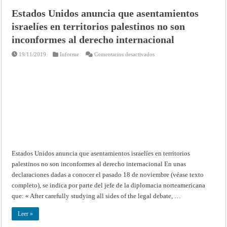
consultiva
de
de
Estados Unidos anuncia que asentamientos
Justicia
7
de
israelíes en territorios palestinos no son
junio
de
inconformes al derecho internacional
1955
–
Resúmenes
en
19/11/2019
Informe
Comentarios desactivados
de
Estados
los
Unidos
fallos,
anuncia
opiniones
que
consultivas
asentamientos
y
israelíes
providencias
en
de
territorios
la
palestinos
Corte
no
Internacional
son
de
inconformes
Justicia
al
derecho
internacional
Estados Unidos anuncia que asentamientos israelíes en territorios
palestinos no son inconformes al derecho internacional En unas
declaraciones dadas a conocer el pasado 18 de noviembre (véase texto
completo), se indica por parte del jefe de la diplomacia norteamericana
que: « After carefully studying all sides of the legal debate, …
Leer »