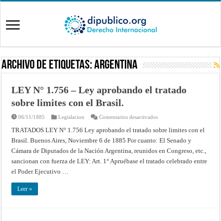
Archivo de Etiquetas:
argentina
LEY N° 1.756 – Ley aprobando el tratado
sobre limites con el Brasil.
en
06/11/1885
Legislacion
Comentarios desactivados
LEY
N°
TRATADOS LEY N° 1.756 Ley aprobando el tratado sobre limites con el
1.756
Brasil. Buenos Aires, Noviembre 6 de 1885 Por cuanto: El Senado y
–
Ley
Cámara de Diputados de la Nación Argentina, reunidos en Congreso, etc.,
aprobando
el
sancionan con fuerza de LEY: Art. 1° Apruébase el tratado celebrado entre
tratado
sobre
el Poder Ejecutivo …
limites
con
el
Leer »
Brasil.