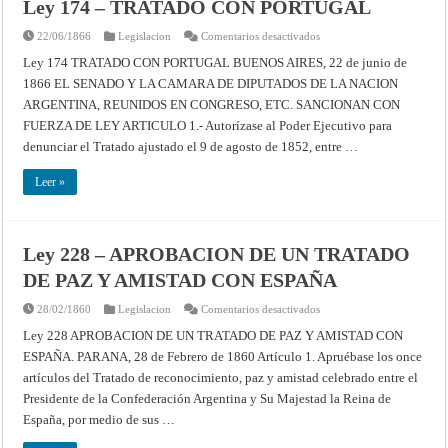
Ley 174 – TRATADO CON PORTUGAL
en
22/06/1866
Legislacion
Comentarios desactivados
Ley
174
Ley 174 TRATADO CON PORTUGAL BUENOS AIRES, 22 de junio de
–
1866 EL SENADO Y LA CAMARA DE DIPUTADOS DE LA NACION
TRATADO
CON
ARGENTINA, REUNIDOS EN CONGRESO, ETC. SANCIONAN CON
PORTUGAL
FUERZA DE LEY ARTICULO 1.- Autorízase al Poder Ejecutivo para
denunciar el Tratado ajustado el 9 de agosto de 1852, entre …
Leer »
Ley 228 – APROBACION DE UN TRATADO
DE PAZ Y AMISTAD CON ESPAÑA
en
28/02/1860
Legislacion
Comentarios desactivados
Ley
228
Ley 228 APROBACION DE UN TRATADO DE PAZ Y AMISTAD CON
–
ESPAÑA. PARANA, 28 de Febrero de 1860 Artículo 1. Apruébase los once
APROBACION
DE
artículos del Tratado de reconocimiento, paz y amistad celebrado entre el
UN
TRATADO
Presidente de la Confederación Argentina y Su Majestad la Reina de
DE
PAZ
España, por medio de sus …
Y
AMISTAD