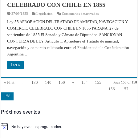
CELEBRADO CON CHILE EN 1855
en
27/09/1855
Legislacion
Comentarios desactivados
Ley
55
Ley 55 APROBACION DEL TRATADO DE AMISTAD, NAVEGACION Y
–
COMERCIO CELEBRADO CON CHILE EN 1855 PARANA, 27 de
APROBACION
DEL
septiembre de 1855 El Senado y Cámara de Diputados. SANCIONAN
TRATADO
DE
CON FURZA DE LEY: Artículo 1. Apruébase el Tratado de amistad,
AMISTAD,
NAVEGACION
navegación y comercio celebrado entre el Presidente de la Confederación
Y
Argentina …
COMERCIO
CELEBRADO
CON
Leer »
CHILE
EN
1855
« First
...
130
140
150
«
154
155
Page 158 of 158
156
157
158
Próximos eventos
No hay eventos programados.
Aviso