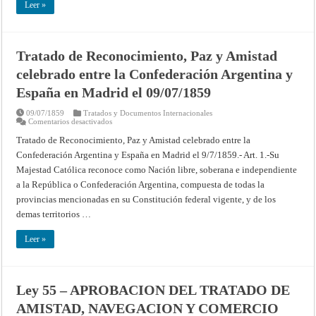
CON
Leer »
ESPAÑA
Tratado de Reconocimiento, Paz y Amistad
celebrado entre la Confederación Argentina y
España en Madrid el 09/07/1859
09/07/1859
Tratados y Documentos Internacionales
en
Comentarios desactivados
Tratado
de
Tratado de Reconocimiento, Paz y Amistad celebrado entre la
Reconocimiento,
Confederación Argentina y España en Madrid el 9/7/1859.- Art. 1.-Su
Paz
y
Majestad Católica reconoce como Nación libre, soberana e independiente
Amistad
celebrado
a la República o Confederación Argentina, compuesta de todas la
entre
la
provincias mencionadas en su Constitución federal vigente, y de los
Confederación
demas territorios …
Argentina
y
España
Leer »
en
Madrid
el
09/07/1859
Ley 55 – APROBACION DEL TRATADO DE
AMISTAD, NAVEGACION Y COMERCIO