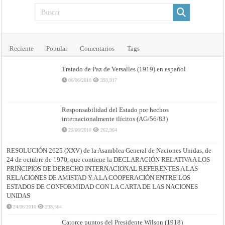
Reciente
Popular
Comentarios
Tags
Tratado de Paz de Versalles (1919) en español
06/06/2010
393,917
Responsabilidad del Estado por hechos
internacionalmente ilícitos (AG/56/83)
25/06/2010
262,964
RESOLUCIÓN 2625 (XXV) de la Asamblea General de Naciones Unidas, de
24 de octubre de 1970, que contiene la DECLARACIÓN RELATIVA A LOS
PRINCIPIOS DE DERECHO INTERNACIONAL REFERENTES A LAS
RELACIONES DE AMISTAD Y A LA COOPERACIÓN ENTRE LOS
ESTADOS DE CONFORMIDAD CON LA CARTA DE LAS NACIONES
UNIDAS
24/06/2010
238,564
Catorce puntos del Presidente Wilson (1918)