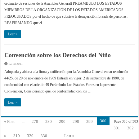
ordinario de sesiones de la Asamblea General) PREÁMBULO LOS ESTADOS
MIEMBROS DE LA ORGANIZACIÓN DE LOS ESTADOS AMERICANOS
PREOCUPADOS por el hecho de que subsiste la desaparición forzada de personas;
REAFIRMANDO que el …
Leer »
Convención sobre los Derechos del Niño
12/10/2011
Adoptada y abierta a la firma y ratificación por la Asamblea General en su resolución
44/25, de 20 de noviembre de 1989 Entrada en vigor: 2 de septiembre de 1990, de
conformidad con el artículo 49 Preámbulo Los Estados Partes en la presente
Convención, Considerando que, de conformidad con los …
Leer »
300
« First
...
270
280
290
298
299
Page 300 of 383
301
302
»
310
320
330
...
Last »