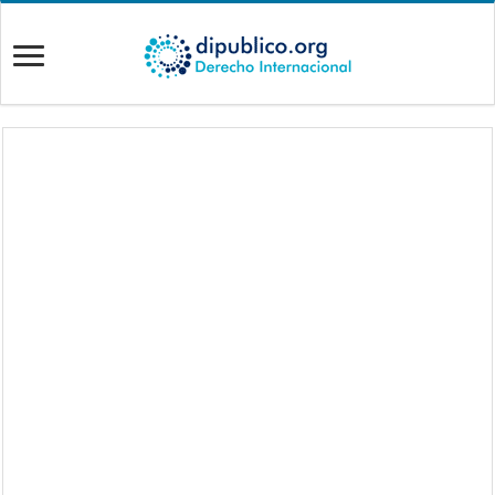
American Journal of International Law – Volume
120 – Issue 2 – April 2026
Revista de Investigación
European Journal of
en Política Exterior
International Law –
Argentina – Vol. 5. N°
Volume 36, Issue 3,