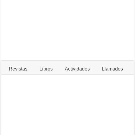
10
August 2025
American Journal of
Anuario Colombiano de
International Law –
Derecho Internacional –
Volume 120 – Special
Vol. 19 (2026)
Issue 1 – January 2026
Revistas
Libros
Actividades
Llamados