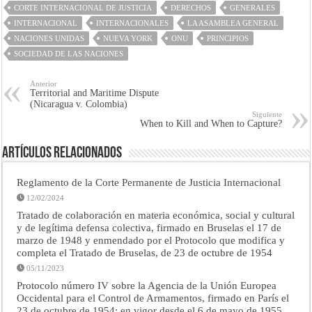
CORTE INTERNACIONAL DE JUSTICIA
DERECHOS
GENERALES
INTERNACIONAL
INTERNACIONALES
LA ASAMBLEA GENERAL
NACIONES UNIDAS
NUEVA YORK
ONU
PRINCIPIOS
SOCIEDAD DE LAS NACIONES
Anterior
Territorial and Maritime Dispute
(Nicaragua v. Colombia)
Siguiente
When to Kill and When to Capture?
Artículos Relacionados
Reglamento de la Corte Permanente de Justicia Internacional
12/02/2024
Tratado de colaboración en materia económica, social y cultural
y de legítima defensa colectiva, firmado en Bruselas el 17 de
marzo de 1948 y enmendado por el Protocolo que modifica y
completa el Tratado de Bruselas, de 23 de octubre de 1954
05/11/2023
Protocolo número IV sobre la Agencia de la Unión Europea
Occidental para el Control de Armamentos, firmado en París el
23 de octubre de 1954; en vigor desde el 6 de mayo de 1955