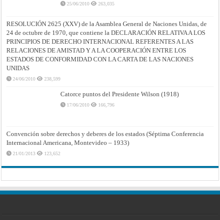
25/06/2010
263,035
RESOLUCIÓN 2625 (XXV) de la Asamblea General de Naciones Unidas, de
24 de octubre de 1970, que contiene la DECLARACIÓN RELATIVA A LOS
PRINCIPIOS DE DERECHO INTERNACIONAL REFERENTES A LAS
RELACIONES DE AMISTAD Y A LA COOPERACIÓN ENTRE LOS
ESTADOS DE CONFORMIDAD CON LA CARTA DE LAS NACIONES
UNIDAS
24/06/2010
238,599
Catorce puntos del Presidente Wilson (1918)
17/06/2010
166,796
Convención sobre derechos y deberes de los estados (Séptima Conferencia
Internacional Americana, Montevideo – 1933)
21/01/2013
123,652