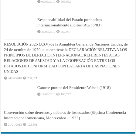
06/06/2010
393,952
Responsabilidad del Estado por hechos
internacionalmente ilícitos (AG/56/83)
25/06/2010
262,977
RESOLUCIÓN 2625 (XXV) de la Asamblea General de Naciones Unidas, de
24 de octubre de 1970, que contiene la DECLARACIÓN RELATIVA A LOS
PRINCIPIOS DE DERECHO INTERNACIONAL REFERENTES A LAS
RELACIONES DE AMISTAD Y A LA COOPERACIÓN ENTRE LOS
ESTADOS DE CONFORMIDAD CON LA CARTA DE LAS NACIONES
UNIDAS
24/06/2010
238,571
Catorce puntos del Presidente Wilson (1918)
17/06/2010
166,757
Convención sobre derechos y deberes de los estados (Séptima Conferencia
Internacional Americana, Montevideo – 1933)
21/01/2013
123,561