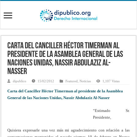
Carta del Canciller Héctor Timerman al
presidente de la Asamblea General de las
Naciones Unidas, Nassir Abdulaziz Al-
Nasser
dipublico
15/02/2012
Featured
,
Noticias
1,107 Vistas
Carta del Canciller Héctor Timerman al presidente de la Asamblea
General de las Naciones Unidas, Nassir Abdulaziz Al-Nasser
“Estimado Sr.
Presidente,
Quisiera expresarle una vez más mi agradecimiento con relación a las
conversaciones mantenidas el pasado viernes 10 de febrero en Nueva