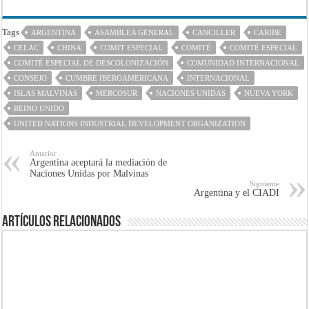
Tags
ARGENTINA
ASAMBLEA GENERAL
CANCILLER
CARIBE
CELAC
CHINA
COMIT ESPECIAL
COMITÉ
COMITÉ ESPECIAL
COMITÉ ESPECIAL DE DESCOLONIZACIÓN
COMUNIDAD INTERNACIONAL
CONSEJO
CUMBRE IBEROAMERICANA
INTERNACIONAL
ISLAS MALVINAS
MERCOSUR
NACIONES UNIDAS
NUEVA YORK
REINO UNIDO
UNITED NATIONS INDUSTRIAL DEVELOPMENT ORGANIZATION
Anterior
Argentina aceptará la mediación de
Naciones Unidas por Malvinas
Siguiente
Argentina y el CIADI
Artículos Relacionados