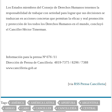
Los Estados miembros del Consejo de Derechos Humanos tenemos la
responsabilidad de trabajar con seriedad para lograr que sus decisiones se
traduzcan en acciones concretas que permitan la eficaz y real promoción
y protección de los todos los Derechos Humanos en el mundo, concluyó
el Canciller Héctor Timerman.
Información para la prensa Nº 076 /11
Dirección de Prensa de Cancillería: 4819-7375 / 8296 / 7388
www.cancilleria.gob.ar
[via
RSS Prensa Cancilleria
]
Tags
AMÉRICA
AMÉRICA LATINA
APERTURA
ARGENTINA
ARMAS
CABO
CANCILLER
CANCILLERÍA
CENTRAL