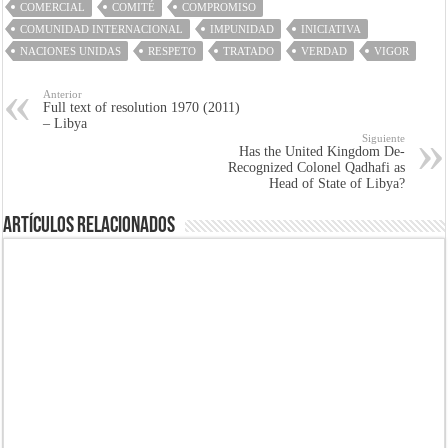
COMERCIAL
COMITÉ
COMPROMISO
COMUNIDAD INTERNACIONAL
IMPUNIDAD
INICIATIVA
NACIONES UNIDAS
RESPETO
TRATADO
VERDAD
VIGOR
Anterior
Full text of resolution 1970 (2011)
– Libya
Siguiente
Has the United Kingdom De-
Recognized Colonel Qadhafi as
Head of State of Libya?
Artículos Relacionados