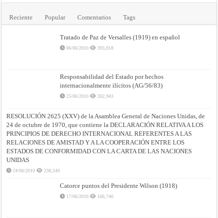
Reciente
Popular
Comentarios
Tags
Tratado de Paz de Versalles (1919) en español
06/06/2010
393,818
Responsabilidad del Estado por hechos
internacionalmente ilícitos (AG/56/83)
25/06/2010
262,943
RESOLUCIÓN 2625 (XXV) de la Asamblea General de Naciones Unidas, de
24 de octubre de 1970, que contiene la DECLARACIÓN RELATIVA A LOS
PRINCIPIOS DE DERECHO INTERNACIONAL REFERENTES A LAS
RELACIONES DE AMISTAD Y A LA COOPERACIÓN ENTRE LOS
ESTADOS DE CONFORMIDAD CON LA CARTA DE LAS NACIONES
UNIDAS
24/06/2010
238,549
Catorce puntos del Presidente Wilson (1918)
17/06/2010
166,740