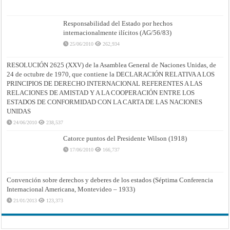
Responsabilidad del Estado por hechos
internacionalmente ilícitos (AG/56/83)
25/06/2010
262,934
RESOLUCIÓN 2625 (XXV) de la Asamblea General de Naciones Unidas, de
24 de octubre de 1970, que contiene la DECLARACIÓN RELATIVA A LOS
PRINCIPIOS DE DERECHO INTERNACIONAL REFERENTES A LAS
RELACIONES DE AMISTAD Y A LA COOPERACIÓN ENTRE LOS
ESTADOS DE CONFORMIDAD CON LA CARTA DE LAS NACIONES
UNIDAS
24/06/2010
238,537
Catorce puntos del Presidente Wilson (1918)
17/06/2010
166,737
Convención sobre derechos y deberes de los estados (Séptima Conferencia
Internacional Americana, Montevideo – 1933)
21/01/2013
123,373