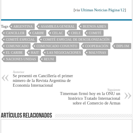
[via
Ultimas Noticias Página/12
]
Tags
ARGENTINA
ASAMBLEA GENERAL
BUENOS AIRES
CANCILLER
CARIBE
CELAC
CHILE
COMITÉ
COMITÉ ESPECIAL
COMITÉ ESPECIAL DE DESCOLONIZACIÓN
COMUNICADO
COMUNICADO CONJUNTO
COOPERACIÓN
DIPLOM
EL CARIBE
HAIT
LAS NEGOCIACIONES
MALVINAS
NACIONES UNIDAS
REUNI
Anterior
Se presentó en Cancillería el primer
número de la Revista Argentina de
Economía Internacional
Siguiente
Timerman firmó hoy en la ONU un
histórico Tratado Internacional
sobre el Comercio de Armas
Artículos Relacionados