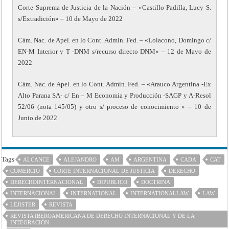
Corte Suprema de Justicia de la Nación – «Castillo Padilla, Lucy S.
s/Extradición» – 10 de Mayo de 2022
Cám. Nac. de Apel. en lo Cont. Admin. Fed. – «Loiacono, Domingo c/
EN-M Interior y T -DNM s/recurso directo DNM» – 12 de Mayo de
2022
Cám. Nac. de Apel. en lo Cont. Admin. Fed. – «Arauco Argentina -Ex
Alto Parana SA- c/ En – M Economia y Producción -SAGP y A-Resol
52/06 (nota 145/05) y otro s/ proceso de conocimiento » – 10 de
Junio de 2022
Tags
ALCANCE
ALEJANDRO
AM
ARGENTINA
CADA
CAT
COMERCIO
CORTE INTERNACIONAL DE JUSTICIA
DERECHO
DERECHOINTERNACIONAL
DIPUBLICO
DOCTRINA
INTERNACIONAL
INTERNATIONAL
INTERNATIONALLAW
LAW
LEJISTER
REVISTA
REVISTA IBEROAMERICANA DE DERECHO INTERNACIONAL Y DE LA
INTEGRACIÓN