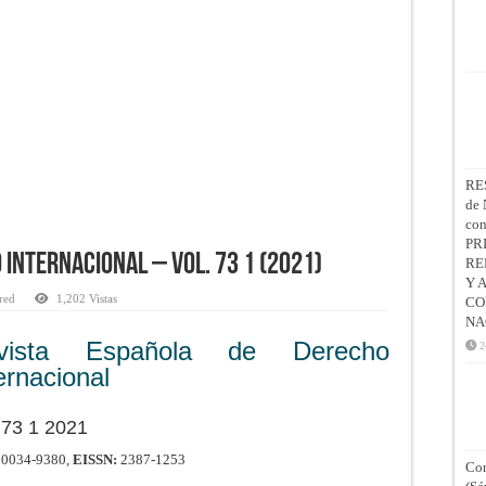
RE
de 
co
PR
 Internacional – Vol. 73 1 (2021)
RE
Y 
red
1,202 Vistas
CO
NA
vista Española de Derecho
2
ernacional
 73 1 2021
0034-9380,
EISSN:
2387-1253
Con