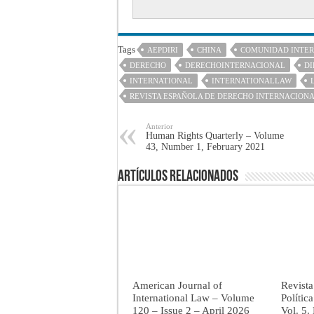
Tags
AEPDIRI
CHINA
COMUNIDAD INTE
DERECHO
DERECHOINTERNACIONAL
DI
INTERNATIONAL
INTERNATIONALLAW
REVISTA ESPAÑOLA DE DERECHO INTERNACION
Anterior
Human Rights Quarterly – Volume
43, Number 1, February 2021
Artículos Relacionados
American Journal of
Revista
International Law – Volume
Polític
120 – Issue 2 – April 2026
Vol. 5.