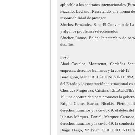
aplicable a los contratos internacionales (Parte
Pezzano, Luciano: Rescatando una norma del 
responsabilidad de proteger
Sánchez Fernández, Sara: El Convenio de La 
y algunos problemas seleccionados
Sánchez Ramos, Belén: Intercambio de pató
desafíos
Foro
Abad Castelos, Montserrat; Gardeñes Sant
empresas, derechos humanos y la covid-19
Bordignon, Marta: RELACIONES INTERNACIO
del Estado y la cooperación internacional en t
Churruca Muguruza, Cristina: RELACIONES
19: una oportunidad para promover la gobern
Bright, Claire; Bueno, Nicolás; Pietro
derechos humanos y la covid-19: el deber del 
Iglesias Márquez, Daniel; Márquez Carr
derechos humanos y la covid-19: la conducta 
Diago Diago, Mª Pilar: DERECHO INTERN