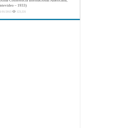
ptima Conferencia Internacional Americana,
tevideo – 1933)
1/01/2013
123,531