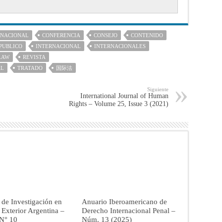
RNACIONAL
CONFERENCIA
CONSEJO
CONTENIDO
PUBLICO
INTERNACIONAL
INTERNACIONALES
LAW
REVISTA
AL
TRATADO
国际法
Siguiente
International Journal of Human
Rights – Volume 25, Issue 3 (2021)
 de Investigación en
Anuario Iberoamericano de
a Exterior Argentina –
Derecho Internacional Penal –
 N° 10
Núm. 13 (2025)