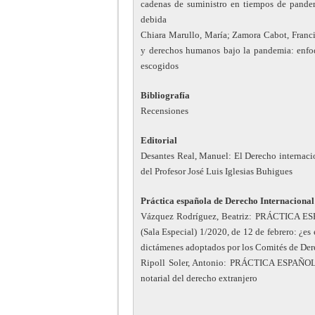
cadenas de suministro en tiempos de pandem
debida
Chiara Marullo, María; Zamora Cabot, Fr
y derechos humanos bajo la pandemia: enfoq
escogidos
Bibliografía
Recensiones
Editorial
Desantes Real, Manuel: El Derecho internacio
del Profesor José Luis Iglesias Buhigues
Práctica española de Derecho Internacional
Vázquez Rodríguez, Beatriz: PRÁCTIC
(Sala Especial) 1/2020, de 12 de febrero: ¿es e
dictámenes adoptados por los Comités de D
Ripoll Soler, Antonio: PRÁCTICA ESPA
notarial del derecho extranjero