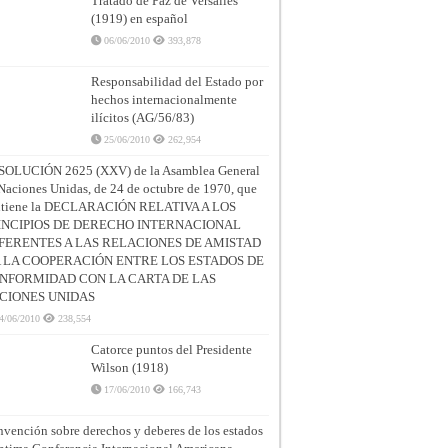
Tratado de Paz de Versalles
(1919) en español
06/06/2010
393,878
Responsabilidad del Estado por
hechos internacionalmente
ilícitos (AG/56/83)
25/06/2010
262,954
SOLUCIÓN 2625 (XXV) de la Asamblea General
Naciones Unidas, de 24 de octubre de 1970, que
ntiene la DECLARACIÓN RELATIVA A LOS
INCIPIOS DE DERECHO INTERNACIONAL
FERENTES A LAS RELACIONES DE AMISTAD
A LA COOPERACIÓN ENTRE LOS ESTADOS DE
NFORMIDAD CON LA CARTA DE LAS
CIONES UNIDAS
4/06/2010
238,554
Catorce puntos del Presidente
Wilson (1918)
17/06/2010
166,743
vención sobre derechos y deberes de los estados