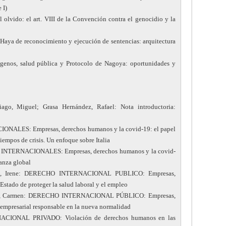
 I)
olvido: el art. VIII de la Convención contra el genocidio y la
Haya de reconocimiento y ejecución de sentencias: arquitectura
genos, salud pública y Protocolo de Nagoya: oportunidades y
iago, Miguel; Grasa Hernández, Rafael: Nota introductoria:
NALES: Empresas, derechos humanos y la covid-19: el papel
iempos de crisis. Un enfoque sobre Italia
 INTERNACIONALES: Empresas, derechos humanos y la covid-
anza global
paoli, Irene: DERECHO INTERNACIONAL PUBLICO: Empresas,
Estado de proteger la salud laboral y el empleo
asco, Carmen: DERECHO INTERNACIONAL PÚBLICO: Empresas,
empresarial responsable en la nueva normalidad
ACIONAL PRIVADO: Violación de derechos humanos en las