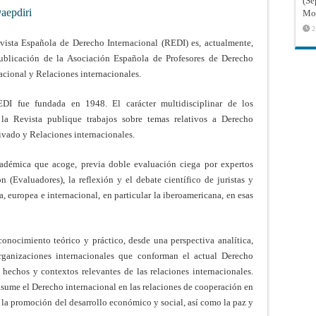
(Sé
epdiri
Mon
2
vista Española de Derecho Internacional (REDI) es, actualmente,
ublicación de la Asociación Española de Profesores de Derecho
acional y Relaciones internacionales.
DI fue fundada en 1948. El carácter multidisciplinar de los
la Revista publique trabajos sobre temas relativos a Derecho
ivado y Relaciones internacionales.
adémica que acoge, previa doble evaluación ciega por expertos
(Evaluadores), la reflexión y el debate científico de juristas y
, europea e internacional, en particular la iberoamericana, en esas
conocimiento teórico y práctico, desde una perspectiva analítica,
 organizaciones internacionales que conforman el actual Derecho
 hechos y contextos relevantes de las relaciones internacionales.
asume el Derecho internacional en las relaciones de cooperación en
 la promoción del desarrollo económico y social, así como la paz y