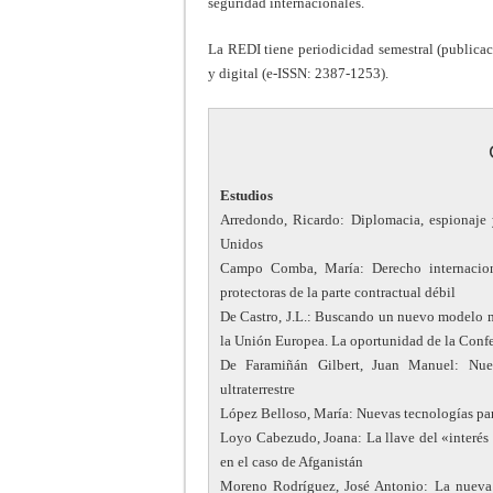
seguridad internacionales.
La REDI tiene periodicidad semestral (publicac
y digital (e-ISSN: 2387-1253).
Estudios
Arredondo, Ricardo: Diplomacia, espionaje 
Unidos
Campo Comba, María: Derecho internaciona
protectoras de la parte contractual débil
De Castro, J.L.: Buscando un nuevo modelo má
la Unión Europea. La oportunidad de la Confe
De Faramiñán Gilbert, Juan Manuel: Nuev
ultraterrestre
López Belloso, María: Nuevas tecnologías pa
Loyo Cabezudo, Joana: La llave del «interés 
en el caso de Afganistán
Moreno Rodríguez, José Antonio: La nueva 