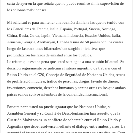
carta de ayer en la que señala que no puede reunirse sin la supervisión de
los colonos malvinenses.
Mi solicitud es para mantener una reunión similar a las que he tenido con
los Cancilleres de Francia, Italia, España, Portugal, Suecia, Noruega,
China, Rusia, Corea, Japón, Vietnam, Indonesia, Estados Unidos, Italia,
Armenia, Georgia, Azerbaiyán, Canadá y más de 50 países con los cuales
luego de las reuniones bilaterales han surgido iniciativas que
profundizaron los lazos de amistad entre los pueblos.
Le reitero que es una pena que usted se niegue a una reunión bilateral. Su
decisión seguramente perjudicará el interés argentino de trabajar con el
Reino Unido en el G20, Consejo de Seguridad de Naciones Unidas, temas
de proliferación nuclear, tráfico de personas, drogas, lavado de dinero,
inversiones, comercio, derechos humanos, y tantos otros en los que ambos
países somos activos miembros de la comunidad internacional.
Por otra parte usted no puede ignorar que las Naciones Unidas, su
Asamblea General y su Comité de Descolonización han resuelto que la
Cuestión Malvinas es un conflicto de soberanía entre el Reino Unido y
Argentina que debe resolverse mediante el diálogo entre ambos países. La
comunidad internacional no acepta una tercera parte en esta disputa. Gran