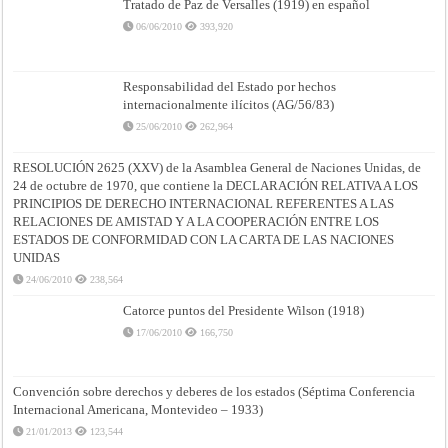
Tratado de Paz de Versalles (1919) en español
06/06/2010
393,920
Responsabilidad del Estado por hechos
internacionalmente ilícitos (AG/56/83)
25/06/2010
262,964
RESOLUCIÓN 2625 (XXV) de la Asamblea General de Naciones Unidas, de
24 de octubre de 1970, que contiene la DECLARACIÓN RELATIVA A LOS
PRINCIPIOS DE DERECHO INTERNACIONAL REFERENTES A LAS
RELACIONES DE AMISTAD Y A LA COOPERACIÓN ENTRE LOS
ESTADOS DE CONFORMIDAD CON LA CARTA DE LAS NACIONES
UNIDAS
24/06/2010
238,564
Catorce puntos del Presidente Wilson (1918)
17/06/2010
166,750
Convención sobre derechos y deberes de los estados (Séptima Conferencia
Internacional Americana, Montevideo – 1933)
21/01/2013
123,544