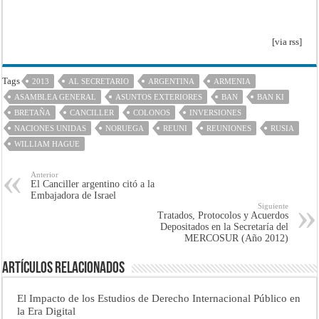
[via rss]
Tags
2013
AL SECRETARIO
ARGENTINA
ARMENIA
ASAMBLEA GENERAL
ASUNTOS EXTERIORES
BAN
BAN KI
BRETAÑA
CANCILLER
COLONOS
INVERSIONES
NACIONES UNIDAS
NORUEGA
REUNI
REUNIONES
RUSIA
WILLIAM HAGUE
Anterior
El Canciller argentino citó a la
Embajadora de Israel
Siguiente
Tratados, Protocolos y Acuerdos
Depositados en la Secretaría del
MERCOSUR (Año 2012)
Artículos Relacionados
El Impacto de los Estudios de Derecho Internacional Público en
la Era Digital