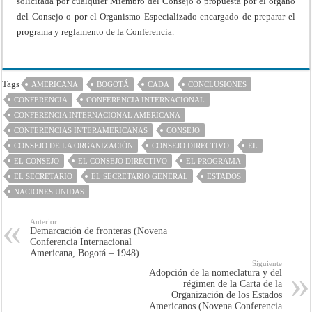
solicitada por cualquier Miembro del Consejo o propuesta por el órgano
del Consejo o por el Organismo Especializado encargado de preparar el
programa y reglamento de la Conferencia.
Tags
AMERICANA
BOGOTÁ
CADA
CONCLUSIONES
CONFERENCIA
CONFERENCIA INTERNACIONAL
CONFERENCIA INTERNACIONAL AMERICANA
CONFERENCIAS INTERAMERICANAS
CONSEJO
CONSEJO DE LA ORGANIZACIÓN
CONSEJO DIRECTIVO
EL
EL CONSEJO
EL CONSEJO DIRECTIVO
EL PROGRAMA
EL SECRETARIO
EL SECRETARIO GENERAL
ESTADOS
NACIONES UNIDAS
Anterior
Demarcación de fronteras (Novena
Conferencia Internacional
Americana, Bogotá – 1948)
Siguiente
Adopción de la nomeclatura y del
régimen de la Carta de la
Organización de los Estados
Americanos (Novena Conferencia