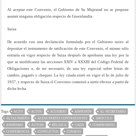
Al aceptar este Convenio, el Gobierno de Su Majestad no se propone
asumir ninguna obligación respecto de Groenlandia.
Suiza
De acuerdo con una declaración formulada por el Gobierno suizo al
depositar el instrumento de ratificación de este Convenio, el mismo sólo
entraría en vigor respecto de Suiza después de aprobarse una ley por la
que se modificasen las secciones XXIV a XXXIII del Código Federal de
Obligaciones o, de ser necesario, de una ley especial sobre letras de
cambio, pagarés y cheques. La ley citada entró en vigor el Io de julio de
1937, y respecto de Suiza el Convenio comenzó a surtir efectos a partir de
dicha fecha.
Tags
ACTO
ACTOS
ACUERDO
ADHESIÓN
AL SECRETARIO
ALTAS PARTES
ALTAS PARTES CONTRATANTES
ARTICULO
ASIMISMO
AUTOM
BÉLGICA
CADA
COMPROMISO
CONFERENCIA
CONFLICTOS
CONSEJO