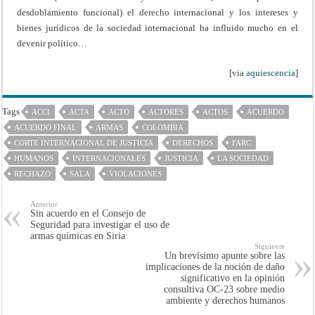
desdoblamiento funcional) el derecho internacional y los intereses y
bienes jurídicos de la sociedad internacional ha influido mucho en el
devenir político…
[via
aquiescencia
]
Tags
ACCI
ACTA
ACTO
ACTORES
ACTOS
ACUERDO
ACUERDO FINAL
ARMAS
COLOMBIA
CORTE INTERNACIONAL DE JUSTICIA
DERECHOS
FARC
HUMANOS
INTERNACIONALES
JUSTICIA
LA SOCIEDAD
RECHAZO
SALA
VIOLACIONES
Anterior
Sin acuerdo en el Consejo de
Seguridad para investigar el uso de
armas químicas en Siria
Siguiente
Un brevísimo apunte sobre las
implicaciones de la noción de daño
significativo en la opinión
consultiva OC-23 sobre medio
ambiente y derechos humanos