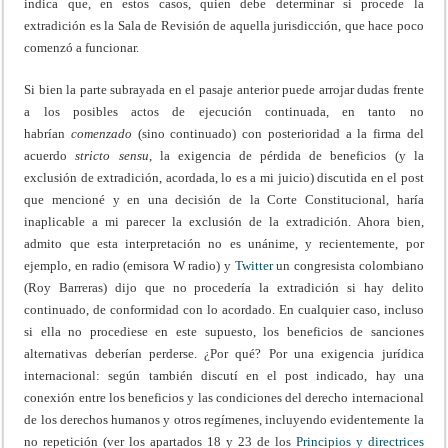
indica que, en estos casos, quien debe determinar si procede la
extradición es la Sala de Revisión de aquella jurisdicción, que hace poco
comenzó a funcionar.
Si bien la parte subrayada en el pasaje anterior puede arrojar dudas frente
a los posibles actos de ejecución continuada, en tanto no
habrían
comenzado
(sino continuado) con posterioridad a la firma del
acuerdo
stricto sensu
, la exigencia de pérdida de beneficios (y la
exclusión de extradición, acordada, lo es a mi juicio) discutida en el post
que mencioné y en una decisión de la Corte Constitucional, haría
inaplicable a mi parecer la exclusión de la extradición. Ahora bien,
admito que esta interpretación no es unánime, y recientemente, por
ejemplo, en radio (emisora W radio) y
Twitter
un congresista colombiano
(Roy Barreras) dijo que no procedería la extradición si hay delito
continuado, de conformidad con lo acordado. En cualquier caso, incluso
si ella no procediese en este supuesto, los beneficios de sanciones
alternativas deberían perderse. ¿Por qué? Por una exigencia jurídica
internacional: según también discutí en el post indicado, hay una
conexión entre los beneficios y las condiciones del derecho internacional
de los derechos humanos y otros regímenes, incluyendo evidentemente la
no repetición (ver los apartados 18 y 23 de los
Principios y directrices