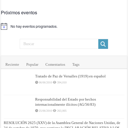
Próximos eventos
No hay eventos programados.
Aviso
Reciente
Popular
Comentarios
Tags
Tratado de Paz de Versalles (1919) en español
06/06/2010
394,010
Responsabilidad del Estado por hechos
internacionalmente ilícitos (AG/56/83)
25/06/2010
263,005
RESOLUCIÓN 2625 (XXV) de la Asamblea General de Naciones Unidas, de
24 de octubre de 1970, que contiene la DECLARACIÓN RELATIVA A LOS