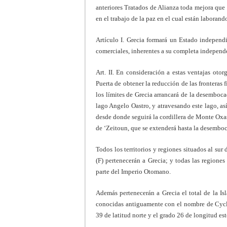
anteriores Tratados de Alianza toda mejora que
en el trabajo de la paz en el cual están laborand
Artículo I. Grecia formará un Estado independi
comerciales, inherentes a su completa independ
Art. II. En consideración a estas ventajas oto
Puerta de obtener la reducción de las fronteras 
los límites de Grecia arrancará de la desemboca
lago Angelo Oastro, y atravesando este lago, as
desde donde seguirá la cordillera de Monte Oxas,
de ‘Zeitoun, que se extenderá hasta la desemboc
Todos los territorios y regiones situados al sur
(F) pertenecerán a Grecia; y todas las regiones
parte del Imperio Otomano.
Además pertenecerán a Grecia el total de la Isl
conocidas antiguamente con el nombre de Cycla
39 de latitud norte y el grado 26 de longitud e