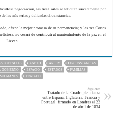
ficultosa negociación, las tres Cortes se felicitan sinceramente por
de las más serias y delicadas circunstancias.
odo, ofrece la mejor promesa de su permanencia; y las tres Cortes
eficiosa, no cesará de contribuir al mantenimiento de la paz en el
 — Lieven.
AS POTENCIAS
ANEXO
ART. IV
CIRCUNSTANCIAS
L GOBIERNO
ESPACIO
ESTADOS
FAMILIAS
SULMANES
TRATADO
Siguiente
Tratado de la Cuádruple alianza
entre España, Inglaterra, Francia y
Portugal; firmado en Londres el 22
de abril de 1834