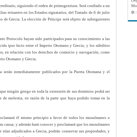
(Sé
ereditario, siguiendo el orden de primogenitura. Será confiado a un
Mon
lias reinantes en los Estados signatarios, del Tratado de 6 de julio
2
no de Grecia. La elección de Príncipe será objeto de subsiguientes
sente Protocolo hayan sido participados para su conocimiento a las
lecida ipso facto entre el Imperio Otomano y Grecia; y los súbditos
dos, en relación con los derechos de comercio y navegación, como
erio Otomano y Grecia.
ía serán inmediatamente publicados por la Puerta Otomana y el
, que ningún griego en toda la extensión de sus dominios podrá ser
se de molestia, en razón de la parte que haya podido tomar en la
roclamará él mismo principio a favor de todos los musulmanes o
 su causa; y además hará conocer y proclamará que los musulmanes
 e islas adjudicados a Grecia, podrán conservar sus propiedades, y