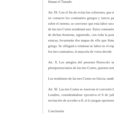
firman el Tratado.
Art. IX. Con el fin de evitar las colisiones, que 
en contacto los comisarios griegos y turcos pa
sobre el terreno, se conviene que esta labor sea
de las tres Cortes nombrará uno. Estos comisarios
de dichas fronteras, siguiendo, con toda la posi
estacas, levantarán dos mapas de ello que firm
griego. Se obligará a terminar su labor en el es
los tres comisarios, la mayoría de votos decide.
Art. X. Los arreglos del presente Protocolo
plenipotenciarios de las tres Cortes, quienes ser
Los residentes de las tres Cortes en Grecia, tambi
Art. XI. Las tres Cortes se reservan el convertir
Londres, considerándose ejecutivo el 6 de jul
invitación de acceder a él, si lo juzgan oportuno
Conclusión