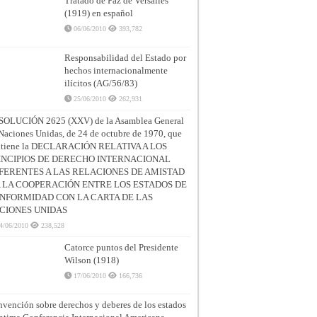
Tratado de Paz de Versalles
(1919) en español
06/06/2010
393,782
Responsabilidad del Estado por
hechos internacionalmente
ilícitos (AG/56/83)
25/06/2010
262,931
SOLUCIÓN 2625 (XXV) de la Asamblea General
Naciones Unidas, de 24 de octubre de 1970, que
ntiene la DECLARACIÓN RELATIVA A LOS
INCIPIOS DE DERECHO INTERNACIONAL
FERENTES A LAS RELACIONES DE AMISTAD
A LA COOPERACIÓN ENTRE LOS ESTADOS DE
NFORMIDAD CON LA CARTA DE LAS
CIONES UNIDAS
4/06/2010
238,528
Catorce puntos del Presidente
Wilson (1918)
17/06/2010
166,736
vención sobre derechos y deberes de los estados