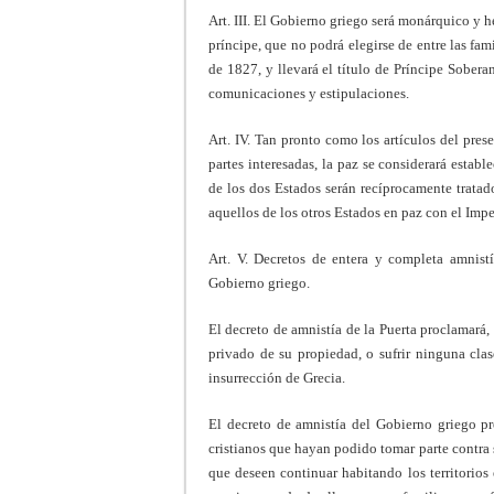
Art. III. El Gobierno griego será monárquico y h
príncipe, que no podrá elegirse de entre las fami
de 1827, y llevará el título de Príncipe Sobera
comunicaciones y estipulaciones.
Art. IV. Tan pronto como los artículos del pre
partes interesadas, la paz se considerará estab
de los dos Estados serán recíprocamente trata
aquellos de los otros Estados en paz con el Imp
Art. V. Decretos de entera y completa amnist
Gobierno griego.
El decreto de amnistía de la Puerta proclamará
privado de su propiedad, o sufrir ninguna cla
insurrección de Grecia.
El decreto de amnistía del Gobierno griego p
cristianos que hayan podido tomar parte contra
que deseen continuar habitando los territorios