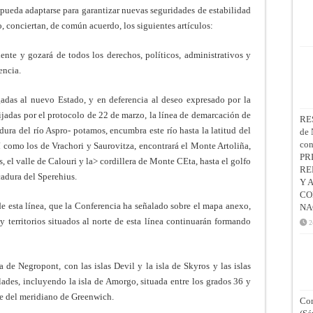
 pueda adaptarse para garantizar nuevas seguridades de estabilidad
o, conciertan, de común acuerdo, los siguientes artículos:
ente y gozará de todos los derechos, políticos, administrativos y
encia.
rgadas al nuevo Estado, y en deferencia al deseo expresado por la
fijadas por el protocolo de 22 de marzo, la línea de demarcación de
RE
dura del río Aspro- potamos, encumbra este río hasta la latitud del
de 
co
í como los de Vrachori y Saurovitza, encontrará el Monte Artoliña,
PR
 el valle de Calouri y la> cordillera de Monte CEta, hasta el golfo
RE
adura del Sperehius.
Y 
CO
 de esta línea, que la Conferencia ha señalado sobre el mapa anexo,
NA
 y territorios situados al norte de esta línea continuarán formando
2
a de Negropont, con las islas Devil y la isla de Skyros y las islas
des, incluyendo la isla de Amorgo, situada entre los grados 36 y
ste del meridiano de Greenwich.
Con