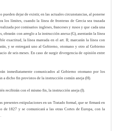
no pueden dejar de existir, en las actuales circunstancias, al ponerse
ra los límites, cuando la línea de fronteras de Grecia sea trazada
 realizada por comisarios ingleses, franceses y rusos y que cada una
, obrarán con arreglo a la instrucción anexa (G), asentarán la línea
ble exactitud, la línea mareada en el art. II; marcarán la línea con
arán, y se entregará uno al Gobierno, otomano y otro al Gobierno
pacio de seis meses. En caso de surgir divergencia de opinión entre
 serán inmediatamente comunicados al Gobierno otomano por los
án a dicho fin provistos de la instrucción común aneja (H).
én recibirán con el mismo fin, la instrucción aneja (I).
 las presentes estipulaciones en un Tratado formal, que se firmará en
io de 1827 y se comunicará a las otras Cortes de Europa, con la
.