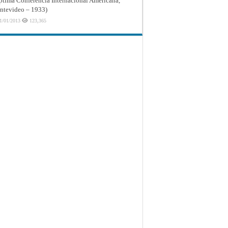
ptima Conferencia Internacional Americana,
tevideo – 1933)
1/01/2013
123,365