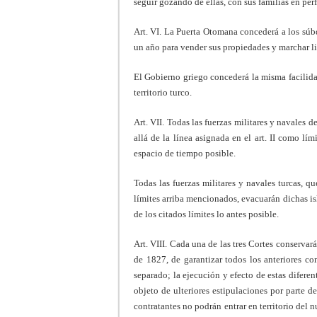
seguir gozando de ellas, con sus familias en per
Art. VI. La Puerta Otomana concederá a los súbd
un año para vender sus propiedades y marchar li
El Gobierno griego concederá la misma facilida
territorio turco.
Art. VII. Todas las fuerzas militares y navales d
allá de la línea asignada en el art. II como lím
espacio de tiempo posible.
Todas las fuerzas militares y navales turcas, qu
límites arriba mencionados, evacuarán dichas isla
de los citados límites lo antes posible.
Art. VIII. Cada una de las tres Cortes conservará
de 1827, de garantizar todos los anteriores con
separado; la ejecución y efecto de estas difere
objeto de ulteriores estipulaciones por parte d
contratantes no podrán entrar en territorio del 