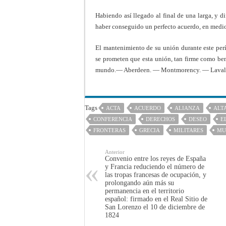
Habiendo así llegado al final de una larga, y di
haber conseguido un perfecto acuerdo, en medio 
El mantenimiento de su unión durante este perí
se prometen que esta unión, tan firme como ben
mundo.— Aberdeen. — Montmorency. — Laval.
Tags
ACTA
ACUERDO
ALIANZA
ALT
CONFERENCIA
DERECHOS
DESEO
E
FRONTERAS
GRECIA
MILITARES
MU
Anterior
Convenio entre los reyes de España
y Francia reduciendo el número de
las tropas francesas de ocupación, y
prolongando aún más su
permanencia en el territorio
español: firmado en el Real Sitio de
San Lorenzo el 10 de diciembre de
1824