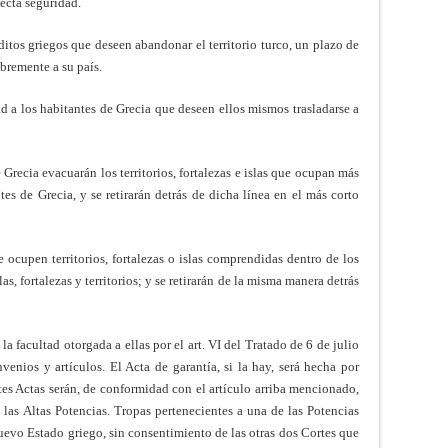
fecta seguridad.
itos griegos que deseen abandonar el territorio turco, un plazo de
bremente a su país.
d a los habitantes de Grecia que deseen ellos mismos trasladarse a
e Grecia evacuarán los territorios, fortalezas e islas que ocupan más
ites de Grecia, y se retirarán detrás de dicha línea en el más corto
e ocupen territorios, fortalezas o islas comprendidas dentro de los
s, fortalezas y territorios; y se retirarán de la misma manera detrás
 la facultad otorgada a ellas por el art. VI del Tratado de 6 de julio
venios y artículos. El Acta de garantía, si la hay, será hecha por
ntes Actas serán, de conformidad con el artículo arriba mencionado,
e las Altas Potencias. Tropas pertenecientes a una de las Potencias
nuevo Estado griego, sin consentimiento de las otras dos Cortes que