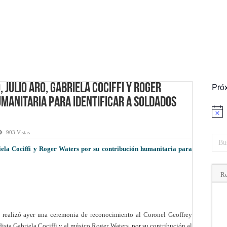
Pró
 Julio Aro, Gabriela Cociffi y Roger
manitaria para identificar a soldados
Aviso
903 Vistas
iela Cociffi y Roger Waters por su contribución humanitaria para
Re
e realizó ayer una ceremonia de reconocimiento al Coronel Geoffrey
dista Gabriela Cociffi y al músico Roger Waters, por su contribución al