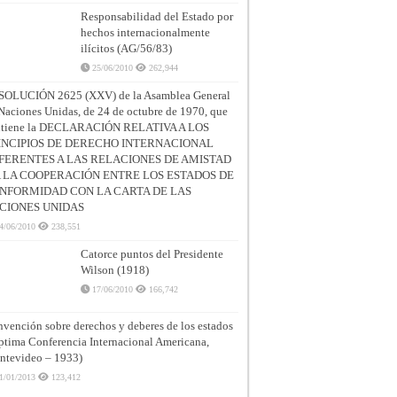
Responsabilidad del Estado por
hechos internacionalmente
ilícitos (AG/56/83)
25/06/2010
262,944
SOLUCIÓN 2625 (XXV) de la Asamblea General
Naciones Unidas, de 24 de octubre de 1970, que
ntiene la DECLARACIÓN RELATIVA A LOS
INCIPIOS DE DERECHO INTERNACIONAL
FERENTES A LAS RELACIONES DE AMISTAD
A LA COOPERACIÓN ENTRE LOS ESTADOS DE
NFORMIDAD CON LA CARTA DE LAS
CIONES UNIDAS
4/06/2010
238,551
Catorce puntos del Presidente
Wilson (1918)
17/06/2010
166,742
vención sobre derechos y deberes de los estados
ptima Conferencia Internacional Americana,
tevideo – 1933)
1/01/2013
123,412