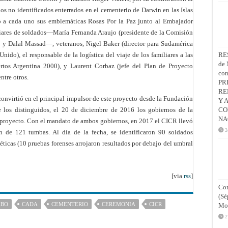
os no identificados enterrados en el cementerio de Darwin en las Islas
gó a cada uno sus emblemáticas Rosas Por la Paz junto al Embajador
iliares de soldados—María Fernanda Araujo (presidente de la Comisión
 y Dalal Massad—, veteranos, Nigel Baker (director para Sudamérica
nido), el responsable de la logística del viaje de los familiares a las
RE
de 
rtos Argentina 2000), y Laurent Corbaz (jefe del Plan de Proyecto
co
ntre otros.
PR
RE
 convirtió en el principal impulsor de este proyecto desde la Fundación
Y 
e los distinguidos, el 20 de diciembre de 2016 los gobiernos de la
CO
NA
l proyecto. Con el mandato de ambos gobiernos, en 2017 el CICR llevó
2
 de 121 tumbas. Al día de la fecha, se identificaron 90 soldados
éticas (10 pruebas forenses arrojaron resultados por debajo del umbral
[via
rss
]
Con
(Sé
ABO
CADA
CEMENTERIO
CEREMONIA
CICR
Mon
2