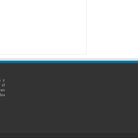
s y
 el
 no
los