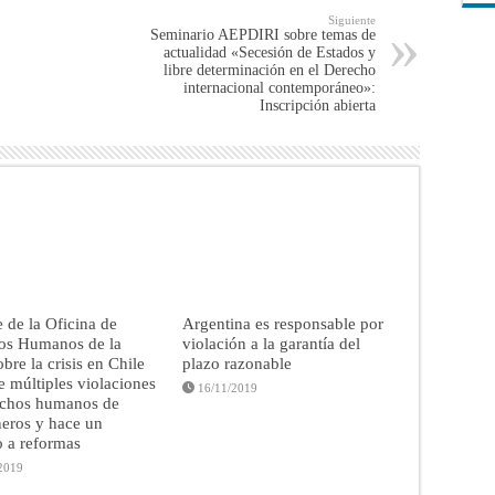
Siguiente
Seminario AEPDIRI sobre temas de
actualidad «Secesión de Estados y
libre determinación en el Derecho
internacional contemporáneo»:
Inscripción abierta
 de la Oficina de
Argentina es responsable por
os Humanos de la
violación a la garantía del
re la crisis en Chile
plazo razonable
e múltiples violaciones
16/11/2019
echos humanos de
eros y hace un
 a reformas
2019