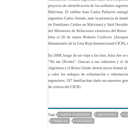
proyecto de identificación de los soldados argentin
Malvinas. El orfebre Juan Carlos Pallarols entre
argentino Carlos Sersale, ante la presencia de fam
de Familiares Caídos en Malvinas) y Said Osvaldo
del Ministerio de Relaciones exteriores del Reino U
Islas el 26 de marzo Roberto Curilovic (Aeropue
Humanitario de la Cruz Roja Internacional-CICR), e
En 2008, luego de un viaje a las islas, Julio Aro se
“No me Olvides”. Gracias a sus esfuerzos y el d
Argentina y el Reino Unido dieron inicio formal a
a cabo los trabajos de exhumación e inhumación
argentinos. 107 familias han dado sus muestras gen
de certeza del CICR).
Tags
AMBOS GOBIERNOS
ARGENTINA
C
FAMILIAS
SOLDADOS