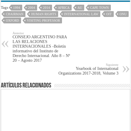
Tags
1994
2004
2014
AFRICA
AU
CAPE TOWN
CHAIRMAN
HUMAN RIGHTS
INTERNATIONAL LAW
OIT
ONU
OXFORD
VISITING PROFESSOR
Anterior
CONSEJO ARGENTINO PARA
LAS RELACIONES
INTERNACIONALES -Boletín
informativo del Instituto de
Derecho Internacional. Año 8 – Nº
20 – Agosto 2017
Siguiente
Yearbook of International
Organizations 2017-2018, Volume 3
Artículos Relacionados