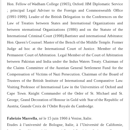
Hon. Fellow of Wadham College (1965), Oxford. HM Diplomatic Service
; principal Legal Adviser to the Foreign and Commonwealth Office
(1991-1999). Leader of the British Delegation to the Conferences on the
Law of Treaties between States and International Organizations and
between nternational Organizations (1986) and on the Statute of the
International Criminal Court (1998).Barrister and international Arbitrator.
Hon. Queen’s Counsel. Master of the Bench of the Middle Temple. Former
Judge ad hoc at the International Court of Justice. Member of the
Permanent Court of Arbitration. Legal Member of the Court of Arbitration
between Pakistan and India under the Indus Waters Treaty. Chairman of
the Claims Committee of the Austrian General Settlement Fund for the
Compensation of Victims of Nazi Persecution. Chairman of the Board of
Trustees of the British Institute of International and Comparative Law.
Visiting Professor of International Law in the Universities of Oxford and
Cape Town. Knight Commander of the Order of St. Michael and St.
George; Grand Decoration of Honour in Gold with Star of the Republic of
Austria; Grande Croix de l’Ordre Royale du Cambodge.
Fabrizio Marrella
, né le 15 juin 1966 à Venise, Italie.
Etudes à l’université de Bologne, Italie, à l’Université de Californie,