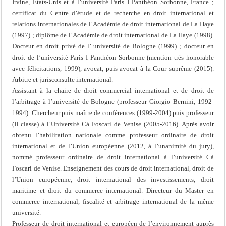
Irvine, Etats-Unis et à l’université Paris I Panthéon Sorbonne, France ;
certificat du Centre d’étude et de recherche en droit international et
relations internationales de l’Académie de droit international de La Haye
(1997) ; diplôme de l’Académie de droit international de La Haye (1998).
Docteur en droit privé de l’ université de Bologne (1999) ; docteur en
droit de l’université Paris I Panthéon Sorbonne (mention très honorable
avec félicitations, 1999), avocat, puis avocat à la Cour suprême (2015).
Arbitre et jurisconsulte international.
Assistant à la chaire de droit commercial international et de droit de
l’arbitrage à l’université de Bologne (professeur Giorgio Bernini, 1992-
1994). Chercheur puis maître de conférences (1999-2004) puis professeur
(II classe) à l’Université Cà Foscari de Venise (2005-2016). Après avoir
obtenu l’habilitation nationale comme professeur ordinaire de droit
international et de l’Union européenne (2012, à l’unanimité du jury),
nommé professeur ordinaire de droit international à l’université Cà
Foscari de Venise. Enseignement des cours de droit international, droit de
l’Union européenne, droit international des investissements, droit
maritime et droit du commerce international. Directeur du Master en
commerce international, fiscalité et arbitrage international de la même
université.
Professeur de droit international et européen de l’environnement auprès