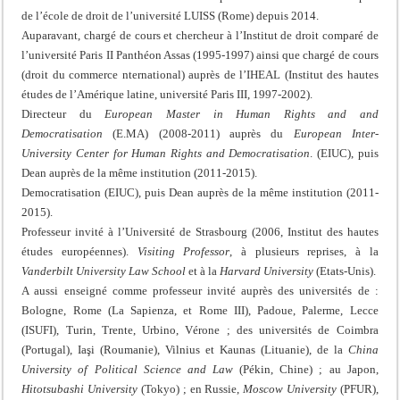
de l’école de droit de l’université LUISS (Rome) depuis 2014.
Auparavant, chargé de cours et chercheur à l’Institut de droit comparé de
l’université Paris II Panthéon Assas (1995-1997) ainsi que chargé de cours
(droit du commerce nternational) auprès de l’IHEAL (Institut des hautes
études de l’Amérique latine, université Paris III, 1997-2002).
Directeur du
European Master in Human Rights and and
Democratisation
(E.MA) (2008-2011) auprès du
European Inter-
University Center for Human Rights and Democratisation
. (EIUC), puis
Dean auprès de la même institution (2011-2015).
Democratisation (EIUC), puis Dean auprès de la même institution (2011-
2015).
Professeur invité à l’Université de Strasbourg (2006, Institut des hautes
études européennes).
Visiting Professor
, à plusieurs reprises, à la
Vanderbilt University Law School
et à la
Harvard University
(Etats-Unis).
A aussi enseigné comme professeur invité auprès des universités de :
Bologne, Rome (La Sapienza, et Rome III), Padoue, Palerme, Lecce
(ISUFI), Turin, Trente, Urbino, Vérone ; des universités de Coimbra
(Portugal), Iaşi (Roumanie), Vilnius et Kaunas (Lituanie), de la
China
University of Political Science and Law
(Pékin, Chine) ; au Japon,
Hitotsubashi University
(Tokyo) ; en Russie,
Moscow University
(PFUR),