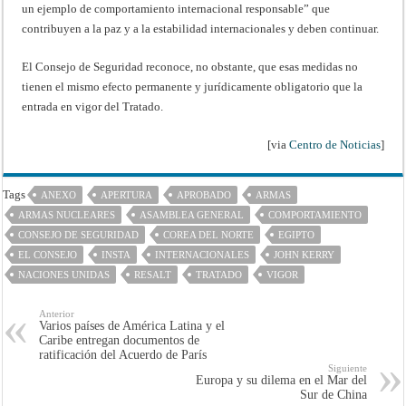
un ejemplo de comportamiento internacional responsable” que
contribuyen a la paz y a la estabilidad internacionales y deben continuar.
El Consejo de Seguridad reconoce, no obstante, que esas medidas no
tienen el mismo efecto permanente y jurídicamente obligatorio que la
entrada en vigor del Tratado.
[via
Centro de Noticias
]
Tags
ANEXO
APERTURA
APROBADO
ARMAS
ARMAS NUCLEARES
ASAMBLEA GENERAL
COMPORTAMIENTO
CONSEJO DE SEGURIDAD
COREA DEL NORTE
EGIPTO
EL CONSEJO
INSTA
INTERNACIONALES
JOHN KERRY
NACIONES UNIDAS
RESALT
TRATADO
VIGOR
Anterior
Varios países de América Latina y el
Caribe entregan documentos de
ratificación del Acuerdo de París
Siguiente
Europa y su dilema en el Mar del
Sur de China