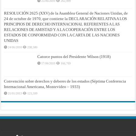
25/06/2010
262,999
RESOLUCIÓN 2625 (XXV) de la Asamblea General de Naciones Unidas, de
24 de octubre de 1970, que contiene la DECLARACIÓN RELATIVA A LOS
PRINCIPIOS DE DERECHO INTERNACIONAL REFERENTES A LAS
RELACIONES DE AMISTAD Y A LA COOPERACIÓN ENTRE LOS
ESTADOS DE CONFORMIDAD CON LA CARTA DE LAS NACIONES
UNIDAS
24/06/2010
238,580
Catorce puntos del Presidente Wilson (1918)
17/06/2010
166,769
Convención sobre derechos y deberes de los estados (Séptima Conferencia
Internacional Americana, Montevideo – 1933)
21/01/2013
123,599