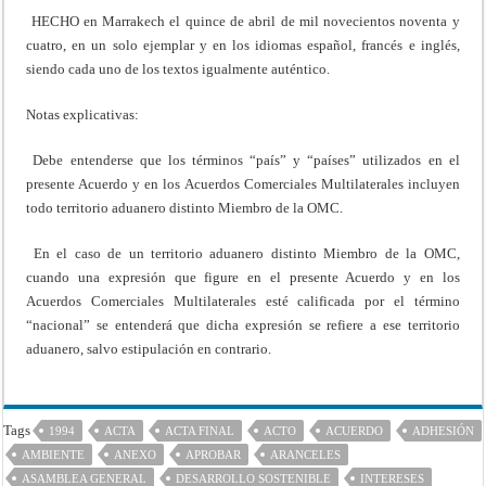
HECHO en Marrakech el quince de abril de mil novecientos noventa y
cuatro, en un solo ejemplar y en los idiomas español, francés e inglés,
siendo cada uno de los textos igualmente auténtico.
Notas explicativas:
Debe entenderse que los términos “país” y “países” utilizados en el
presente Acuerdo y en los Acuerdos Comerciales Multilaterales incluyen
todo territorio aduanero distinto Miembro de la OMC.
En el caso de un territorio aduanero distinto Miembro de la OMC,
cuando una expresión que figure en el presente Acuerdo y en los
Acuerdos Comerciales Multilaterales esté calificada por el término
“nacional” se entenderá que dicha expresión se refiere a ese territorio
aduanero, salvo estipulación en contrario.
Tags
1994
ACTA
ACTA FINAL
ACTO
ACUERDO
ADHESIÓN
AMBIENTE
ANEXO
APROBAR
ARANCELES
ASAMBLEA GENERAL
DESARROLLO SOSTENIBLE
INTERESES