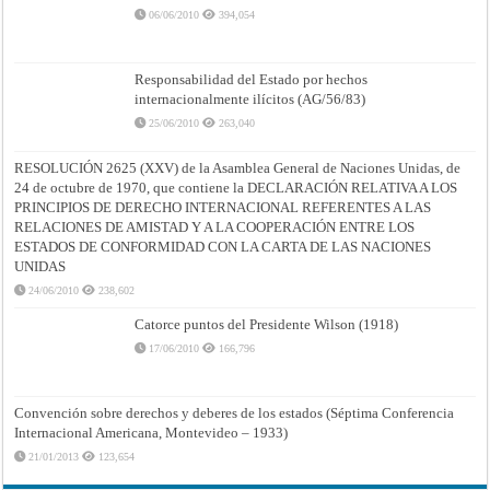
06/06/2010
394,054
Responsabilidad del Estado por hechos
internacionalmente ilícitos (AG/56/83)
25/06/2010
263,040
RESOLUCIÓN 2625 (XXV) de la Asamblea General de Naciones Unidas, de
24 de octubre de 1970, que contiene la DECLARACIÓN RELATIVA A LOS
PRINCIPIOS DE DERECHO INTERNACIONAL REFERENTES A LAS
RELACIONES DE AMISTAD Y A LA COOPERACIÓN ENTRE LOS
ESTADOS DE CONFORMIDAD CON LA CARTA DE LAS NACIONES
UNIDAS
24/06/2010
238,602
Catorce puntos del Presidente Wilson (1918)
17/06/2010
166,796
Convención sobre derechos y deberes de los estados (Séptima Conferencia
Internacional Americana, Montevideo – 1933)
21/01/2013
123,654