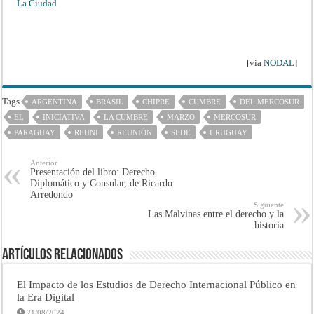
La Ciudad
[via
NODAL
]
Tags
ARGENTINA
BRASIL
CHIPRE
CUMBRE
DEL MERCOSUR
EL
INICIATIVA
LA CUMBRE
MARZO
MERCOSUR
PARAGUAY
REUNI
REUNIÓN
SEDE
URUGUAY
Anterior
Presentación del libro: Derecho
Diplomático y Consular, de Ricardo
Arredondo
Siguiente
Las Malvinas entre el derecho y la
historia
Artículos Relacionados
El Impacto de los Estudios de Derecho Internacional Público en
la Era Digital
21/08/2024