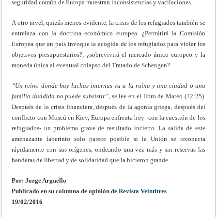
seguridad común de Europa muestran inconsistencias y vacilaciones.
A otro nivel, quizás menos evidente, la crisis de los refugiados también se
entrelaza con la doctrina económica europea. ¿Permitirá la Comisión
Europea que un país invoque la acogida de los refugiados para violar los
objetivos presupuestarios?; ¿sobrevivirá el mercado único europeo y la
moneda única al eventual colapso del Tratado de Schengen?
“Un reino donde hay luchas internas va a la ruina y una ciudad o una
familia dividida no puede subsistir”
, se lee en el libro de Mateo (12:25).
Después de la crisis financiera, después de la agonía griega, después del
conflicto con Moscú en Kiev, Europa enfrenta hoy -con la cuestión de los
refugiados- un problema grave de resultado incierto. La salida de este
amenazante laberinto solo parece posible si la Unión se reconecta
rápidamente con sus orígenes, ondeando una vez más y sin reservas las
banderas de libertad y de solidaridad que la hicieron grande.
Por: Jorge Argüello
Publicado en su columna de opinión de
Revista Veintitres
19/02/2016