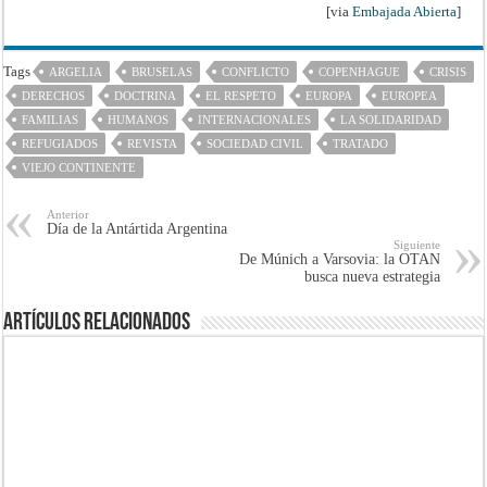
[via
Embajada Abierta
]
Tags
ARGELIA
BRUSELAS
CONFLICTO
COPENHAGUE
CRISIS
DERECHOS
DOCTRINA
EL RESPETO
EUROPA
EUROPEA
FAMILIAS
HUMANOS
INTERNACIONALES
LA SOLIDARIDAD
REFUGIADOS
REVISTA
SOCIEDAD CIVIL
TRATADO
VIEJO CONTINENTE
Anterior
Día de la Antártida Argentina
Siguiente
De Múnich a Varsovia: la OTAN
busca nueva estrategia
Artículos Relacionados