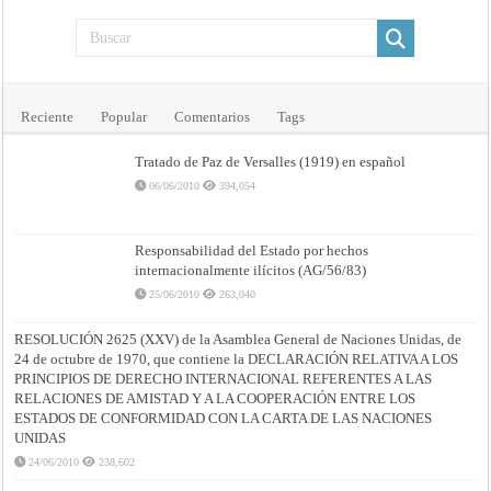
Reciente
Popular
Comentarios
Tags
Tratado de Paz de Versalles (1919) en español
06/06/2010
394,054
Responsabilidad del Estado por hechos
internacionalmente ilícitos (AG/56/83)
25/06/2010
263,040
RESOLUCIÓN 2625 (XXV) de la Asamblea General de Naciones Unidas, de
24 de octubre de 1970, que contiene la DECLARACIÓN RELATIVA A LOS
PRINCIPIOS DE DERECHO INTERNACIONAL REFERENTES A LAS
RELACIONES DE AMISTAD Y A LA COOPERACIÓN ENTRE LOS
ESTADOS DE CONFORMIDAD CON LA CARTA DE LAS NACIONES
UNIDAS
24/06/2010
238,602