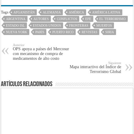
Tags
AFGANISTÁN
ALEMANIA
AMÉRICA
AMÉRICA LATINA
ARGENTINA
AUTORES
CONFLICTOS
EFE
EL TERRORISMO
ESTADO ISL
ESTADOS UNIDOS
FRONTERAS
MUERTOS
NUEVA YORK
PARÍS
PUERTO RICO
REVISTAS
SIRIA
Anterior
OPS apoya a países del Mercosur
con mecanismo de compra de
medicamentos de alto costo
Siguiente
Mapa interactivo del Índice de
Terrorismo Global
Artículos Relacionados