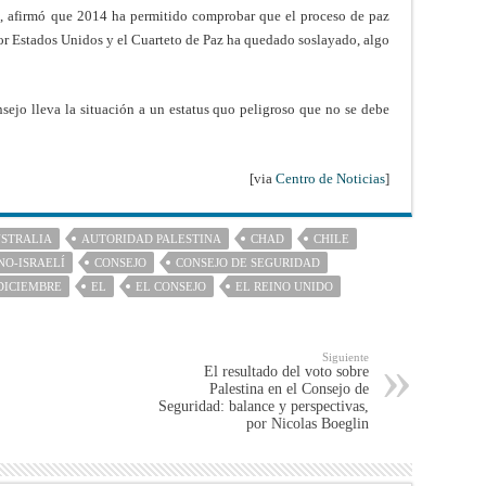
in, afirmó que 2014 ha permitido comprobar que el proceso de paz
r Estados Unidos y el Cuarteto de Paz ha quedado soslayado, algo
sejo lleva la situación a un estatus quo peligroso que no se debe
[via
Centro de Noticias
]
STRALIA
AUTORIDAD PALESTINA
CHAD
CHILE
NO-ISRAELÍ
CONSEJO
CONSEJO DE SEGURIDAD
DICIEMBRE
EL
EL CONSEJO
EL REINO UNIDO
Siguiente
El resultado del voto sobre
Palestina en el Consejo de
Seguridad: balance y perspectivas,
por Nicolas Boeglin