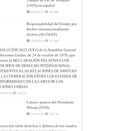
Tratado de Paz de Versalles
(1919) en español
06/06/2010
393,880
Responsabilidad del Estado por
hechos internacionalmente
ilícitos (AG/56/83)
25/06/2010
262,956
SOLUCIÓN 2625 (XXV) de la Asamblea General
Naciones Unidas, de 24 de octubre de 1970, que
ntiene la DECLARACIÓN RELATIVA A LOS
INCIPIOS DE DERECHO INTERNACIONAL
FERENTES A LAS RELACIONES DE AMISTAD
A LA COOPERACIÓN ENTRE LOS ESTADOS DE
NFORMIDAD CON LA CARTA DE LAS
CIONES UNIDAS
4/06/2010
238,554
Catorce puntos del Presidente
Wilson (1918)
17/06/2010
166,743
vención sobre derechos y deberes de los estados