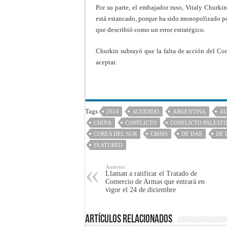
Por su parte, el embajador ruso, Vitaly Churk
está estancado, porque ha sido monopolizado po
que describió como un error estratégico.
Churkin subrayó que la falta de acción del Con
aceptar.
Tags
2014
ACUERDO
ARGENTINA
AU
CHINA
CONFLICTO
CONFLICTO PALESTI
COREA DEL SUR
CRISIS
DE DAR
DE 
FEATURED
Anterior
Llaman a ratificar el Tratado de
Comercio de Armas que entrará en
vigor el 24 de diciembre
Artículos Relacionados