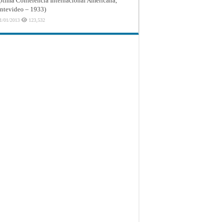
ptima Conferencia Internacional Americana,
tevideo – 1933)
1/01/2013
123,532