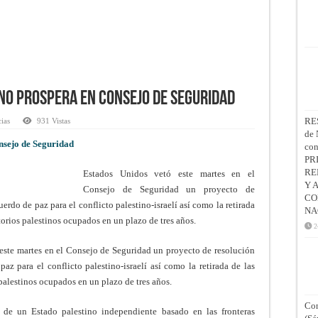
no prospera en Consejo de Seguridad
RE
cias
931 Vistas
de 
nsejo de Seguridad
co
PR
RE
Estados Unidos vetó este martes en el
Y 
Consejo de Seguridad un proyecto de
CO
rdo de paz para el conflicto palestino-israelí así como la retirada
NA
itorios palestinos ocupados en un plazo de tres años.
2
ste martes en el Consejo de Seguridad un proyecto de resolución
z para el conflicto palestino-israelí así como la retirada de las
 palestinos ocupados en un plazo de tres años.
Con
 de un Estado palestino independiente basado en las fronteras