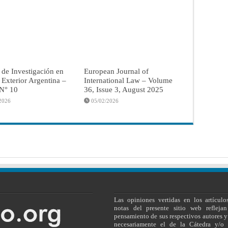
 de Investigación en
European Journal of
a Exterior Argentina –
International Law – Volume
 N° 10
36, Issue 3, August 2025
2026
05/02/2026
Las opiniones vertidas en los artículo
notas del presente sitio web reflejan
pensamiento de sus respectivos autores y
necesariamente el de la Cátedra y/o 