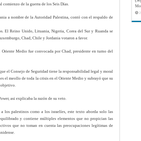
(Sé
 al comienzo de la guerra de los Seis Días.
Mon
2
ania a nombre de la Autoridad Palestina, contó con el respaldo de
os. El Reino Unido, Lituania, Nigeria, Corea del Sur y Ruanda se
Luxemburgo, Chad, Chile y Jordania votaron a favor.
el Oriente Medio fue convocada por Chad, presidente en turno del
que el Consejo de Seguridad tiene la responsabilidad legal y moral
 es el meollo de toda la crisis en el Oriente Medio y subrayó que su
 objetivo.
wer, asi explicaba la razón de su veto.
 los palestinos como a los israelíes, este texto aborda solo las
equilibrado y contiene múltiples elementos que no propician las
ructivos que no toman en cuenta las preocupaciones legítimas de
unidense.