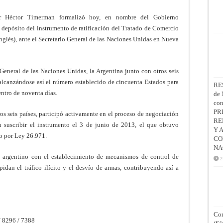
er Héctor Timerman formalizó hoy, en nombre del Gobierno
l depósito del instrumento de ratificación del Tratado de Comercio
nglés), ante el Secretario General de las Naciones Unidas en Nueva
eneral de las Naciones Unidas, la Argentina junto con otros seis
, alcanzándose así el número establecido de cincuenta Estados para
RE
entro de noventa días.
de 
co
PR
os seis países, participó activamente en el proceso de negociación
RE
 suscribir el instrumento el 3 de junio de 2013, el que obtuvo
Y 
o por Ley 26.971.
CO
NA
 argentino con el establecimiento de mecanismos de control de
2
pidan el tráfico ilícito y el desvío de armas, contribuyendo así a
Con
/ 8296 / 7388