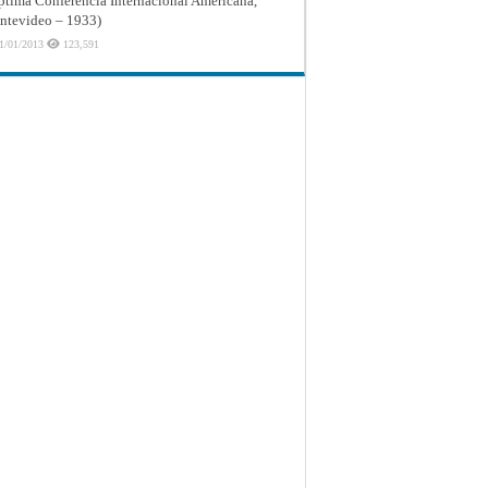
ptima Conferencia Internacional Americana,
tevideo – 1933)
1/01/2013
123,591