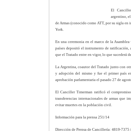
El Cancill
argentino, e
de Armas (conocido como ATT, por su sigla en i
York.
En una ceremonia en el marco de la Asamblea G
países depositó el instrumento de ratificación
que el Tratado entre en vigor, lo que sucederá d
La Argentina, coautor del Tratado junto con otr
y adopción del mismo y fue el primer país en
aprobación parlamentaria el pasado 27 de agost
El Canciller Timerman ratificó el compromiso
transferencias internacionales de armas que im
evitar muertes en la población civil.
Información para la prensa 251/14
Dirección de Prensa de Cancillería: 4819-7375 