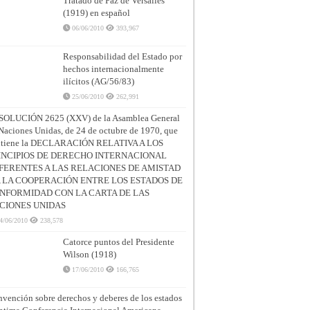
Tratado de Paz de Versalles
(1919) en español
06/06/2010
393,967
Responsabilidad del Estado por
hechos internacionalmente
ilícitos (AG/56/83)
25/06/2010
262,991
SOLUCIÓN 2625 (XXV) de la Asamblea General
Naciones Unidas, de 24 de octubre de 1970, que
ntiene la DECLARACIÓN RELATIVA A LOS
INCIPIOS DE DERECHO INTERNACIONAL
FERENTES A LAS RELACIONES DE AMISTAD
A LA COOPERACIÓN ENTRE LOS ESTADOS DE
NFORMIDAD CON LA CARTA DE LAS
CIONES UNIDAS
4/06/2010
238,578
Catorce puntos del Presidente
Wilson (1918)
17/06/2010
166,765
vención sobre derechos y deberes de los estados