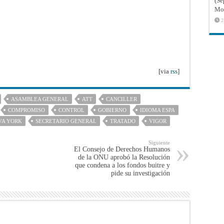
(Sé
Mon
2
[via
rss
]
ASAMBLEA GENERAL
ATT
CANCILLER
COMPROMISO
CONTROL
GOBIERNO
IDIOMA ESPA
VA YORK
SECRETARIO GENERAL
TRATADO
VIGOR
Siguiente
El Consejo de Derechos Humanos
de la ONU aprobó la Resolución
que condena a los fondos buitre y
pide su investigación