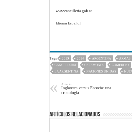
www.cancilleria.gob.ar
Idioma
Español
Tags
2013
2014
ARGENTINA
ARMAS
CANCILLERÍA
CEREMONIA
COMERCIO
LA ARGENTINA
NACIONES UNIDAS
NUE
Anterior
Inglaterra versus Escocia: una
cronología
Artículos Relacionados