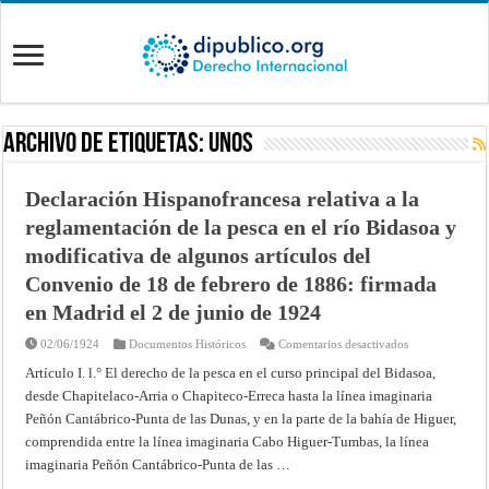
Archivo de Etiquetas:
unos
Declaración Hispanofrancesa relativa a la
reglamentación de la pesca en el río Bidasoa y
modificativa de algunos artículos del
Convenio de 18 de febrero de 1886: firmada
en Madrid el 2 de junio de 1924
en
02/06/1924
Documentos Históricos
Comentarios desactivados
Declaración
Hispanofrances
Artículo I. l.° El derecho de la pesca en el curso principal del Bidasoa,
relativa
desde Chapitelaco-Arria o Chapiteco-Erreca hasta la línea imaginaria
a
la
Peñón Cantábrico-Punta de las Dunas, y en la parte de la bahía de Higuer,
reglamentación
de
comprendida entre la línea imaginaria Cabo Higuer-Tumbas, la línea
la
pesca
imaginaria Peñón Cantábrico-Punta de las …
en
el