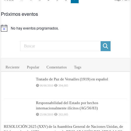
el
Valle
de
Próximos eventos
Andorra:
firmado
en
Bayona
No hay eventos programados.
a
Aviso
14
de
abril
de
1862
con
sus
anexos
ajustados
en
la
Reciente
Popular
Comentarios
Tags
misma
ciudad
a
Tratado de Paz de Versalles (1919) en español
27
de
06/06/2010
394,005
febrero
de
1863
Responsabilidad del Estado por hechos
internacionalmente ilícitos (AG/56/83)
25/06/2010
263,005
RESOLUCIÓN 2625 (XXV) de la Asamblea General de Naciones Unidas, de