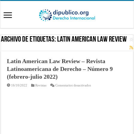
Archivo de Etiquetas:
Latin American Law Review
Latin American Law Review – Revista
Latinoamericana de Derecho – Número 9
(febrero-julio 2022)
en
16/10/2022
Revistas
Comentarios desactivados
Latin
American
Law
Review
–
Revista
Latinoamericana
de
Derecho
–
Número
9
(febrero-