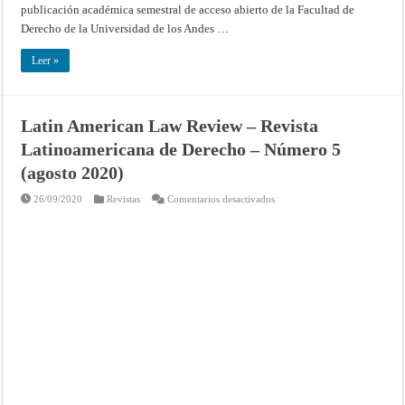
publicación académica semestral de acceso abierto de la Facultad de
Derecho de la Universidad de los Andes …
Leer »
Latin American Law Review – Revista
Latinoamericana de Derecho – Número 5
(agosto 2020)
en
26/09/2020
Revistas
Comentarios desactivados
Latin
American
Law
Review
–
Revista
Latinoamericana
de
Derecho
–
Número
5
(agosto
2020)