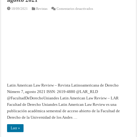
en
18/09/2021
Revistas
Comentarios desactivados
Latin
American
Law
Review
–
Revista
Latinoamericana
de
Derecho
–
Número
7,
agosto
2021
Latin American Law Review – Revista Latinoamericana de Derecho
Número 7, agosto 2021 ISSN: 2619-4880 @LAR_RLD
@FacultadDeDerechoUniandes Latin American Law Review – LAR
Facultad de Derecho Uniandes Latin American Law Review es una
publicación académica semestral de acceso abierto de la Facultad de
Derecho de la Universidad de los Andes …
Leer »