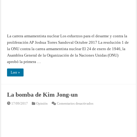
nuclear
La carrera armamentista nuclear Los esfuerzos para el desarme y contra la
proliferación AP Joshua Torres Sandoval Octubre 2017 La resolución 1 de
la ONU contra la carrea armamentista nuclear El 24 de enero de 1946, la
Asamblea General de la Organización de la Naciones Unidas (ONU)
aprobó la primera …
Leer »
La bomba de Kim Jong-un
en
17/09/2017
Opinión
Comentarios desactivados
La
bomba
de
Kim
Jong-
un