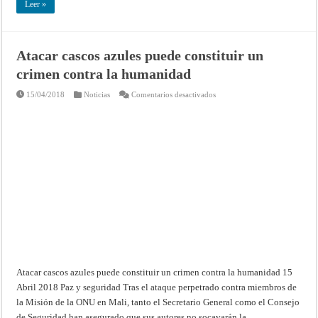
Leer »
Atacar cascos azules puede constituir un
crimen contra la humanidad
en
15/04/2018
Noticias
Comentarios desactivados
Atacar
cascos
azules
puede
constituir
un
crimen
contra
la
humanidad
Atacar cascos azules puede constituir un crimen contra la humanidad 15
Abril 2018 Paz y seguridad Tras el ataque perpetrado contra miembros de
la Misión de la ONU en Mali, tanto el Secretario General como el Consejo
de Seguridad han asegurado que sus autores no socavarán la