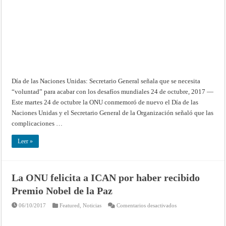
señala
que
se
necesita
“voluntad”
para
acabar
con
los
desafíos
mundiales
Día de las Naciones Unidas: Secretario General señala que se necesita
“voluntad” para acabar con los desafíos mundiales 24 de octubre, 2017 —
Este martes 24 de octubre la ONU conmemoró de nuevo el Día de las
Naciones Unidas y el Secretario General de la Organización señaló que las
complicaciones …
Leer »
La ONU felicita a ICAN por haber recibido
Premio Nobel de la Paz
en
06/10/2017
Featured
,
Noticias
Comentarios desactivados
La
ONU
felicita