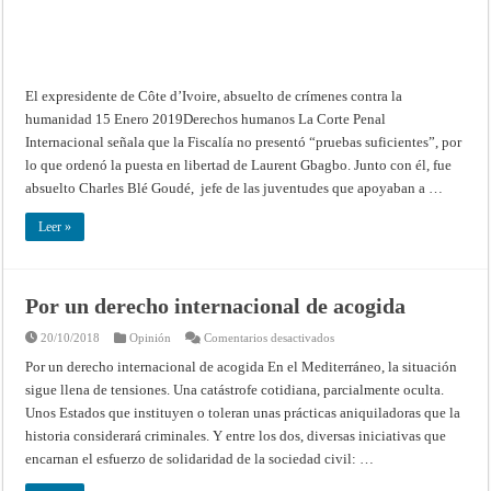
El expresidente de Côte d’Ivoire, absuelto de crímenes contra la
humanidad 15 Enero 2019Derechos humanos La Corte Penal
Internacional señala que la Fiscalía no presentó “pruebas suficientes”, por
lo que ordenó la puesta en libertad de Laurent Gbagbo. Junto con él, fue
absuelto Charles Blé Goudé, jefe de las juventudes que apoyaban a …
Leer »
Por un derecho internacional de acogida
en
20/10/2018
Opinión
Comentarios desactivados
Por
un
Por un derecho internacional de acogida En el Mediterráneo, la situación
derecho
sigue llena de tensiones. Una catástrofe cotidiana, parcialmente oculta.
internacional
de
Unos Estados que instituyen o toleran unas prácticas aniquiladoras que la
acogida
historia considerará criminales. Y entre los dos, diversas iniciativas que
encarnan el esfuerzo de solidaridad de la sociedad civil: …