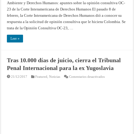
de
Ambiente y Derechos Humanos: apuntes sobre la opinión consultiva OC-
Derechos
Humanos
23 de la Corte Interamericana de Derechos Humanos El pasado 8 de
febrero, la Corte Interamericana de Derechos Humanos dió a conocer su
respuesta a la solicitud de opinión consultiva que le hiciera Colombia. Se
trata de la Opinión Consultiva OC-23, …
Leer »
Tras 10.000 días de juicio, cierra el Tribunal
Penal Internacional para la ex Yugoslavia
en
21/12/2017
Featured
,
Noticias
Comentarios desactivados
Tras
10.000
días
de
juicio,
cierra
el
Tribunal
Penal
Internacional
para
la
ex
Yugoslavia