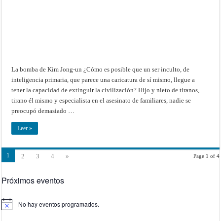
La bomba de Kim Jong-un ¿Cómo es posible que un ser inculto, de
inteligencia primaria, que parece una caricatura de sí mismo, llegue a
tener la capacidad de extinguir la civilización? Hijo y nieto de tiranos,
tirano él mismo y especialista en el asesinato de familiares, nadie se
preocupó demasiado …
Leer »
1
2
3
4
»
Page 1 of 4
Próximos eventos
No hay eventos programados.
Aviso