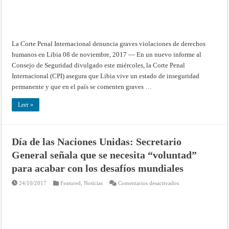
La Corte Penal Internacional denuncia graves violaciones de derechos
humanos en Libia 08 de noviembre, 2017 — En un nuevo informe al
Consejo de Seguridad divulgado este miércoles, la Corte Penal
Internacional (CPI) asegura que Libia vive un estado de inseguridad
permanente y que en el país se comenten graves …
Leer »
Día de las Naciones Unidas: Secretario
General señala que se necesita “voluntad”
para acabar con los desafíos mundiales
en
24/10/2017
Featured
,
Noticias
Comentarios desactivados
Día
de
las
Naciones
Unidas:
Secretario
General