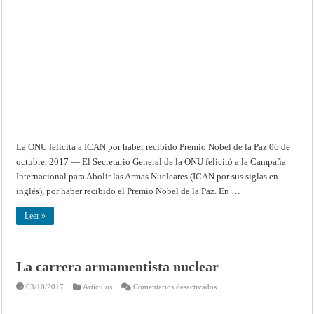
a
ICAN
por
haber
recibido
Premio
Nobel
de
la
Paz
La ONU felicita a ICAN por haber recibido Premio Nobel de la Paz 06 de
octubre, 2017 — El Secretario General de la ONU felicitó a la Campaña
Internacional para Abolir las Armas Nucleares (ICAN por sus siglas en
inglés), por haber recibido el Premio Nobel de la Paz. En …
Leer »
La carrera armamentista nuclear
en
03/10/2017
Artículos
Comentarios desactivados
La
carrera
armamentista