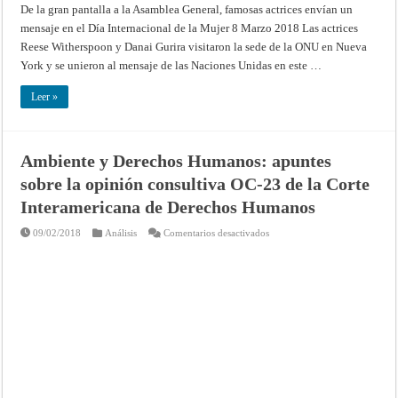
De la gran pantalla a la Asamblea General, famosas actrices envían un
mensaje en el Día Internacional de la Mujer 8 Marzo 2018 Las actrices
Reese Witherspoon y Danai Gurira visitaron la sede de la ONU en Nueva
York y se unieron al mensaje de las Naciones Unidas en este …
Leer »
Ambiente y Derechos Humanos: apuntes
sobre la opinión consultiva OC-23 de la Corte
Interamericana de Derechos Humanos
en
09/02/2018
Análisis
Comentarios desactivados
Ambiente
y
Derechos
Humanos:
apuntes
sobre
la
opinión
consultiva
OC-
23
de
la
Corte
Interamericana