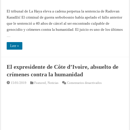
El tribunal de La Haya eleva a cadena perpetua la sentencia de Radovan
Karadžić El criminal de guerra serbobosnio había apelado el fallo anterior
que le sentenció a 40 años de cárcel al ser encontrado culpable de
genocidio y crímenes contra la humanidad. El juicio es uno de los últimos
…
Leer »
El expresidente de Côte d’Ivoire, absuelto de
crímenes contra la humanidad
en
15/01/2019
Featured
,
Noticias
Comentarios desactivados
El
expresidente
de
Côte
d’Ivoire,
absuelto
de
crímenes
contra
la
humanidad