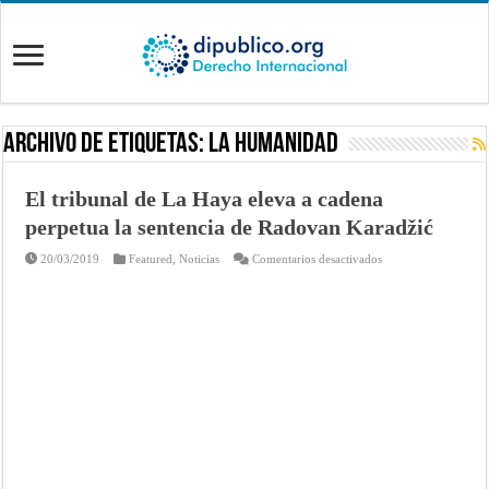
Archivo de Etiquetas:
la humanidad
El tribunal de La Haya eleva a cadena
perpetua la sentencia de Radovan Karadžić
en
20/03/2019
Featured
,
Noticias
Comentarios desactivados
El
tribunal
de
La
Haya
eleva
a
cadena
perpetua
la
sentencia
de
Radovan
Karadžić