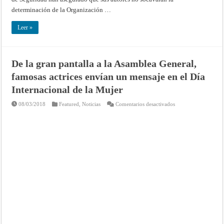
determinación de la Organización …
Leer »
De la gran pantalla a la Asamblea General,
famosas actrices envían un mensaje en el Día
Internacional de la Mujer
en
08/03/2018
Featured
,
Noticias
Comentarios desactivados
De
la
gran
pantalla
a
la
Asamblea
General,
famosas
actrices
envían
un
mensaje
en
el
Día
Internacional
de
la
Mujer