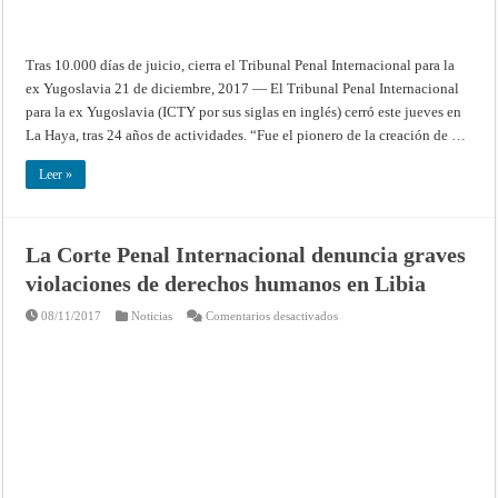
Tras 10.000 días de juicio, cierra el Tribunal Penal Internacional para la
ex Yugoslavia 21 de diciembre, 2017 — El Tribunal Penal Internacional
para la ex Yugoslavia (ICTY por sus siglas en inglés) cerró este jueves en
La Haya, tras 24 años de actividades. “Fue el pionero de la creación de …
Leer »
La Corte Penal Internacional denuncia graves
violaciones de derechos humanos en Libia
en
08/11/2017
Noticias
Comentarios desactivados
La
Corte
Penal
Internacional
denuncia
graves
violaciones
de
derechos
humanos
en
Libia