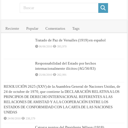
Reciente
Popular
Comentarios
Tags
Tratado de Paz de Versalles (1919) en español
06/06/2010
393,970
Responsabilidad del Estado por hechos
internacionalmente ilícitos (AG/56/83)
25/06/2010
262,991
RESOLUCIÓN 2625 (XXV) de la Asamblea General de Naciones Unidas, de
24 de octubre de 1970, que contiene la DECLARACIÓN RELATIVA A LOS
PRINCIPIOS DE DERECHO INTERNACIONAL REFERENTES A LAS
RELACIONES DE AMISTAD Y A LA COOPERACIÓN ENTRE LOS
ESTADOS DE CONFORMIDAD CON LA CARTA DE LAS NACIONES
UNIDAS
24/06/2010
238,579
Catorce puntos del Presidente Wilson (1918)