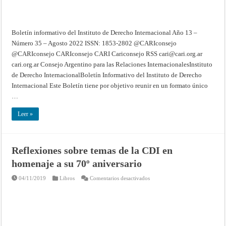
–
Agosto
2022
Boletín informativo del Instituto de Derecho Internacional Año 13 –
Número 35 – Agosto 2022 ISSN: 1853-2802 @CARIconsejo
@CARIconsejo CARIconsejo CARI Cariconsejo RSS
cari@cari.org.ar
cari.org.ar Consejo Argentino para las Relaciones InternacionalesInstituto
de Derecho InternacionalBoletín Informativo del Instituto de Derecho
Internacional Este Boletín tiene por objetivo reunir en un formato único
…
Leer »
Reflexiones sobre temas de la CDI en
homenaje a su 70º aniversario
en
04/11/2019
Libros
Comentarios desactivados
Reflexiones
sobre
temas
de
la
CDI
en