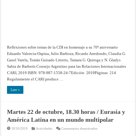
homenaje
a
su
70º
aniversario
Reflexiones sobre temas de la CDI en homenaje a su 70º aniversario
Eduardo Valencia-Ospina, Julio Barboza, Ricardo Arredondo, Claudia G.
Gasol Varela, Tomás Guisado Litterio, Tamara G. Quiroga y N. Gladys
Sabia de Barberis Consejo Argentino para las Relaciones Internacionales
CARI, 2019 ISBN: 978-987-1558-24-7Edición: 2019Páginas: 214
Regularmente el CARI produce …
Leer »
Martes 22 de octubre, 18.30 horas / Eurasia y
América Latina en un mundo multipolar
en
18/10/2019
Actividades
Comentarios desactivados
Martes
22