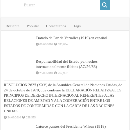
Reciente
Popular
Comentarios
Tags
Tratado de Paz de Versalles (1919) en español
06/06/2010
393,884
Responsabilidad del Estado por hechos
internacionalmente ilícitos (AG/56/83)
25/06/2010
262,957
RESOLUCIÓN 2625 (XXV) de la Asamblea General de Naciones Unidas, de
24 de octubre de 1970, que contiene la DECLARACIÓN RELATIVA A LOS
PRINCIPIOS DE DERECHO INTERNACIONAL REFERENTES A LAS
RELACIONES DE AMISTAD Y A LA COOPERACIÓN ENTRE LOS
ESTADOS DE CONFORMIDAD CON LA CARTA DE LAS NACIONES
UNIDAS
24/06/2010
238,555
Catorce puntos del Presidente Wilson (1918)