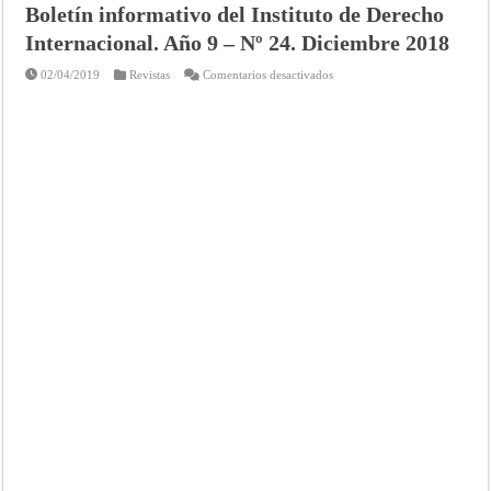
Boletín informativo del Instituto de Derecho
Internacional. Año 9 – Nº 24. Diciembre 2018
en
02/04/2019
Revistas
Comentarios desactivados
CONSEJO
ARGENTINO
PARA
LAS
RELACIONES
INTERNACIONALES
-
Boletín
informativo
del
Instituto
de
Derecho
Internacional.
Año
9
–
Nº
24.
Diciembre
2018