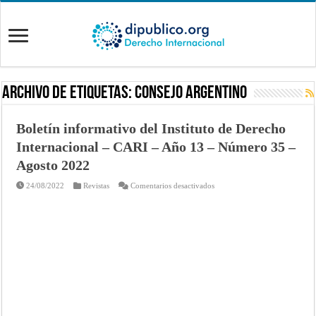
Archivo de Etiquetas:
Consejo Argentino
Boletín informativo del Instituto de Derecho
Internacional – CARI – Año 13 – Número 35 –
Agosto 2022
en
24/08/2022
Revistas
Comentarios desactivados
Boletín
informativo
del
Instituto
de
Derecho
Internacional
–
CARI
–
Año
13
–
Número
35