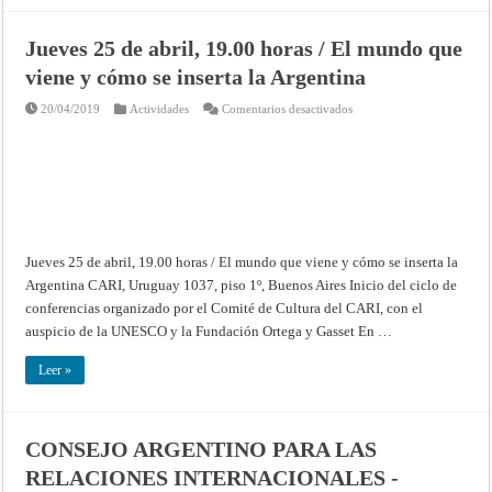
Jueves 25 de abril, 19.00 horas / El mundo que
viene y cómo se inserta la Argentina
en
20/04/2019
Actividades
Comentarios desactivados
Jueves
25
de
abril,
19.00
horas
/
El
mundo
que
viene
Jueves 25 de abril, 19.00 horas / El mundo que viene y cómo se inserta la
y
cómo
Argentina CARI, Uruguay 1037, piso 1º, Buenos Aires Inicio del ciclo de
se
inserta
conferencias organizado por el Comité de Cultura del CARI, con el
la
auspicio de la UNESCO y la Fundación Ortega y Gasset En …
Argentina
Leer »
CONSEJO ARGENTINO PARA LAS
RELACIONES INTERNACIONALES -