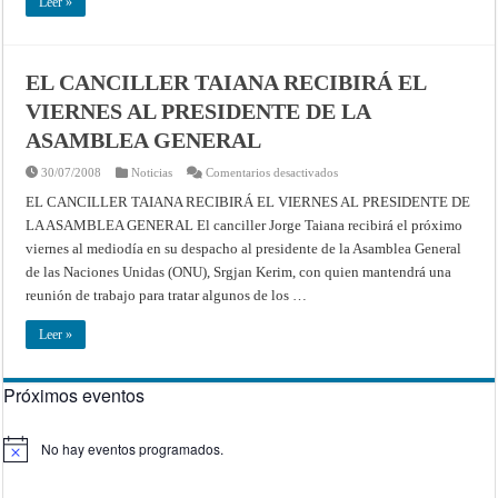
Leer »
EL CANCILLER TAIANA RECIBIRÁ EL
VIERNES AL PRESIDENTE DE LA
ASAMBLEA GENERAL
en
30/07/2008
Noticias
Comentarios desactivados
EL
CANCILLER
EL CANCILLER TAIANA RECIBIRÁ EL VIERNES AL PRESIDENTE DE
TAIANA
LA ASAMBLEA GENERAL El canciller Jorge Taiana recibirá el próximo
RECIBIRÁ
EL
viernes al mediodía en su despacho al presidente de la Asamblea General
VIERNES
AL
de las Naciones Unidas (ONU), Srgjan Kerim, con quien mantendrá una
PRESIDENTE
DE
reunión de trabajo para tratar algunos de los …
LA
ASAMBLEA
GENERAL
Leer »
Próximos eventos
No hay eventos programados.
Aviso