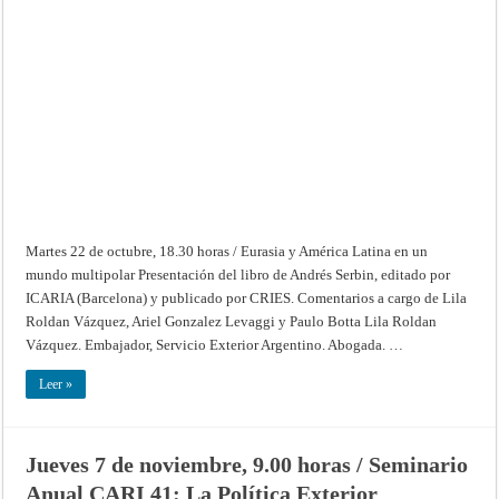
de
octubre,
18.30
horas
/
Eurasia
y
América
Latina
en
un
mundo
multipolar
Martes 22 de octubre, 18.30 horas / Eurasia y América Latina en un
mundo multipolar Presentación del libro de Andrés Serbin, editado por
ICARIA (Barcelona) y publicado por CRIES. Comentarios a cargo de Lila
Roldan Vázquez, Ariel Gonzalez Levaggi y Paulo Botta Lila Roldan
Vázquez. Embajador, Servicio Exterior Argentino. Abogada. …
Leer »
Jueves 7 de noviembre, 9.00 horas / Seminario
Anual CARI 41: La Política Exterior