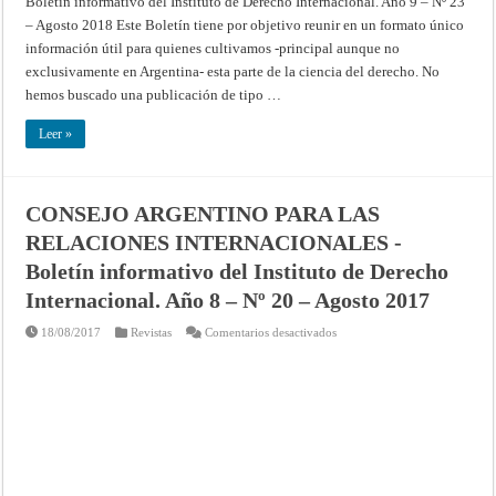
Boletín informativo del Instituto de Derecho Internacional. Año 9 – Nº 23
de
Derecho
– Agosto 2018 Este Boletín tiene por objetivo reunir en un formato único
Internacional.
Año
información útil para quienes cultivamos -principal aunque no
9
exclusivamente en Argentina- esta parte de la ciencia del derecho. No
–
Nº
hemos buscado una publicación de tipo …
23
–
Agosto
Leer »
2018
CONSEJO ARGENTINO PARA LAS
RELACIONES INTERNACIONALES -
Boletín informativo del Instituto de Derecho
Internacional. Año 8 – Nº 20 – Agosto 2017
en
18/08/2017
Revistas
Comentarios desactivados
CONSEJO
ARGENTINO
PARA
LAS
RELACIONES
INTERNACIONALES
-
Boletín
informativo
del
Instituto
de