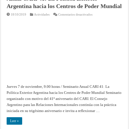
Argentina hacia los Centros de Poder Mundial
en
18/10/2019
Actividades
Comentarios desactivados
Jueves
7
de
noviembre,
9.00
horas
/
Seminario
Anual
CARI
41:
La
Política
Exterior
Argentina
hacia
los
Centros
de
Poder
Jueves 7 de noviembre, 9.00 horas / Seminario Anual CARI 41: La
Mundial
Política Exterior Argentina hacia los Centros de Poder Mundial Seminario
organizado con motivo del 41º aniversario del CARI. El Consejo
Argentino para las Relaciones Internacionales continúa con la práctica
iniciada en su trigésimo aniversario e invita a reflexionar …
Leer »