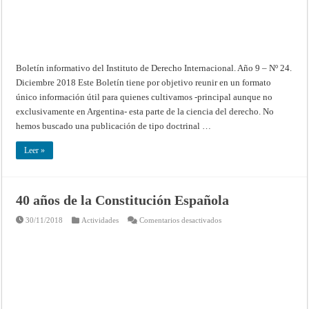
Boletín informativo del Instituto de Derecho Internacional. Año 9 – Nº 24.
Diciembre 2018 Este Boletín tiene por objetivo reunir en un formato
único información útil para quienes cultivamos -principal aunque no
exclusivamente en Argentina- esta parte de la ciencia del derecho. No
hemos buscado una publicación de tipo doctrinal …
Leer »
40 años de la Constitución Española
en
30/11/2018
Actividades
Comentarios desactivados
40
años
de
la
Constitución
Española