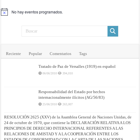
No hay eventos programados.
Aviso
Reciente
Popular
Comentarios
Tags
Tratado de Paz de Versalles (1919) en español
06/06/2010
394,010
Responsabilidad del Estado por hechos
internacionalmente ilícitos (AG/56/83)
25/06/2010
263,007
RESOLUCIÓN 2625 (XXV) de la Asamblea General de Naciones Unidas, de
24 de octubre de 1970, que contiene la DECLARACIÓN RELATIVA A LOS
PRINCIPIOS DE DERECHO INTERNACIONAL REFERENTES A LAS
RELACIONES DE AMISTAD Y A LA COOPERACIÓN ENTRE LOS
ESTADOS DE CONFORMIDAD CON LA CARTA DE LAS NACIONES