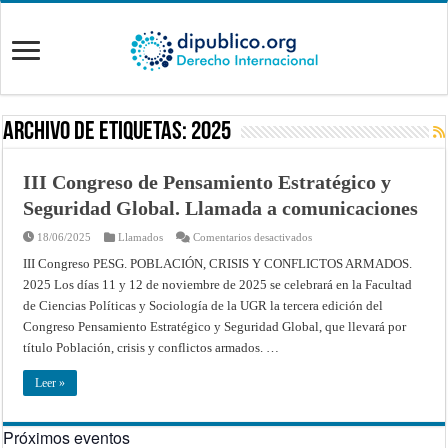
Archivo de Etiquetas:
2025
III Congreso de Pensamiento Estratégico y
Seguridad Global. Llamada a comunicaciones
en
18/06/2025
Llamados
Comentarios desactivados
III
Congreso
III Congreso PESG. POBLACIÓN, CRISIS Y CONFLICTOS ARMADOS.
de
2025 Los días 11 y 12 de noviembre de 2025 se celebrará en la Facultad
Pensamiento
Estratégico
de Ciencias Políticas y Sociología de la UGR la tercera edición del
y
Seguridad
Congreso Pensamiento Estratégico y Seguridad Global, que llevará por
Global.
Llamada
título Población, crisis y conflictos armados. …
a
comunicaciones
Leer »
Próximos eventos