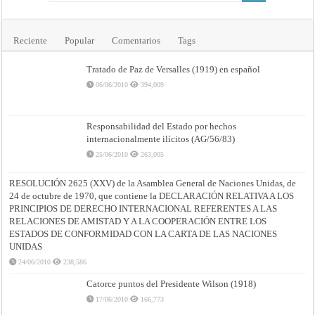
Reciente
Popular
Comentarios
Tags
Tratado de Paz de Versalles (1919) en español
06/06/2010
394,009
Responsabilidad del Estado por hechos
internacionalmente ilícitos (AG/56/83)
25/06/2010
263,005
RESOLUCIÓN 2625 (XXV) de la Asamblea General de Naciones Unidas, de
24 de octubre de 1970, que contiene la DECLARACIÓN RELATIVA A LOS
PRINCIPIOS DE DERECHO INTERNACIONAL REFERENTES A LAS
RELACIONES DE AMISTAD Y A LA COOPERACIÓN ENTRE LOS
ESTADOS DE CONFORMIDAD CON LA CARTA DE LAS NACIONES
UNIDAS
24/06/2010
238,586
Catorce puntos del Presidente Wilson (1918)
17/06/2010
166,773