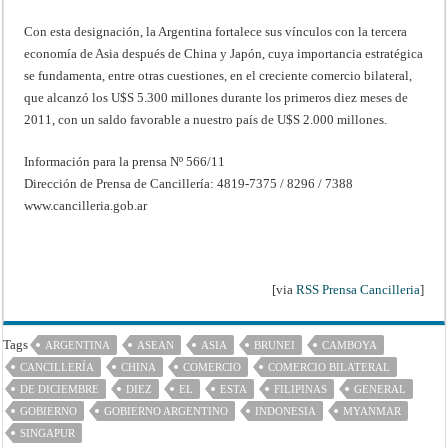
Con esta designación, la Argentina fortalece sus vínculos con la tercera
economía de Asia después de China y Japón, cuya importancia estratégica
se fundamenta, entre otras cuestiones, en el creciente comercio bilateral,
que alcanzó los U$S 5.300 millones durante los primeros diez meses de
2011, con un saldo favorable a nuestro país de U$S 2.000 millones.
Información para la prensa Nº 566/11
Dirección de Prensa de Cancillería: 4819-7375 / 8296 / 7388
www.cancilleria.gob.ar
[via
RSS Prensa Cancilleria
]
Tags
ARGENTINA
ASEAN
ASIA
BRUNEI
CAMBOYA
CANCILLERÍA
CHINA
COMERCIO
COMERCIO BILATERAL
DE DICIEMBRE
DIEZ
EL
ESTA
FILIPINAS
GENERAL
GOBIERNO
GOBIERNO ARGENTINO
INDONESIA
MYANMAR
SINGAPUR