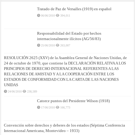
Tratado de Paz de Versalles (1919) en español
06/06/2010
394,011
Responsabilidad del Estado por hechos
internacionalmente ilícitos (AG/56/83)
25/06/2010
263,007
RESOLUCIÓN 2625 (XXV) de la Asamblea General de Naciones Unidas, de
24 de octubre de 1970, que contiene la DECLARACIÓN RELATIVA A LOS
PRINCIPIOS DE DERECHO INTERNACIONAL REFERENTES A LAS
RELACIONES DE AMISTAD Y A LA COOPERACIÓN ENTRE LOS
ESTADOS DE CONFORMIDAD CON LA CARTA DE LAS NACIONES
UNIDAS
24/06/2010
238,589
Catorce puntos del Presidente Wilson (1918)
17/06/2010
166,773
Convención sobre derechos y deberes de los estados (Séptima Conferencia
Internacional Americana, Montevideo – 1933)