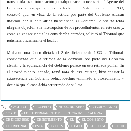
transmitida, para información y cualquier acción necesaria, al Agente del
Gobierno Polaco, quien, por carta fechada el 15 de noviembre de 1933,
contestó que, en vista de la actitud por parte del Gobierno Alemán
indicada por la nota arriba mencionada, el Gobierno Polaco no tenía
ninguna objeción a la interrupción de los procedimientos en este caso y,
como en consecuencia los consideraba cerrados, solicitó al Tribunal que
registrara oficialmente el hecho.
Mediante una Orden dictada el 2 de diciembre de 1933, el Tribunal,
considerando que la retirada de la demanda por parte del Gobierno
alemán y la aquiescencia del Gobierno polaco en esta retirada ponían fin
al procedimiento incoado, tomó nota de esta retirada, hizo constar la
aquiescencia del Gobierno polaco, declaró terminado el procedimiento y
decidió que el caso debía ser retirado de su lista.
Tags
ACTITUD
ACUERDO
AL SECRETARIO
CONSIDERANDO
CORTE
CORTE PERMANENTE DE JUSTICIA INTERNACIONAL
DE DICIEMBRE
DESISTIMIENTO
EL
EL GOBIERNO
EL TRIBUNAL
ESTA
FALLOS
FONDO
GOBIERNO
HECHO