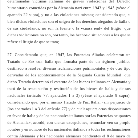
determinadas víctimas italianas de graves violaciones del Derecho
humanitario cometidas por la Alemania nazi entre 1943 y 1945 (véase el
apartado 22 supra), y no a las violaciones mismas; considerando que, si
bien dichas violaciones son el origen de los derechos alegados de Italia o
de sus ciudadanos, no son la fuente o la «causa real» del litigio; que
dichas violaciones no son, por tanto, los hechos o situaciones a los que se
refiere el litigio de que se trata;
27. Considerando que, en 1947, las Potencias Aliadas celebraron un
Tratado de Paz con Italia que formaba parte de un régimen jurídico
destinado a resolver diversas reclamaciones patrimoniales y de otro tipo
derivadas de los acontecimientos de la Segunda Guerra Mundial; que
dicho Tratado determinó el estatuto de los bienes italianos en Alemania y
trató de la restauración y restitución de los bienes de Italia y de sus
nacionales (artículo 77, apartados 1 a 3) (véase el apartado 8 supra);
considerando que, por el mismo Tratado de Paz, Italia, «sin perjuicio de
[los apartados 1 a 3 del artículo 77] y de cualesquiera otras disposiciones
en favor de Italia y de los nacionales italianos por las Potencias ocupantes
de Alemania», acordó, con ciertas excepciones, renunciar «en su propio
nombre y en nombre de los nacionales italianos a todas las reclamaciones
contra Alemania y los nacionales alemanes pendientes el 8 de mayo de