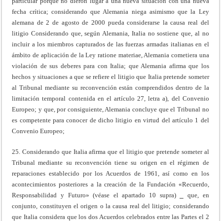
particular porque no dieron lugar a una nueva situación con una nueva
fecha crítica; considerando que Alemania niega asimismo que la Ley
alemana de 2 de agosto de 2000 pueda considerarse la causa real del
litigio Considerando que, según Alemania, Italia no sostiene que, al no
incluir a los miembros capturados de las fuerzas armadas italianas en el
ámbito de aplicación de la Ley ratione materiae, Alemania cometiera una
violación de sus deberes para con Italia; que Alemania afirma que los
hechos y situaciones a que se refiere el litigio que Italia pretende someter
al Tribunal mediante su reconvención están comprendidos dentro de la
limitación temporal contenida en el artículo 27, letra a), del Convenio
Europeo; y que, por consiguiente, Alemania concluye que el Tribunal no
es competente para conocer de dicho litigio en virtud del artículo 1 del
Convenio Europeo;
25. Considerando que Italia afirma que el litigio que pretende someter al
Tribunal mediante su reconvención tiene su origen en el régimen de
reparaciones establecido por los Acuerdos de 1961, así como en los
acontecimientos posteriores a la creación de la Fundación «Recuerdo,
Responsabilidad y Futuro» (véase el apartado 10 supra) ⎯ que, en
conjunto, constituyen el origen o la causa real del litigio; considerando
que Italia considera que los dos Acuerdos celebrados entre las Partes el 2