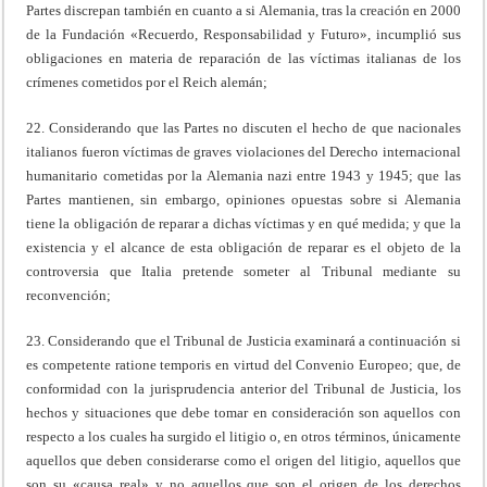
Partes discrepan también en cuanto a si Alemania, tras la creación en 2000
de la Fundación «Recuerdo, Responsabilidad y Futuro», incumplió sus
obligaciones en materia de reparación de las víctimas italianas de los
crímenes cometidos por el Reich alemán;
22. Considerando que las Partes no discuten el hecho de que nacionales
italianos fueron víctimas de graves violaciones del Derecho internacional
humanitario cometidas por la Alemania nazi entre 1943 y 1945; que las
Partes mantienen, sin embargo, opiniones opuestas sobre si Alemania
tiene la obligación de reparar a dichas víctimas y en qué medida; y que la
existencia y el alcance de esta obligación de reparar es el objeto de la
controversia que Italia pretende someter al Tribunal mediante su
reconvención;
23. Considerando que el Tribunal de Justicia examinará a continuación si
es competente ratione temporis en virtud del Convenio Europeo; que, de
conformidad con la jurisprudencia anterior del Tribunal de Justicia, los
hechos y situaciones que debe tomar en consideración son aquellos con
respecto a los cuales ha surgido el litigio o, en otros términos, únicamente
aquellos que deben considerarse como el origen del litigio, aquellos que
son su «causa real» y no aquellos que son el origen de los derechos