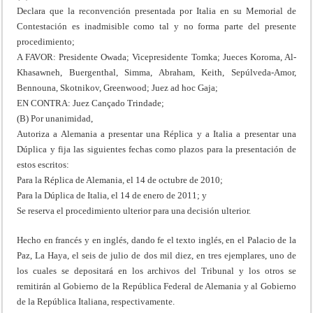
Declara que la reconvención presentada por Italia en su Memorial de
Contestación es inadmisible como tal y no forma parte del presente
procedimiento;
A FAVOR: Presidente Owada; Vicepresidente Tomka; Jueces Koroma, Al-
Khasawneh, Buergenthal, Simma, Abraham, Keith, Sepúlveda-Amor,
Bennouna, Skotnikov, Greenwood; Juez ad hoc Gaja;
EN CONTRA: Juez Cançado Trindade;
(B) Por unanimidad,
Autoriza a Alemania a presentar una Réplica y a Italia a presentar una
Dúplica y fija las siguientes fechas como plazos para la presentación de
estos escritos:
Para la Réplica de Alemania, el 14 de octubre de 2010;
Para la Dúplica de Italia, el 14 de enero de 2011; y
Se reserva el procedimiento ulterior para una decisión ulterior.
Hecho en francés y en inglés, dando fe el texto inglés, en el Palacio de la
Paz, La Haya, el seis de julio de dos mil diez, en tres ejemplares, uno de
los cuales se depositará en los archivos del Tribunal y los otros se
remitirán al Gobierno de la República Federal de Alemania y al Gobierno
de la República Italiana, respectivamente.