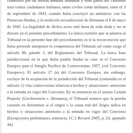
cometidos por las fuerzas armadas alemanas y otras partes del Gobierno
nazi contra ciudadanos italianos, tanto civiles como militares, entre el 3
de septiembre de 1943, cuando Italia concluyó un armisticio con las
Potencias Aliadas, y la rendición incondicional de Alemania el 8 de mayo
de 1945. La ilegalidad de dichos actos está fuera de toda duda y no se
discute en el presente procedimiento. La única cuestión que se plantea al
Tribunal en la presente fase del procedimiento es si la reconvención que
Italia pretende interponer es competencia del Tribunal, tal como exige el
artículo 80, párrafo 1, del Reglamento del Tribunal. La única base
jurisdiccional en la que Italia podría fundar su caso es el Convenio
Europeo para el Arreglo Pacífico de Controversias, 1957, («el Convenio
Europeo»). El artículo 27 (a) del Convenio Europeo, sin embargo,
excluye de la aceptación de la jurisdicción del Tribunal (contenida en el
artículo 1) «las controversias relativas a hechos y situaciones» anteriores
a la entrada en vigor del Convenio. En su sentencia en el asunto Certain
Property (Liechtenstein c. Alemania), el Tribunal sostuvo que la prueba
consiste en determinar si el origen o la causa real del litigio radica en
hechos o situaciones anteriores a la entrada en vigor del Convenio
(Excepciones preliminares, sentencia, I.C.J. Recueil 2005, p. 24, apartado
44).