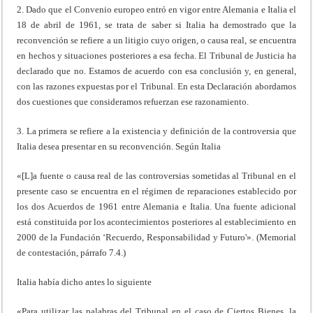
2. Dado que el Convenio europeo entró en vigor entre Alemania e Italia el
18 de abril de 1961, se trata de saber si Italia ha demostrado que la
reconvención se refiere a un litigio cuyo origen, o causa real, se encuentra
en hechos y situaciones posteriores a esa fecha. El Tribunal de Justicia ha
declarado que no. Estamos de acuerdo con esa conclusión y, en general,
con las razones expuestas por el Tribunal. En esta Declaración abordamos
dos cuestiones que consideramos refuerzan ese razonamiento.
3. La primera se refiere a la existencia y definición de la controversia que
Italia desea presentar en su reconvención. Según Italia
«[L]a fuente o causa real de las controversias sometidas al Tribunal en el
presente caso se encuentra en el régimen de reparaciones establecido por
los dos Acuerdos de 1961 entre Alemania e Italia. Una fuente adicional
está constituida por los acontecimientos posteriores al establecimiento en
2000 de la Fundación ‘Recuerdo, Responsabilidad y Futuro'». (Memorial
de contestación, párrafo 7.4.)
Italia había dicho antes lo siguiente
«Para utilizar las palabras del Tribunal en el caso de Ciertos Bienes, la