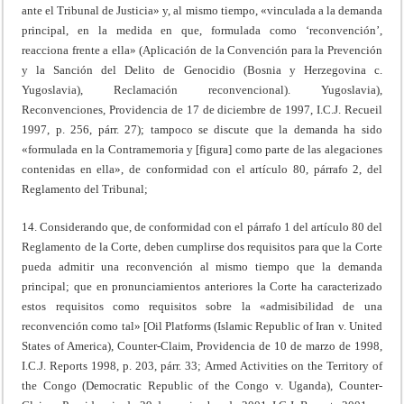
ante el Tribunal de Justicia» y, al mismo tiempo, «vinculada a la demanda
principal, en la medida en que, formulada como ‘reconvención’,
reacciona frente a ella» (Aplicación de la Convención para la Prevención
y la Sanción del Delito de Genocidio (Bosnia y Herzegovina c.
Yugoslavia), Reclamación reconvencional). Yugoslavia),
Reconvenciones, Providencia de 17 de diciembre de 1997, I.C.J. Recueil
1997, p. 256, párr. 27); tampoco se discute que la demanda ha sido
«formulada en la Contramemoria y [figura] como parte de las alegaciones
contenidas en ella», de conformidad con el artículo 80, párrafo 2, del
Reglamento del Tribunal;
14. Considerando que, de conformidad con el párrafo 1 del artículo 80 del
Reglamento de la Corte, deben cumplirse dos requisitos para que la Corte
pueda admitir una reconvención al mismo tiempo que la demanda
principal; que en pronunciamientos anteriores la Corte ha caracterizado
estos requisitos como requisitos sobre la «admisibilidad de una
reconvención como tal» [Oil Platforms (Islamic Republic of Iran v. United
States of America), Counter-Claim, Providencia de 10 de marzo de 1998,
I.C.J. Reports 1998, p. 203, párr. 33; Armed Activities on the Territory of
the Congo (Democratic Republic of the Congo v. Uganda), Counter-