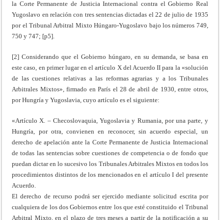
la Corte Permanente de Justicia Internacional contra el Gobierno Real
Yugoslavo en relación con tres sentencias dictadas el 22 de julio de 1935
por el Tribunal Arbitral Mixto Húngaro-Yugoslavo bajo los números 749,
750 y 747; [p5].
[2] Considerando que el Gobierno húngaro, en su demanda, se basa en
este caso, en primer lugar en el artículo X del Acuerdo II para la «solución
de las cuestiones relativas a las reformas agrarias y a los Tribunales
Arbitrales Mixtos», firmado en París el 28 de abril de 1930, entre otros,
por Hungría y Yugoslavia, cuyo artículo es el siguiente:
«Artículo X. – Checoslovaquia, Yugoslavia y Rumania, por una parte, y
Hungría, por otra, convienen en reconocer, sin acuerdo especial, un
derecho de apelación ante la Corte Permanente de Justicia Internacional
de todas las sentencias sobre cuestiones de competencia o de fondo que
puedan dictar en lo sucesivo los Tribunales Arbitrales Mixtos en todos los
procedimientos distintos de los mencionados en el artículo I del presente
Acuerdo.
El derecho de recurso podrá ser ejercido mediante solicitud escrita por
cualquiera de los dos Gobiernos entre los que esté constituido el Tribunal
Arbitral Mixto, en el plazo de tres meses a partir de la notificación a su