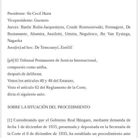
Presidente: Sir Cecil Hurst
Vicepresidente: Guerrero
Jueces: Barón Rolin-Jaequemyns, Conde Rostworowski, Fromageot, De
Bustamante, Altamira, Anzilotti, Urrutia, Negulesco, Jhr. Van Eysinga,
Nagaoka
Juez(es) ad hoc: De Tomcsanyi, Zoričič
[p4] El Tribunal Permanente de Justicia Internacional,
compuesto como arriba,
después de deliberar,
Vistos los artículos 40 y 48 del Estatuto,
Visto el artículo 62 del Reglamento de la Corte,
dicta el siguiente auto:
SOBRE LA SITUACIÓN DEL PROCEDIMIENTO
[1] Considerando que el Gobierno Real Húngaro, mediante demanda de
fecha 1 de diciembre de 1935, presentada y depositada en la Secretaría de
la Corte el 6 de diciembre de 1935, ha entablado un procedimiento ante