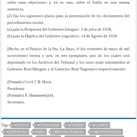
sobre estas objeciones y, en su caso, sobre el fondo en una misma
sentencia;
(2) fija los siguientes plazos para la presentación de los documentos del
procedimiento escrito:
(a) para la Respuesta del Gobierno húngaro: 3 de julio de 1936;
(b) para la Dúplica del Gobierno yugoslavo: 14 de Agosto de 1936.
[Hecho en el Palacio de la Paz, La Haya, el día veintitrés de mayo de mil
novecientos treinta y seis, en tres ejemplares, uno de los cuales será
depositado en los Archivos del Tribunal y los otros serán transmitidos al
Gobierno Real Húngaro y al Gobierno Real Yugoslavo respectivamente.
(Firmado) Cecil J. B. Hurst,
Presidente.
(Firmado) Å. Hammarskjöld,
Secretario.
Tags
ACTITUD
ACTUALIDAD
ACUERDO
ALCANCE
AUDIENCIAS
CADA
CHECOSLOVAQUIA
CIRCUNSTANCIAS