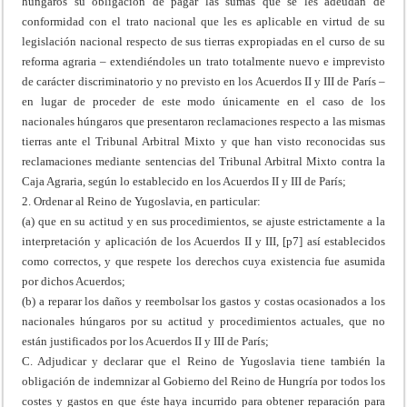
húngaros su obligación de pagar las sumas que se les adeudan de
conformidad con el trato nacional que les es aplicable en virtud de su
legislación nacional respecto de sus tierras expropiadas en el curso de su
reforma agraria – extendiéndoles un trato totalmente nuevo e imprevisto
de carácter discriminatorio y no previsto en los Acuerdos II y III de París –
en lugar de proceder de este modo únicamente en el caso de los
nacionales húngaros que presentaron reclamaciones respecto a las mismas
tierras ante el Tribunal Arbitral Mixto y que han visto reconocidas sus
reclamaciones mediante sentencias del Tribunal Arbitral Mixto contra la
Caja Agraria, según lo establecido en los Acuerdos II y III de París;
2. Ordenar al Reino de Yugoslavia, en particular:
(a) que en su actitud y en sus procedimientos, se ajuste estrictamente a la
interpretación y aplicación de los Acuerdos II y III, [p7] así establecidos
como correctos, y que respete los derechos cuya existencia fue asumida
por dichos Acuerdos;
(b) a reparar los daños y reembolsar los gastos y costas ocasionados a los
nacionales húngaros por su actitud y procedimientos actuales, que no
están justificados por los Acuerdos II y III de París;
C. Adjudicar y declarar que el Reino de Yugoslavia tiene también la
obligación de indemnizar al Gobierno del Reino de Hungría por todos los
costes y gastos en que éste haya incurrido para obtener reparación para