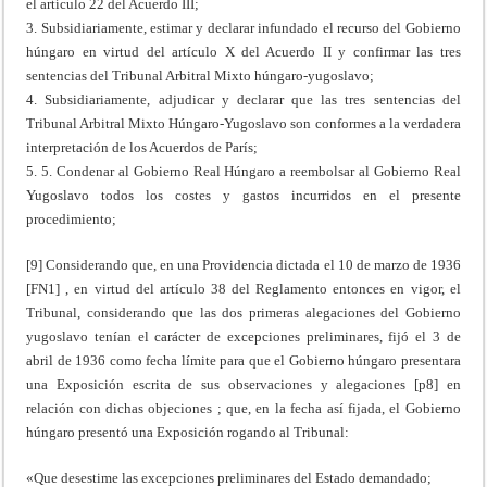
el artículo 22 del Acuerdo III;
3. Subsidiariamente, estimar y declarar infundado el recurso del Gobierno
húngaro en virtud del artículo X del Acuerdo II y confirmar las tres
sentencias del Tribunal Arbitral Mixto húngaro-yugoslavo;
4. Subsidiariamente, adjudicar y declarar que las tres sentencias del
Tribunal Arbitral Mixto Húngaro-Yugoslavo son conformes a la verdadera
interpretación de los Acuerdos de París;
5. 5. Condenar al Gobierno Real Húngaro a reembolsar al Gobierno Real
Yugoslavo todos los costes y gastos incurridos en el presente
procedimiento;
[9] Considerando que, en una Providencia dictada el 10 de marzo de 1936
[FN1] , en virtud del artículo 38 del Reglamento entonces en vigor, el
Tribunal, considerando que las dos primeras alegaciones del Gobierno
yugoslavo tenían el carácter de excepciones preliminares, fijó el 3 de
abril de 1936 como fecha límite para que el Gobierno húngaro presentara
una Exposición escrita de sus observaciones y alegaciones [p8] en
relación con dichas objeciones ; que, en la fecha así fijada, el Gobierno
húngaro presentó una Exposición rogando al Tribunal:
«Que desestime las excepciones preliminares del Estado demandado;