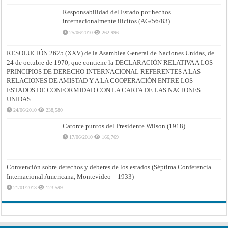
Responsabilidad del Estado por hechos
internacionalmente ilícitos (AG/56/83)
25/06/2010
262,996
RESOLUCIÓN 2625 (XXV) de la Asamblea General de Naciones Unidas, de
24 de octubre de 1970, que contiene la DECLARACIÓN RELATIVA A LOS
PRINCIPIOS DE DERECHO INTERNACIONAL REFERENTES A LAS
RELACIONES DE AMISTAD Y A LA COOPERACIÓN ENTRE LOS
ESTADOS DE CONFORMIDAD CON LA CARTA DE LAS NACIONES
UNIDAS
24/06/2010
238,580
Catorce puntos del Presidente Wilson (1918)
17/06/2010
166,769
Convención sobre derechos y deberes de los estados (Séptima Conferencia
Internacional Americana, Montevideo – 1933)
21/01/2013
123,599