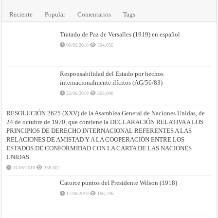
Reciente
Popular
Comentarios
Tags
Tratado de Paz de Versalles (1919) en español
06/06/2010
394,056
Responsabilidad del Estado por hechos
internacionalmente ilícitos (AG/56/83)
25/06/2010
263,040
RESOLUCIÓN 2625 (XXV) de la Asamblea General de Naciones Unidas, de
24 de octubre de 1970, que contiene la DECLARACIÓN RELATIVA A LOS
PRINCIPIOS DE DERECHO INTERNACIONAL REFERENTES A LAS
RELACIONES DE AMISTAD Y A LA COOPERACIÓN ENTRE LOS
ESTADOS DE CONFORMIDAD CON LA CARTA DE LAS NACIONES
UNIDAS
24/06/2010
238,602
Catorce puntos del Presidente Wilson (1918)
17/06/2010
166,796