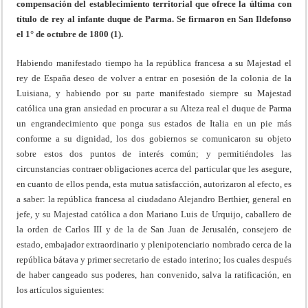
compensación del establecimiento territorial que ofrece la última con
título de rey al infante duque de Parma. Se firmaron en San Ildefonso
el 1° de octubre de 1800 (1).
Habiendo manifestado tiempo ha la república francesa a su Majestad el
rey de España deseo de volver a entrar en posesión de la colonia de la
Luisiana, y habiendo por su parte manifestado siempre su Majestad
católica una gran ansiedad en procurar a su Alteza real el duque de Parma
un engrandecimiento que ponga sus estados de Italia en un pie más
conforme a su dignidad, los dos gobiernos se comunicaron su objeto
sobre estos dos puntos de interés común; y permitiéndoles las
circunstancias contraer obligaciones acerca del particular que les asegure,
en cuanto de ellos penda, esta mutua satisfacción, autorizaron al efecto, es
a saber: la república francesa al ciudadano Alejandro Berthier, general en
jefe, y su Majestad católica a don Mariano Luis de Urquijo, caballero de
la orden de Carlos III y de la de San Juan de Jerusalén, consejero de
estado, embajador extraordinario y plenipotenciario nombrado cerca de la
república bátava y primer secretario de estado interino; los cuales después
de haber cangeado sus poderes, han convenido, salva la ratificación, en
los artículos siguientes: