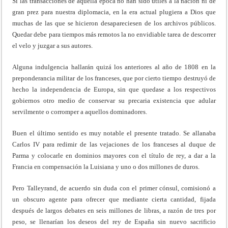
Si las transacciones de aquella época no han sido útiles a la nación ni de
gran prez para nuestra diplomacia, en la era actual plugiera a Dios que
muchas de las que se hicieron desapareciesen de los archivos públicos.
Quedar debe para tiempos más remotos la no envidiable tarea de descorrer
el velo y juzgar a sus autores.
Alguna indulgencia hallarán quizá los anteriores al año de 1808 en la
preponderancia militar de los franceses, que por cierto tiempo destruyó de
hecho la independencia de Europa, sin que quedase a los respectivos
gobiernos otro medio de conservar su precaria existencia que adular
servilmente o corromper a aquellos dominadores.
Buen el último sentido es muy notable el presente tratado. Se allanaba
Carlos IV para redimir de las vejaciones de los franceses al duque de
Parma y colocarle en dominios mayores con el título de rey, a dar a la
Francia en compensación la Luisiana y uno o dos millones de duros.
Pero Talleyrand, de acuerdo sin duda con el primer cónsul, comisionó a
un obscuro agente para ofrecer que mediante cierta cantidad, fijada
después de largos debates en seis millones de libras, a razón de tres por
peso, se llenarían los deseos del rey de España sin nuevo sacrificio