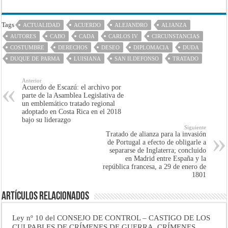
Tags
ACTUALIDAD
ACUERDO
ALEJANDRO
ALIANZA
AUTORES
CABO
CADA
CARLOS IV
CIRCUNSTANCIAS
COSTUMBRE
DERECHOS
DESEO
DIPLOMACIA
DUDA
DUQUE DE PARMA
LUISIANA
SAN ILDEFONSO
TRATADO
Anterior
Acuerdo de Escazú: el archivo por
parte de la Asamblea Legislativa de
un emblemático tratado regional
adoptado en Costa Rica en el 2018
bajo su liderazgo
Siguiente
Tratado de alianza para la invasión
de Portugal a efecto de obligarle a
separarse de Inglaterra; concluido
en Madrid entre España y la
república francesa, a 29 de enero de
1801
Artículos Relacionados
Ley nº 10 del CONSEJO DE CONTROL – CASTIGO DE LOS
CULPABLES DE CRÍMENES DE GUERRA, CRÍMENES