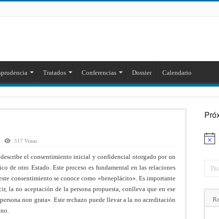
sprudencia
Tratados
Conferencias
Dossier
Calendario
Pró
Aviso
517 Vistas
describe el consentimiento inicial y confidencial otorgado por un
tico de otro Estado. Este proceso es fundamental en las relaciones
r este consentimiento se conoce como «beneplácito». Es importante
cir, la no aceptación de la persona propuesta, conlleva que en ese
Re
persona non grata». Este rechazo puede llevar a la no acreditación
ino.