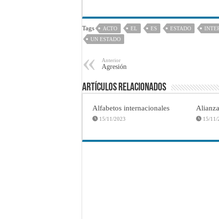
Tags
ACTO
EL
ES
ESTADO
INTE
UN ESTADO
Anterior
Agresión
Artículos Relacionados
Alfabetos internacionales
Alianza
15/11/2023
15/11/