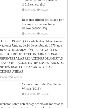
Tratado de Paz de Versalles
(1919) en español
06/06/2010
393,960
Responsabilidad del Estado por
hechos internacionalmente
ilícitos (AG/56/83)
25/06/2010
262,982
SOLUCIÓN 2625 (XXV) de la Asamblea General
Naciones Unidas, de 24 de octubre de 1970, que
ntiene la DECLARACIÓN RELATIVA A LOS
INCIPIOS DE DERECHO INTERNACIONAL
FERENTES A LAS RELACIONES DE AMISTAD
A LA COOPERACIÓN ENTRE LOS ESTADOS DE
NFORMIDAD CON LA CARTA DE LAS
CIONES UNIDAS
4/06/2010
238,575
Catorce puntos del Presidente
Wilson (1918)
17/06/2010
166,758
vención sobre derechos y deberes de los estados