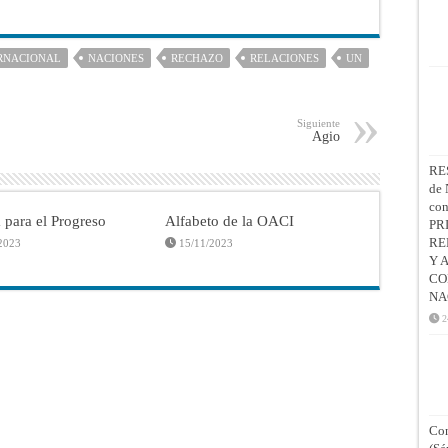
RNACIONAL
NACIONES
RECHAZO
RELACIONES
UN
Siguiente
Agio
RE
de 
co
 para el Progreso
Alfabeto de la OACI
PR
RE
2023
15/11/2023
Y 
CO
NA
2
Con