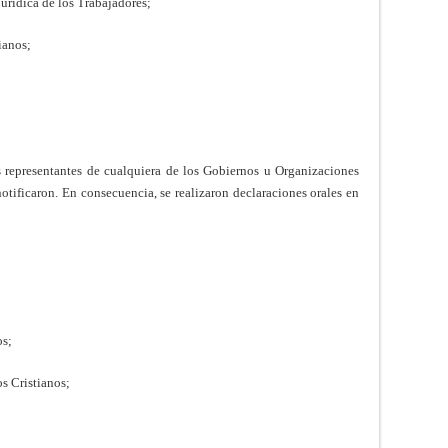
urídica de los Trabajadores;
ianos;
s representantes de cualquiera de los Gobiernos u Organizaciones
otificaron. En consecuencia, se realizaron declaraciones orales en
os;
s Cristianos;