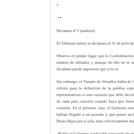
*
**
Dictamen nº 1 (análisis)
El Tribunal emitió su dictamen el 31 de julio d
Observa en primer lugar que la Confederación
número de afiliados y, aunque de ello no se se
dictamen puede suponerse que sí lo es.
Sin embargo, el Tratado de Versalles habla de 
criterio para la definición de la palabra «r
representativas es una cuestión que debe decidi
de cada país concreto cuando haya que hacer 
cuestión. En el presente caso, el Gobierno nee
habían llegado a un acuerdo y que juntas inc
Países Bajos por sí sola, eran colectivamente más
¿Podría el Gobierno neerlandés prescindir de u