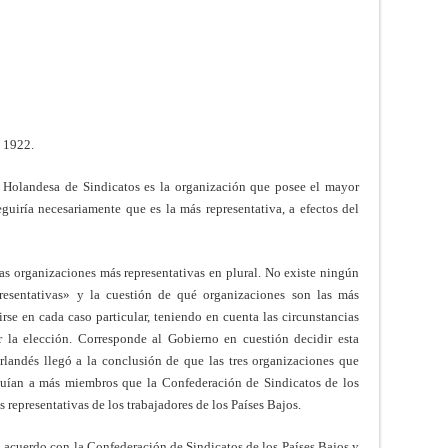
e 1922.
 Holandesa de Sindicatos es la organización que posee el mayor
guiría necesariamente que es la más representativa, a efectos del
las organizaciones más representativas en plural. No existe ningún
epresentativas» y la cuestión de qué organizaciones son las más
rse en cada caso particular, teniendo en cuenta las circunstancias
la elección. Corresponde al Gobierno en cuestión decidir esta
rlandés llegó a la conclusión de que las tres organizaciones que
luían a más miembros que la Confederación de Sindicatos de los
 representativas de los trabajadores de los Países Bajos.
n acuerdo con la Confederación de Sindicatos de los Países Bajos y