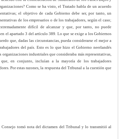
organizaciones? Como se ha visto, el Tratado habla de un acuerdo
sentativas; el objetivo de cada Gobierno debe ser, por tanto, un
entativas de los empresarios o de los trabajadores, según el caso;
xtremadamente difícil de alcanzar y que, por tanto, no puede
n el apartado 3 del artículo 389. Lo que se exige a los Gobiernos
uerdo que, dadas las circunstancias, pueda considerarse el mejor a
 trabajadores del país. Esto es lo que hizo el Gobierno neerlandés
as organizaciones industriales que consideraba más representativas,
que, en conjunto, incluían a la mayoría de los trabajadores
ores. Por estas razones, la respuesta del Tribunal a la cuestión que
 Consejo tomó nota del dictamen del Tribunal y lo transmitió al