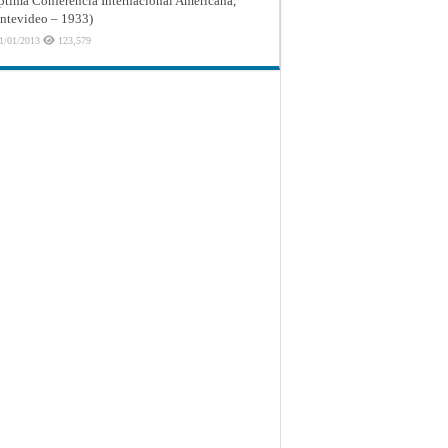
ptima Conferencia Internacional Americana,
tevideo – 1933)
1/01/2013
123,579