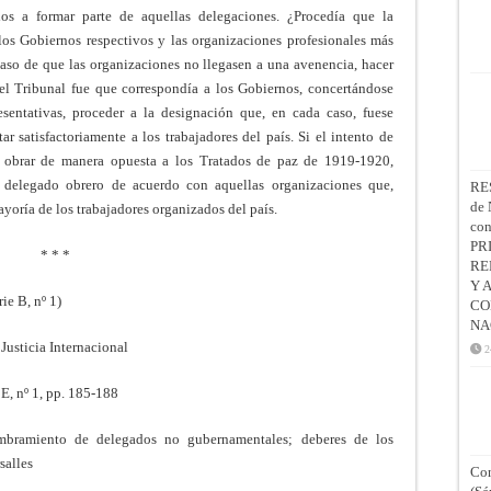
os a formar parte de aquellas delegaciones. ¿Procedía que la
los Gobiernos respectivos y las organizaciones profesionales más
 caso de que las organizaciones no llegasen a una avenencia, hacer
el Tribunal fue que correspondía a los Gobiernos, concertándose
sentativas, proceder a la designación que, en cada caso, fuese
r satisfactoriamente a los trabajadores del país. Si el intento de
n obrar de manera opuesta a los Tratados de paz de 1919-1920,
l delegado obrero de acuerdo con aquellas organizaciones que,
RE
de 
yoría de los trabajadores organizados del país.
co
PR
* * *
RE
Y 
ie B, nº 1)
CO
NA
Justicia Internacional
2
 E, nº 1, pp. 185-188
ombramiento de delegados no gubernamentales; deberes de los
salles
Con