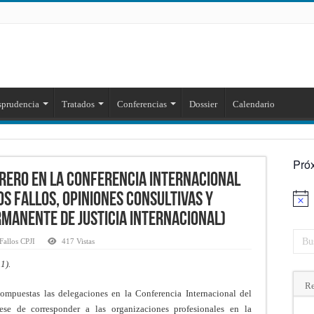
sprudencia
Tratados
Conferencias
Dossier
Calendario
Pró
rero en la Conferencia Internacional
s fallos, opiniones consultivas y
Aviso
rmanente de Justicia Internacional)
Fallos CPJI
417 Vistas
1).
Re
compuestas las delegaciones en la Conferencia Internacional del
se de corresponder a las organizaciones profesionales en la