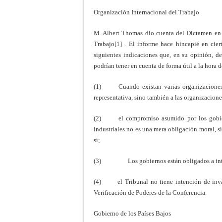
Organización Internacional del Trabajo
M. Albert Thomas dio cuenta del Dictamen en s
Trabajo[1] . El informe hace hincapié en ciert
siguientes indicaciones que, en su opinión, d
podrían tener en cuenta de forma útil a la hora d
(1) Cuando existan varias organizaciones in
representativa, sino también a las organizacione
(2) el compromiso asumido por los gobiern
industriales no es una mera obligación moral, s
sí;
(3) Los gobiernos están obligados a intentar
(4) el Tribunal no tiene intención de invad
Verificación de Poderes de la Conferencia.
Gobierno de los Países Bajos