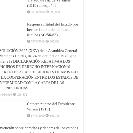
Tratado de Paz de Versalles
(1919) en español
06/06/2010
393,958
Responsabilidad del Estado por
hechos internacionalmente
ilícitos (AG/56/83)
25/06/2010
262,982
SOLUCIÓN 2625 (XXV) de la Asamblea General
Naciones Unidas, de 24 de octubre de 1970, que
ntiene la DECLARACIÓN RELATIVA A LOS
INCIPIOS DE DERECHO INTERNACIONAL
FERENTES A LAS RELACIONES DE AMISTAD
A LA COOPERACIÓN ENTRE LOS ESTADOS DE
NFORMIDAD CON LA CARTA DE LAS
CIONES UNIDAS
4/06/2010
238,572
Catorce puntos del Presidente
Wilson (1918)
17/06/2010
166,758
vención sobre derechos y deberes de los estados