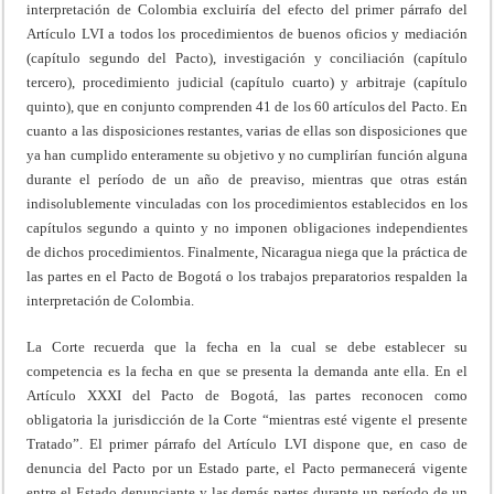
interpretación de Colombia excluiría del efecto del primer párrafo del
Artículo LVI a todos los procedimientos de buenos oficios y mediación
(capítulo segundo del Pacto), investigación y conciliación (capítulo
tercero), procedimiento judicial (capítulo cuarto) y arbitraje (capítulo
quinto), que en conjunto comprenden 41 de los 60 artículos del Pacto. En
cuanto a las disposiciones restantes, varias de ellas son disposiciones que
ya han cumplido enteramente su objetivo y no cumplirían función alguna
durante el período de un año de preaviso, mientras que otras están
indisolublemente vinculadas con los procedimientos establecidos en los
capítulos segundo a quinto y no imponen obligaciones independientes
de dichos procedimientos. Finalmente, Nicaragua niega que la práctica de
las partes en el Pacto de Bogotá o los trabajos preparatorios respalden la
interpretación de Colombia.
La Corte recuerda que la fecha en la cual se debe establecer su
competencia es la fecha en que se presenta la demanda ante ella. En el
Artículo XXXI del Pacto de Bogotá, las partes reconocen como
obligatoria la jurisdicción de la Corte “mientras esté vigente el presente
Tratado”. El primer párrafo del Artículo LVI dispone que, en caso de
denuncia del Pacto por un Estado parte, el Pacto permanecerá vigente
entre el Estado denunciante y las demás partes durante un período de un