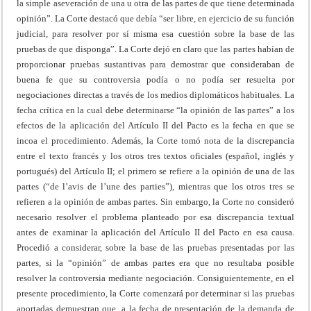
la simple aseveración de una u otra de las partes de que tiene determinada
opinión”. La Corte destacó que debía “ser libre, en ejercicio de su función
judicial, para resolver por sí misma esa cuestión sobre la base de las
pruebas de que disponga”. La Corte dejó en claro que las partes habían de
proporcionar pruebas sustantivas para demostrar que consideraban de
buena fe que su controversia podía o no podía ser resuelta por
negociaciones directas a través de los medios diplomáticos habituales. La
fecha crítica en la cual debe determinarse “la opinión de las partes” a los
efectos de la aplicación del Artículo II del Pacto es la fecha en que se
incoa el procedimiento. Además, la Corte tomó nota de la discrepancia
entre el texto francés y los otros tres textos oficiales (español, inglés y
portugués) del Artículo II; el primero se refiere a la opinión de una de las
partes (“de l’avis de l’une des parties”), mientras que los otros tres se
refieren a la opinión de ambas partes. Sin embargo, la Corte no consideró
necesario resolver el problema planteado por esa discrepancia textual
antes de examinar la aplicación del Artículo II del Pacto en esa causa.
Procedió a considerar, sobre la base de las pruebas presentadas por las
partes, si la “opinión” de ambas partes era que no resultaba posible
resolver la controversia mediante negociación. Consiguientemente, en el
presente procedimiento, la Corte comenzará por determinar si las pruebas
aportadas demuestran que, a la fecha de presentación de la demanda de