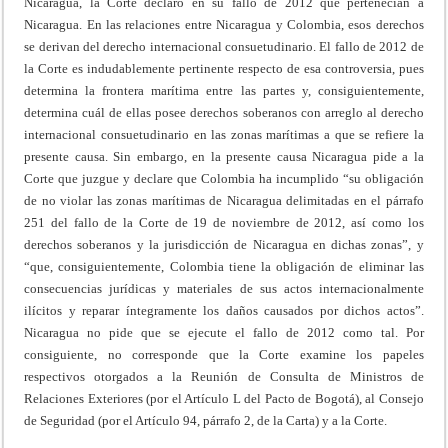
Nicaragua, la Corte declaró en su fallo de 2012 que pertenecían a
Nicaragua. En las relaciones entre Nicaragua y Colombia, esos derechos
se derivan del derecho internacional consuetudinario. El fallo de 2012 de
la Corte es indudablemente pertinente respecto de esa controversia, pues
determina la frontera marítima entre las partes y, consiguientemente,
determina cuál de ellas posee derechos soberanos con arreglo al derecho
internacional consuetudinario en las zonas marítimas a que se refiere la
presente causa. Sin embargo, en la presente causa Nicaragua pide a la
Corte que juzgue y declare que Colombia ha incumplido “su obligación
de no violar las zonas marítimas de Nicaragua delimitadas en el párrafo
251 del fallo de la Corte de 19 de noviembre de 2012, así como los
derechos soberanos y la jurisdicción de Nicaragua en dichas zonas”, y
“que, consiguientemente, Colombia tiene la obligación de eliminar las
consecuencias jurídicas y materiales de sus actos internacionalmente
ilícitos y reparar íntegramente los daños causados por dichos actos”.
Nicaragua no pide que se ejecute el fallo de 2012 como tal. Por
consiguiente, no corresponde que la Corte examine los papeles
respectivos otorgados a la Reunión de Consulta de Ministros de
Relaciones Exteriores (por el Artículo L del Pacto de Bogotá), al Consejo
de Seguridad (por el Artículo 94, párrafo 2, de la Carta) y a la Corte.