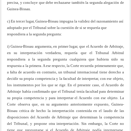
precisa, y concluye que debe rechazarse también la segunda alegación de
Guinea-Bissau.
c) En tercer lugar, Guinea-Bissau impugna la validez del razonamiento así
adoptado por el Tribunal sobre la cuestión de si se requería que
respondiera a la segunda pregunta:
i) Guinea-Bissau argumenta, en primer lugar, que el Acuerdo de Arbitraje,
en su interpretación verdadera, requería que el Tribunal Arbitral
respondiera a la segunda pregunta cualquiera que hubiera sido su
respuesta a la primera. A ese respecto, la Corte recuerda primeramente que,
a falta de acuerdo en contrario, un tribunal internacional tiene derecho a
decidir su propia competencia y la facultad de interpretar, con ese objeto,
los instrumentos por los que se rige. En el presente caso, el Acuerdo de
Arbitraje había confirmado que el Tribunal tenía facultad para determinar
su propia competencia y para interpretar el Acuerdo con ese objeto. La
Corte observa que, en su argumento anteriormente expuesto, Guinea-
Bissau critica de hecho la interpretación contenida en el laudo de las
disposiciones del Acuerdo de Arbitraje que determinan la competencia
del Tribunal, y propone otra interpretación. Sin embargo, la Corte no
tiene que preguntarse si el Acuerdo de Arbitraje podía interpretarse,