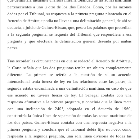
que delimitara mediante una sola línea la totalidad de las zonas marítimas
pertenecientes a uno u otro de los .dos Estados. Como, por las razones
dadas por el Tribunal, su respuesta a la primera pregunta planteada en el
Acuerdo de Arbitraje podía no llevar a una delimitación general, de ahí se
deducía, a juicio de Guinea-Bissau, que, pese a las palabras que precedían
a la segunda pregunta, se requería del Tribunal que respondiera a esa
pregunta y que efectuara la delimitación general deseada por ambas
partes.
Tras recordar las circunstancias en que se redactó el Acuerdo de Arbitraje,
la Corte señala que las dos preguntas tenían un objeto completamente
diferente. La primera se refería a la cuestión de si un acuerdo
internacional tenía fuerza de ley en las relaciones entre las partes; la
segunda estaba encaminada a una delimitación marítima, en caso de que
ese acuerdo no tuviera fuerza de ley. El Senegal contaba con una
respuesta afirmativa a la primera pregunta, y concluía que la línea recta
con una inclinación de 240°, adoptada en el Acuerdo de 1960,
constituiría la única línea de separación de todas las zonas marítimas de
los dos países. Guinea-Bissau contaba con una respuesta negativa a la
primera pregunta y concluía que el Tribunal debía fijar
ex novo,
como
respuesta a la segunda pregunta, una sola línea divisoria de todas las