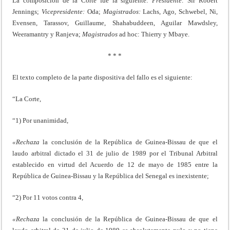
La composición de la Corte fue la siguiente:
Presidente:
Sir Robert
Jennings;
Vicepresidente:
Oda;
Magistrados:
Lachs, Ago, Schwebel, Ni,
Evensen, Tarassov, Guillaume, Shahabuddeen, Aguilar Mawdsley,
Weeramantry y Ranjeva;
Magistrados
ad hoc: Thierry y Mbaye.
* * *
El texto completo de la parte dispositiva del fallo es el siguiente:
“La Corte,
“1) Por unanimidad,
«Rechaza
la conclusión de la República de Guinea-Bissau de que el
laudo arbitral dictado el 31 de julio de 1989 por el Tribunal Arbitral
establecido en virtud del Acuerdo de 12 de mayo de 1985 entre la
República de Guinea-Bissau y la República del Senegal es inexistente;
“2) Por 11 votos contra 4,
«Rechaza
la conclusión de la República de Guinea-Bissau de que el