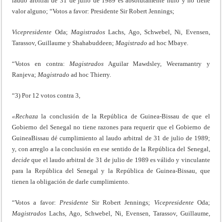
laudo arbitral de 31 de julio de 1989 es absolutamente nulo y no tiene
valor alguno; “Votos a favor: Presidente Sir Robert Jennings;
Vicepresidente
Oda;
Magistrados
Lachs, Ago, Schwebel, Ni, Evensen,
Tarassov, Guillaume y Shahabuddeen;
Magistrado
ad hoc Mbaye.
“Votos en contra:
Magistrados
Aguilar Mawdsley, Weeramantry y
Ranjeva;
Magistrado
ad hoc Thierry.
“3) Por 12 votos contra 3,
«Rechaza
la conclusión de la República de Guinea-Bissau de que el
Gobierno del Senegal no tiene razones para requerir que el Gobierno de
GuineaBissau dé cumplimiento al laudo arbitral de 31 de julio de 1989;
y, con arreglo a la conclusión en ese sentido de la República del Senegal,
decide
que el laudo arbitral de 31 de julio de 1989 es válido y vinculante
para la República del Senegal y la República de Guinea-Bissau, que
tienen la obligación de darle cumplimiento.
“Votos a favor:
Presidente
Sir Robert Jennings;
Vicepresidente
Oda;
Magistrados
Lachs, Ago, Schwebel, Ni, Evensen, Tarassov, Guillaume,