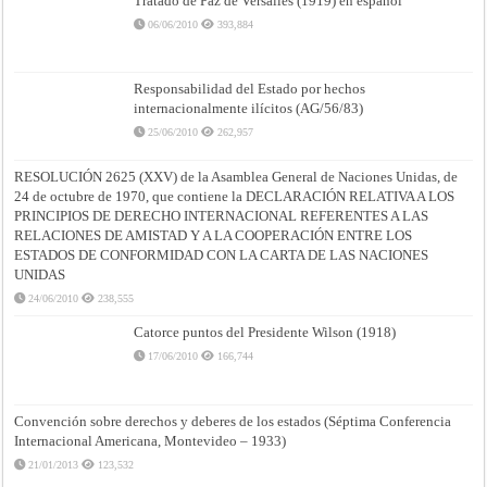
Tratado de Paz de Versalles (1919) en español
06/06/2010
393,884
Responsabilidad del Estado por hechos
internacionalmente ilícitos (AG/56/83)
25/06/2010
262,957
RESOLUCIÓN 2625 (XXV) de la Asamblea General de Naciones Unidas, de
24 de octubre de 1970, que contiene la DECLARACIÓN RELATIVA A LOS
PRINCIPIOS DE DERECHO INTERNACIONAL REFERENTES A LAS
RELACIONES DE AMISTAD Y A LA COOPERACIÓN ENTRE LOS
ESTADOS DE CONFORMIDAD CON LA CARTA DE LAS NACIONES
UNIDAS
24/06/2010
238,555
Catorce puntos del Presidente Wilson (1918)
17/06/2010
166,744
Convención sobre derechos y deberes de los estados (Séptima Conferencia
Internacional Americana, Montevideo – 1933)
21/01/2013
123,532