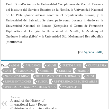
Paulo Botta
Doctor por la Universidad Complutense de Madrid. Docente
del Instituto del Servicio Exterior de la Nación, la Universidad Nacional
de La Plata (donde además coordina el departamento Eurasia) y la
Universidad del Salvador. Se desempeñó como docente invitado en la
Universidad Nacional de Eurasia (Kazajstán), el Centro de Formación
Diplomática de Georgia, la Universidad de Sevilla, la Academy of
Graduate Studies (Libia) y la Universidad Sidi Mohammed Ben Abdellah
(Marruecos)
[via
Agenda CARI
]
Tags
ADEM
AFRICANOS
ASUMI
BUENOS AIRES
CANCILLERÍA
CARI
EMBAJADAS
GEORGIA
GINEBRA
MADRID
NACIONES UNIDAS
ORGANISMOS INTERNACIONALES
PREST
REPRESENTACIONES
SUECIA
UNIVERSIDAD DE BUENOS AIRES
UNIVERSIDAD NACIONAL DE LA PLATA
WASHINGTON
Anterior
Journal of the History of
International Law / Revue
d’histoire du droit international –