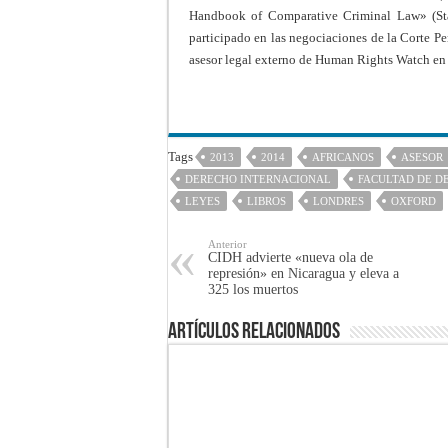
Handbook of Comparative Criminal Law» (Sta
participado en las negociaciones de la Corte P
asesor legal externo de Human Rights Watch en
Tags
2013
2014
AFRICANOS
ASESOR
DERECHO INTERNACIONAL
FACULTAD DE D
LEYES
LIBROS
LONDRES
OXFORD
Anterior
CIDH advierte «nueva ola de
represión» en Nicaragua y eleva a
325 los muertos
Artículos Relacionados