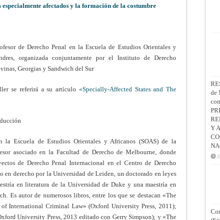
s especialmente afectados y la formación de la costumbre
ofesor de Derecho Penal en la Escuela de Estudios Orientales y
dres, organizada conjuntamente por el Instituto de Derecho
lvinas, Georgias y Sandwich del Sur
RE
er se referirá a su artículo
«Specially-Affected States and The
de 
co
PR
RE
aducción
Y 
CO
n la Escuela de Estudios Orientales y Africanos (SOAS) de la
NA
fesor asociado en la Facultad de Derecho de Melbourne, donde
2
ectos de Derecho Penal Internacional en el Centro de Derecho
ado en derecho por la Universidad de Leiden, un doctorado en leyes
stría en literatura de la Universidad de Duke y una maestría en
ch. Es autor de numerosos libros, entre los que se destacan «The
of International Criminal Law» (Oxford University Press, 2011);
Con
Oxford University Press, 2013 editado con Gerry Simpson); y «The