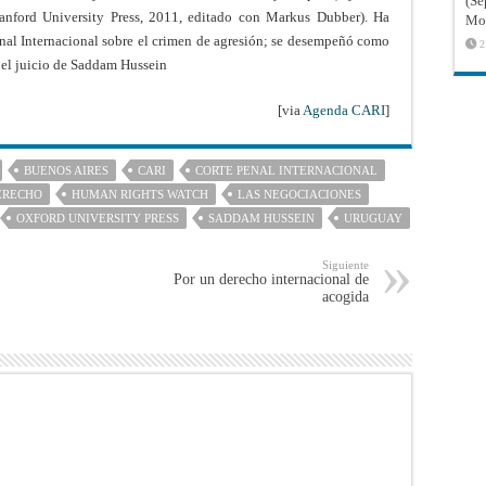
(Sé
nford University Press, 2011, editado con Markus Dubber). Ha
Mon
enal Internacional sobre el crimen de agresión; se desempeñó como
2
 el juicio de Saddam Hussein
[via
Agenda CARI
]
BUENOS AIRES
CARI
CORTE PENAL INTERNACIONAL
ERECHO
HUMAN RIGHTS WATCH
LAS NEGOCIACIONES
OXFORD UNIVERSITY PRESS
SADDAM HUSSEIN
URUGUAY
Siguiente
Por un derecho internacional de
acogida