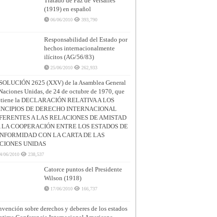
Tratado de Paz de Versalles
(1919) en español
06/06/2010
393,790
Responsabilidad del Estado por
hechos internacionalmente
ilícitos (AG/56/83)
25/06/2010
262,933
SOLUCIÓN 2625 (XXV) de la Asamblea General
Naciones Unidas, de 24 de octubre de 1970, que
ntiene la DECLARACIÓN RELATIVA A LOS
INCIPIOS DE DERECHO INTERNACIONAL
FERENTES A LAS RELACIONES DE AMISTAD
A LA COOPERACIÓN ENTRE LOS ESTADOS DE
NFORMIDAD CON LA CARTA DE LAS
CIONES UNIDAS
4/06/2010
238,537
Catorce puntos del Presidente
Wilson (1918)
17/06/2010
166,737
vención sobre derechos y deberes de los estados