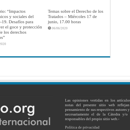
rio: “Impactos
Temas sobre el Derecho de los
cos y sociales del
Tratados – Miércoles 17 de
19. Desafíos para
junio, 17.00 horas
r el goce y protección
06/06/2020
de los derechos
os”
2020
Las opiniones vertidas en los artículo
notas del presente sitio web reflejan
pensamiento de sus respectivos autores y
necesariamente el de la Cátedra y/o 
responsables del propio sitio web.-
Política de privacidad