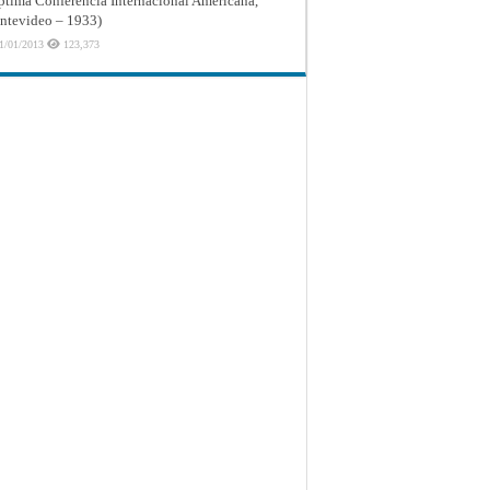
ptima Conferencia Internacional Americana,
tevideo – 1933)
1/01/2013
123,373