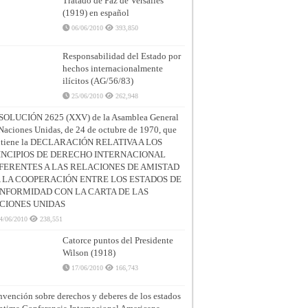
Tratado de Paz de Versalles
(1919) en español
06/06/2010
393,850
Responsabilidad del Estado por
hechos internacionalmente
ilícitos (AG/56/83)
25/06/2010
262,948
SOLUCIÓN 2625 (XXV) de la Asamblea General
Naciones Unidas, de 24 de octubre de 1970, que
ntiene la DECLARACIÓN RELATIVA A LOS
INCIPIOS DE DERECHO INTERNACIONAL
FERENTES A LAS RELACIONES DE AMISTAD
A LA COOPERACIÓN ENTRE LOS ESTADOS DE
NFORMIDAD CON LA CARTA DE LAS
CIONES UNIDAS
4/06/2010
238,551
Catorce puntos del Presidente
Wilson (1918)
17/06/2010
166,743
vención sobre derechos y deberes de los estados