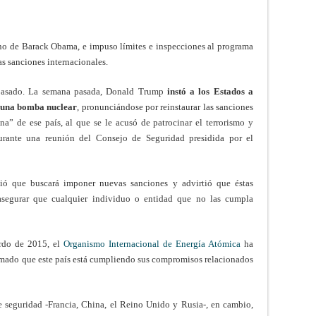
no de Barack Obama, e impuso límites e inspecciones al programa
as sanciones internacionales.
 pasado. La semana pasada, Donald Trump
instó a los Estados a
r una bomba nuclear
, pronunciándose por reinstaurar las sanciones
a” de ese país, al que se le acusó de patrocinar el terrorismo y
urante una reunión del Consejo de Seguridad presidida por el
ió que buscará imponer nuevas sanciones y advirtió que éstas
egurar que cualquier individuo o entidad que no las cumpla
erdo de 2015, el
Organismo Internacional de Energía Atómica
ha
rmado que este país está cumpliendo sus compromisos relacionados
 seguridad -Francia, China, el Reino Unido y Rusia-, en cambio,