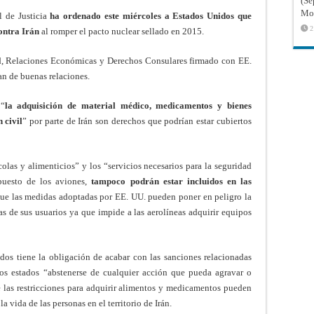
(Sé
Mon
l de Justicia
ha ordenado este miércoles a Estados Unidos que
2
ontra Irán
al romper el pacto nuclear sellado en 2015.
ad, Relaciones Económicas y Derechos Consulares firmado con EE.
n de buenas relaciones.
 “
la adquisición de material médico, medicamentos y bienes
 civil
” por parte de Irán son derechos que podrían estar cubiertos
olas y alimenticios” y los “servicios necesarios para la seguridad
epuesto de los aviones,
tampoco podrán estar incluidos en las
 que las medidas adoptadas por EE. UU. pueden poner en peligro la
das de sus usuarios ya que impide a las aerolíneas adquirir equipos
dos tiene la obligación de acabar con las sanciones relacionadas
s estados “abstenerse de cualquier acción que pueda agravar o
e las restricciones para adquirir alimentos y medicamentos pueden
a vida de las personas en el territorio de Irán.