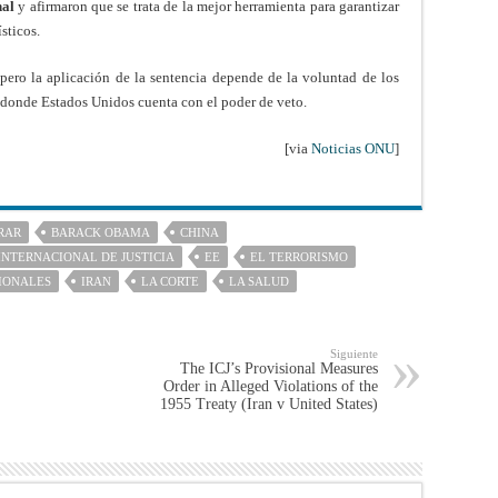
nal
y afirmaron que se trata de la mejor herramienta para garantizar
sticos.
, pero la aplicación de la sentencia depende de la voluntad de los
 donde Estados Unidos cuenta con el poder de veto.
[via
Noticias ONU
]
RAR
BARACK OBAMA
CHINA
INTERNACIONAL DE JUSTICIA
EE
EL TERRORISMO
IONALES
IRAN
LA CORTE
LA SALUD
Siguiente
The ICJ’s Provisional Measures
Order in Alleged Violations of the
1955 Treaty (Iran v United States)