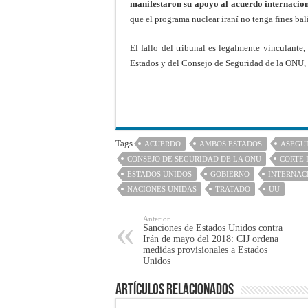
manifestaron su apoyo al acuerdo internacio
que el programa nuclear iraní no tenga fines balí
El fallo del tribunal es legalmente vinculante
Estados y del Consejo de Seguridad de la ONU,
Tags
ACUERDO
AMBOS ESTADOS
ASEGU
CONSEJO DE SEGURIDAD DE LA ONU
CORTE 
ESTADOS UNIDOS
GOBIERNO
INTERNAC
NACIONES UNIDAS
TRATADO
UU
Anterior
Sanciones de Estados Unidos contra
Irán de mayo del 2018: CIJ ordena
medidas provisionales a Estados
Unidos
Artículos Relacionados