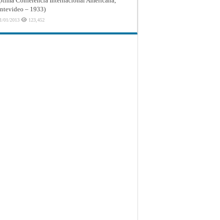
ptima Conferencia Internacional Americana,
tevideo – 1933)
1/01/2013
123,452