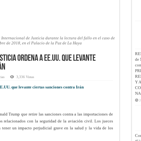
nternacional de Justicia durante la lectura del fallo en el caso de
tubre de 2018, en el Palacio de la Paz de La Haya
RE
sticia ordena a EE.UU. que levante
de 
co
án
PR
RE
cias
3,336 Vistas
Y 
E.UU. que levante ciertas sanciones contra Irán
CO
NA
2
ald Trump que retire las sanciones contra a las importaciones de
s relacionados con la seguridad de la aviación civil. Los jueces
 tener un impacto perjudicial grave en la salud y la vida de los
Con