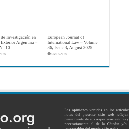
 de Investigación en
European Journal of
a Exterior Argentina –
International Law – Volume
 N° 10
36, Issue 3, August 2025
2026
05/02/2026
Las opiniones vertidas en los artículo
notas del presente sitio web reflejan
pensamiento de sus respectivos autores y
necesariamente el de la Cátedra y/o 
responsables del propio sitio web.-