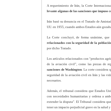
A requerimiento de Irán, la Corte Internaciona
levante algunas de las sanciones que impuso c
Irán basó su denuncia en el Tratado de Amist
UU. en 1955, cuando ambos Estados aún gozaba
La Corte concluyó, de forma unánime, que
relacionados con la seguridad de la población
por dicho Tratado.
Los artículos relacionados con “productos agríc
de la aviación civil”, como las piezas de r
sanciones de Washington
. La corte considera
seguridad de la aviación civil en Irán y las vi
necesarios.
Además, el tribunal considera que Estados Uni
con necesidades humanitarias y ordena a ambo
extender la disputa”. El Tribunal considera qu
tener un impacto perjudicial grave en la salud y l