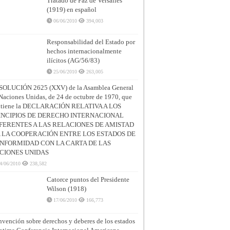
Tratado de Paz de Versalles
(1919) en español
06/06/2010
394,003
Responsabilidad del Estado por
hechos internacionalmente
ilícitos (AG/56/83)
25/06/2010
263,005
SOLUCIÓN 2625 (XXV) de la Asamblea General
Naciones Unidas, de 24 de octubre de 1970, que
ntiene la DECLARACIÓN RELATIVA A LOS
INCIPIOS DE DERECHO INTERNACIONAL
FERENTES A LAS RELACIONES DE AMISTAD
A LA COOPERACIÓN ENTRE LOS ESTADOS DE
NFORMIDAD CON LA CARTA DE LAS
CIONES UNIDAS
4/06/2010
238,582
Catorce puntos del Presidente
Wilson (1918)
17/06/2010
166,773
vención sobre derechos y deberes de los estados