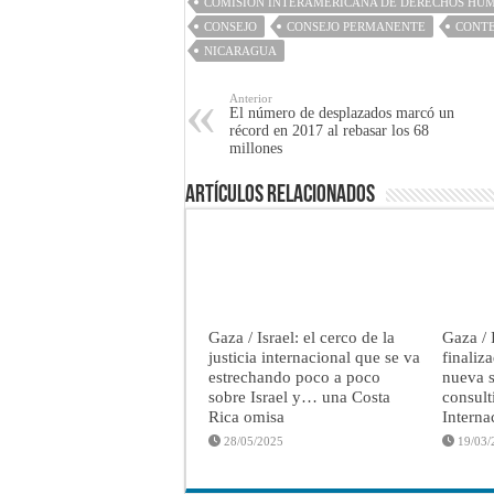
COMISIÓN INTERAMERICANA DE DERECHOS HU
CONSEJO
CONSEJO PERMANENTE
CONT
NICARAGUA
Anterior
El número de desplazados marcó un
récord en 2017 al rebasar los 68
millones
Artículos Relacionados
Gaza / Israel: el cerco de la
Gaza / 
justicia internacional que se va
finaliz
estrechando poco a poco
nueva s
sobre Israel y… una Costa
consult
Rica omisa
Interna
28/05/2025
19/03/