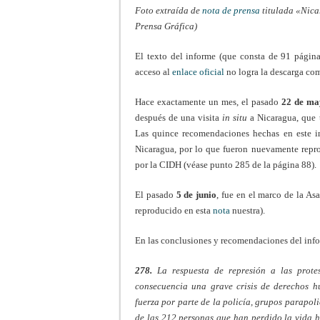
Foto extraída de
nota de prensa
titulada «Nica
Prensa Gráfica)
El texto del informe (que consta de 91 página
acceso al
enlace oficial
no logra la descarga co
Hace exactamente un mes, el pasado
22 de ma
después de una visita
in situ
a Nicaragua, que 
Las quince recomendaciones hechas en este in
Nicaragua, por lo que fueron nuevamente reprod
por la CIDH (véase punto 285 de la página 88).
El pasado
5 de junio
, fue en el marco de la A
reproducido en esta
nota
nuestra).
En las conclusiones y recomendaciones del infor
278.
La respuesta de represión a las prote
consecuencia una grave crisis de derechos h
fuerza por parte de la policía, grupos parapoli
de las 212 personas que han perdido la vida h