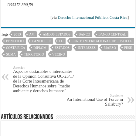
US$378.890,59.
[via
Derecho Internacional Público. Costa Rica
]
Tags
2013
AM
AMBOS ESTADOS
BANCO
BANCO CENTRAL
BENEFICIO
CANCILLER
CIJ
CORTE INTERNACIONAL DE JUSTICIA
COSTA RICA
DIPLOM
ESTADOS
INTERESES
MARZO
PESE
SUMA
TERRITORIO
VECINO
Anterior
Aspectos destacables e interesantes
de la Opinión Consultiva OC-23/17
de la Corte Interamericana de
Derechos Humanos sobre “medio
ambiente y derechos humanos”
Siguiente
An International Use of Force in
Salisbury?
Artículos Relacionados