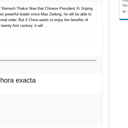
(Sé
Mon
 Ramesh Thakur Now that Chinese President Xi Jinping
2
ost powerful leader since Mao Zedong, he will be able to
ional order. But if China wants to enjoy the benefits of
wenty-first century, it will …
y hora exacta