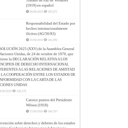
Tratado de Paz de Versalles
(1919) en español
06/06/2010
393,971
Responsabilidad del Estado por
hechos internacionalmente
ilícitos (AG/56/83)
25/06/2010
262,992
SOLUCIÓN 2625 (XXV) de la Asamblea General
Naciones Unidas, de 24 de octubre de 1970, que
ntiene la DECLARACIÓN RELATIVA A LOS
INCIPIOS DE DERECHO INTERNACIONAL
FERENTES A LAS RELACIONES DE AMISTAD
A LA COOPERACIÓN ENTRE LOS ESTADOS DE
NFORMIDAD CON LA CARTA DE LAS
CIONES UNIDAS
4/06/2010
238,579
Catorce puntos del Presidente
Wilson (1918)
17/06/2010
166,767
vención sobre derechos y deberes de los estados