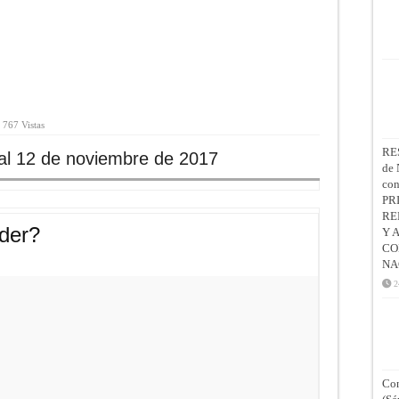
767 Vistas
RE
al 12 de noviembre de 2017
de 
co
PR
RE
der?
Y 
CO
NA
2
Con