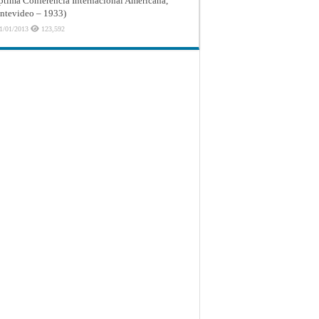
ptima Conferencia Internacional Americana,
tevideo – 1933)
1/01/2013
123,592