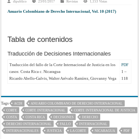
dipublico
23/01/2017
Revistas
1,153 Vistas
Anuario Colombiano de Derecho Internacional, Vol. 10 (2017)
Tabla de contenidos
Traducción de Decisiones Internacionales
Traducción del fallo de la Corte Internacional de Justicia en los
PDF
casos: Costa Rica c. Nicaragua
1 –
Ricardo Abello-Galvis, Walter Arévalo Ramírez, Giovanny Vega
118
Tags
ACDI
ANUARIO COLOMBIANO DE DERECHO INTERNACIONAL
CORTE
CORTE INTERNACIONAL
CORTE INTERNACIONAL DE JUSTICIA
COSTA
COSTA RICA
DECISIONES
DERECHO
DERECHO INTERNACIONAL
FALLO
INTERNACIONAL
INTERNACIONALES
JUSTICIA
LA CORTE
NICARAGUA
PDF