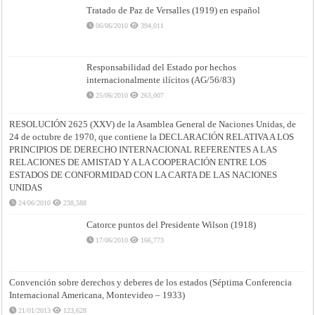
Tratado de Paz de Versalles (1919) en español
06/06/2010
394,011
Responsabilidad del Estado por hechos
internacionalmente ilícitos (AG/56/83)
25/06/2010
263,007
RESOLUCIÓN 2625 (XXV) de la Asamblea General de Naciones Unidas, de
24 de octubre de 1970, que contiene la DECLARACIÓN RELATIVA A LOS
PRINCIPIOS DE DERECHO INTERNACIONAL REFERENTES A LAS
RELACIONES DE AMISTAD Y A LA COOPERACIÓN ENTRE LOS
ESTADOS DE CONFORMIDAD CON LA CARTA DE LAS NACIONES
UNIDAS
24/06/2010
238,588
Catorce puntos del Presidente Wilson (1918)
17/06/2010
166,773
Convención sobre derechos y deberes de los estados (Séptima Conferencia
Internacional Americana, Montevideo – 1933)
21/01/2013
123,628