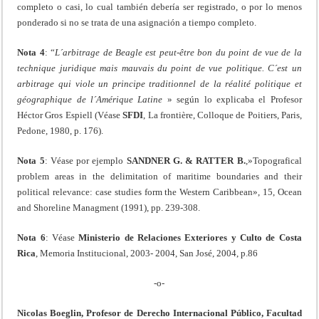
completo o casi, lo cual también debería ser registrado, o por lo menos
ponderado si no se trata de una asignación a tiempo completo.
Nota 4
: “
L´arbitrage de Beagle est peut-être bon du point de vue de la
technique juridique mais mauvais du point de vue politique. C´est un
arbitrage qui viole un principe traditionnel de la réalité politique et
géographique de l´Amérique Latine
» según lo explicaba el Profesor
Héctor Gros Espiell (Véase
SFDI
, La frontière, Colloque de Poitiers, Paris,
Pedone, 1980, p. 176).
Nota 5
: Véase por ejemplo
SANDNER G. & RATTER B.
,»Topografical
problem areas in the delimitation of maritime boundaries and their
political relevance: case studies form the Western Caribbean», 15, Ocean
and Shoreline Managment (1991), pp. 239-308.
Nota 6
: Véase
Ministerio de Relaciones Exteriores y Culto de Costa
Rica
, Memoria Institucional, 2003- 2004, San José, 2004, p.86
-o-
Nicolas Boeglin, Profesor de Derecho Internacional Público, Facultad