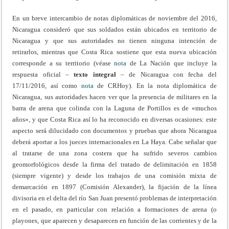
En un breve intercambio de notas diplomáticas de noviembre del 2016,
Nicaragua consideró que sus soldados están ubicados en territorio de
Nicaragua y que sus autoridades no tienen ninguna intención de
retirarlos, mientras que Costa Rica sostiene que esta nueva ubicación
corresponde a su territorio (véase
nota
de La Nación que incluye la
respuesta oficial –
texto integral
– de Nicaragua con fecha del
17/11/2016, así como
nota
de CRHoy). En la nota diplomática de
Nicaragua, sus autoridades hacen ver que la presencia de militares en la
barra de arena que colinda con la Laguna de Portillos es de «muchos
años», y que Costa Rica así lo ha reconocido en diversas ocasiones: este
aspecto será dilucidado con documentos y pruebas que ahora Nicaragua
deberá aportar a los jueces internacionales en La Haya. Cabe señalar que
al tratarse de una zona costera que ha sufrido severos cambios
geomorfológicos desde la firma del tratado de delimitación en 1858
(siempre vigente) y desde los trabajos de una comisión mixta de
demarcación en 1897 (Comisión Alexander), la fijación de la línea
divisoria en el delta del río San Juan presentó problemas de interpretación
en el pasado, en particular con relación a formaciones de arena (o
playones, que aparecen y desaparecen en función de las corrientes y de la