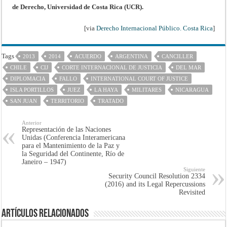
de Derecho, Universidad de Costa Rica (UCR).
[via
Derecho Internacional Público. Costa Rica
]
Tags
2013
2014
ACUERDO
ARGENTINA
CANCILLER
CHILE
CIJ
CORTE INTERNACIONAL DE JUSTICIA
DEL MAR
DIPLOMACIA
FALLO
INTERNATIONAL COURT OF JUSTICE
ISLA PORTILLOS
JUEZ
LA HAYA
MILITARES
NICARAGUA
SAN JUAN
TERRITORIO
TRATADO
Anterior
Representación de las Naciones
Unidas (Conferencia Interamericana
para el Mantenimiento de la Paz y
la Seguridad del Continente, Río de
Janeiro – 1947)
Siguiente
Security Council Resolution 2334
(2016) and its Legal Repercussions
Revisited
Artículos Relacionados