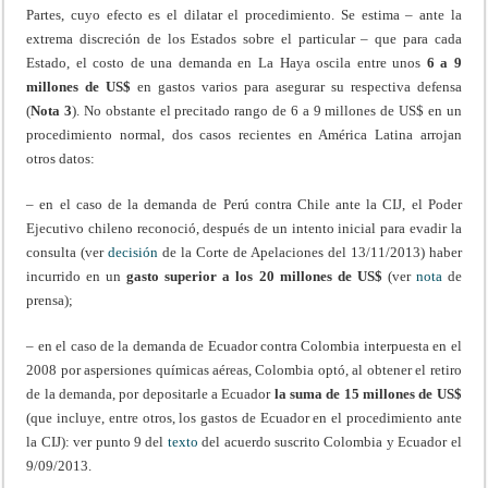
Partes, cuyo efecto es el dilatar el procedimiento. Se estima – ante la
extrema discreción de los Estados sobre el particular – que para cada
Estado, el costo de una demanda en La Haya oscila entre unos
6 a 9
millones de US$
en gastos varios para asegurar su respectiva defensa
(
Nota 3
). No obstante el precitado rango de 6 a 9 millones de US$ en un
procedimiento normal, dos casos recientes en América Latina arrojan
otros datos:
– en el caso de la demanda de Perú contra Chile ante la CIJ, el Poder
Ejecutivo chileno reconoció, después de un intento inicial para evadir la
consulta (ver
decisión
de la Corte de Apelaciones del 13/11/2013) haber
incurrido en un
gasto superior a los 20 millones de US$
(ver
nota
de
prensa);
– en el caso de la demanda de Ecuador contra Colombia interpuesta en el
2008 por aspersiones químicas aéreas, Colombia optó, al obtener el retiro
de la demanda, por depositarle a Ecuador
la suma de 15 millones de US$
(que incluye, entre otros, los gastos de Ecuador en el procedimiento ante
la CIJ): ver punto 9 del
texto
del acuerdo suscrito Colombia y Ecuador el
9/09/2013.