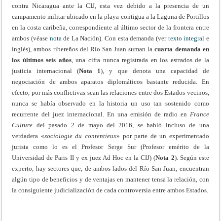
contra Nicaragua ante la CIJ, esta vez debido a la presencia de un
campamento militar ubicado en la playa contigua a la Laguna de Portillos
en la costa caribeña, correspondiente al último sector de la frontera entre
ambos (véase
nota
de La Nación). Con esta demanda (ver
texto integral
e
inglés), ambos ribereños del Río San Juan suman la
cuarta demanda en
los últimos seis años
, una cifra nunca registrada en los estrados de la
justicia internacional (
Nota 1
), y que denota una capacidad de
negociación de ambos aparatos diplomáticos bastante reducida. En
efecto, por más conflictivas sean las relaciones entre dos Estados vecinos,
nunca se había observado en la historia un uso tan sostenido como
recurrente del juez internacional. En una emisión de radio en
France
Culture
del pasado 2 de mayo del 2016, se habló incluso de una
verdadera «
sociologie du contentieux
» por parte de un experimentado
jurista como lo es el Profesor Serge Sur (Profesor emérito de la
Universidad de Paris II y ex juez Ad Hoc en la CIJ) (
Nota 2
). Según este
experto, hay sectores que, de ambos lados del Río San Juan, encuentran
algún tipo de beneficios y de ventajas en mantener tensa la relación, con
la consiguiente judicialización de cada controversia entre ambos Estados.