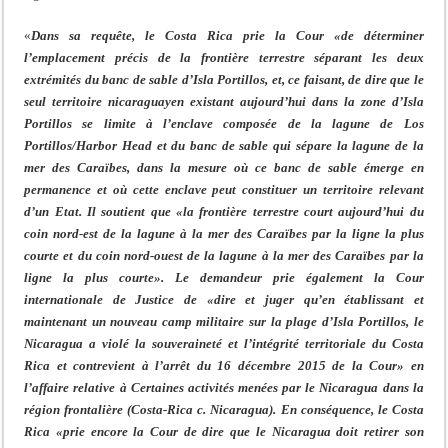
«
Dans sa requête, le Costa Rica prie la Cour «de déterminer
l’emplacement précis de la frontière terrestre séparant les deux
extrémités du banc de sable d’Isla Portillos, et, ce faisant, de dire que le
seul territoire nicaraguayen existant aujourd’hui dans la zone d’Isla
Portillos se limite à l’enclave composée de la lagune de Los
Portillos/Harbor Head et du banc de sable qui sépare la lagune de la
mer des Caraïbes, dans la mesure où ce banc de sable émerge en
permanence et où cette enclave peut constituer un territoire relevant
d’un Etat. Il soutient que «la frontière terrestre court aujourd’hui du
coin nord-est de la lagune à la mer des Caraïbes par la ligne la plus
courte et du coin nord-ouest de la lagune à la mer des Caraïbes par la
ligne la plus courte». Le demandeur prie également la Cour
internationale de Justice de «dire et juger qu’en établissant et
maintenant un nouveau camp militaire sur la plage d’Isla Portillos, le
Nicaragua a violé la souveraineté et l’intégrité territoriale du Costa
Rica et contrevient à l’arrêt du 16 décembre 2015 de la Cour» en
l’affaire relative à Certaines activités menées par le Nicaragua dans la
région frontalière (Costa-Rica c. Nicaragua). En conséquence, le Costa
Rica «prie encore la Cour de dire que le Nicaragua doit retirer son