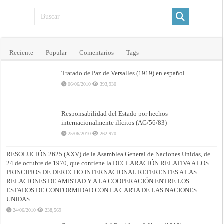
Reciente
Popular
Comentarios
Tags
Tratado de Paz de Versalles (1919) en español
06/06/2010
393,930
Responsabilidad del Estado por hechos
internacionalmente ilícitos (AG/56/83)
25/06/2010
262,970
RESOLUCIÓN 2625 (XXV) de la Asamblea General de Naciones Unidas, de
24 de octubre de 1970, que contiene la DECLARACIÓN RELATIVA A LOS
PRINCIPIOS DE DERECHO INTERNACIONAL REFERENTES A LAS
RELACIONES DE AMISTAD Y A LA COOPERACIÓN ENTRE LOS
ESTADOS DE CONFORMIDAD CON LA CARTA DE LAS NACIONES
UNIDAS
24/06/2010
238,569