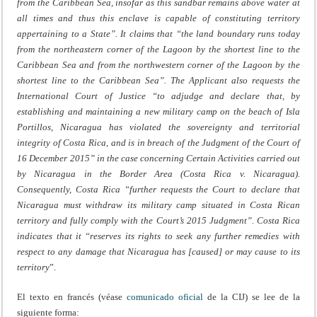
from the Caribbean Sea, insofar as this sandbar remains above water at
all times and thus this enclave is capable of constituting territory
appertaining to a State”. It claims that “the land boundary runs today
from the northeastern corner of the Lagoon by the shortest line to the
Caribbean Sea and from the northwestern corner of the Lagoon by the
shortest line to the Caribbean Sea”. The Applicant also requests the
International Court of Justice “to adjudge and declare that, by
establishing and maintaining a new military camp on the beach of Isla
Portillos, Nicaragua has violated the sovereignty and territorial
integrity of Costa Rica, and is in breach of the Judgment of the Court of
16 December 2015” in the case concerning Certain Activities carried out
by Nicaragua in the Border Area (Costa Rica v. Nicaragua).
Consequently, Costa Rica “further requests the Court to declare that
Nicaragua must withdraw its military camp situated in Costa Rican
territory and fully comply with the Court’s 2015 Judgment”. Costa Rica
indicates that it “reserves its rights to seek any further remedies with
respect to any damage that Nicaragua has [caused] or may cause to its
territory
”.
El texto en francés (véase
comunicado oficial
de la CIJ) se lee de la
siguiente forma: