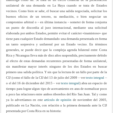
unilateral de una demanda en La Haya cuando se trata de Estados
vecinos. Como bien se sabe, el buscar una salida negociada, solicitar los
buenos oficios de un tercero, su mediación, o bien negociar un
compromiso arbitral o – en última instancia – someter de forma conjunta
un punto de discordia al juez internacional, mediante una solicitud
elaborada por ambos Estados, permite evitar el carácter «inamistoso» que
tiene para cualquier Estado demandado una demanda presentada en forma
un tanto sorpresiva y unilateral por un Estado vecino. En términos
generales, se puede decir que la compleja agenda bilateral entre Costa
Rica y Nicaragua lleva más de diez años suspendida, precisamente debido
al efecto de estas demandas recurrentes presentadas de forma unilateral,
sin manifestar mayor interés ninguno de los dos Estados en buscar
primero una salida política. Y sin que la lectura de un fallo por parte de la
CIJ (como el fallo de la CIJ del 13 de julio del 2009 – ver
texto integral
–
o el del 16 de diciembre del 2015 – ver
texto integral
) abra un espacio de
tiempo para lograr algun tipo de acercamiento en aras de normalizar poco
a poco las relaciones entre ambos ribereños del Río San Juan. Tal y como
ya lo advertíamos en este
artículo de opinión
de noviembre del 2005,
publicado en La Nación, con relación a la primera demanda ante la CIJ
presentada por Costa Rica en su historia: