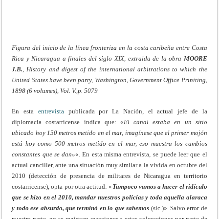
Figura del inicio de la línea fronteriza en la costa caribeña entre Costa
Rica y Nicaragua a finales del siglo XIX, extraida de la obra
MOORE
J.B.
, History and digest of the international arbitrations to which the
United States have been party, Washington, Government Office Priniting,
1898 (6 volumes), Vol. V.,p. 5079
En esta
entrevista
publicada por La Nación, el actual jefe de la
diplomacia costarricense indica que: «
El canal estaba en un sitio
ubicado hoy 150 metros metido en el mar, imagínese que el primer mojón
está hoy como 500 metros metido en el mar, eso muestra los cambios
constantes que se dan»
«. En esta misma entrevista, se puede leer que el
actual canciller, ante una situación muy similar a la vivida en octubre del
2010 (detección de presencia de militares de Nicaragua en territorio
costarricense), opta por otra actitud: «
Tampoco vamos a hacer el ridículo
que se hizo en el 2010, mandar nuestros policías y toda aquella alaraca
y todo ese absurdo, que terminó en lo que sabemos
(sic.)». Salvo error de
nuestra parte, no se registran reacciones a estas valoraciones por parte de