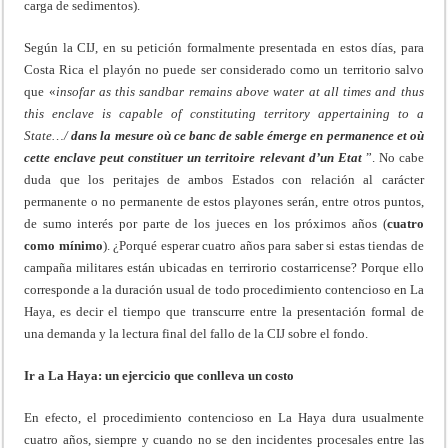
carga de sedimentos).
Según la CIJ, en su petición formalmente presentada en estos días, para
Costa Rica el playón no puede ser considerado como un territorio salvo
que «
insofar as this sandbar remains above water at all times and thus
this enclave is capable of constituting territory appertaining to a
State…/
dans la mesure où ce banc de sable émerge en permanence et où
cette enclave peut constituer un territoire relevant d’un Etat
”. No cabe
duda que los peritajes de ambos Estados con relación al carácter
permanente o no permanente de estos playones serán, entre otros puntos,
de sumo interés por parte de los jueces en los próximos años (
cuatro
como mínimo
). ¿Porqué esperar cuatro años para saber si estas tiendas de
campaña militares están ubicadas en terrirorio costarricense? Porque ello
corresponde a la duración usual de todo procedimiento contencioso en La
Haya, es decir el tiempo que transcurre entre la presentación formal de
una demanda y la lectura final del fallo de la CIJ sobre el fondo.
Ir a La Haya: un ejercicio que conlleva un costo
En efecto, el procedimiento contencioso en La Haya dura usualmente
cuatro años, siempre y cuando no se den incidentes procesales entre las