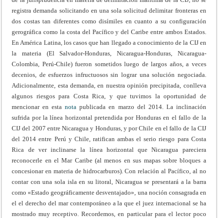
registra demanda solicitando en una sola solicitud delimitar fronteras en
dos costas tan diferentes como disímiles en cuanto a su configuración
gerográfica como la costa del Pacífico y del Caribe entre ambos Estados.
En América Latina, los casos que han llegado a conocimiento de la CIJ en
la materia (El Salvador-Honduras, Nicaragua-Honduras, Nicaragua-
Colombia, Perú-Chile) fueron sometidos luego de largos años, a veces
decenios, de esfuerzos infructuosos sin lograr una solución negociada.
Adicionalmente, esta demanda, en nuestra opinión precipitada, conlleva
algunos riesgos para Costa Rica, y que tuvimos la oportunidad de
mencionar en esta
nota
publicada en marzo del 2014. La inclinación
sufrida por la línea horizontal pretendida por Honduras en el fallo de la
CIJ del 2007 entre Nicaragua y Honduras, y por Chile en el fallo de la CIJ
del 2014 entre Perú y Chile, ratifican ambas el serio riesgo para Costa
Rica de ver inclinarse la línea horizontal que Nicaragua pareciera
reconocerle en el Mar Caribe (al menos en sus mapas sobre bloques a
concesionar en materia de hidrocarburos). Con relación al Pacífico, al no
contar con una sola isla en su litoral, Nicaragua se presentará a la barra
como «Estado geográficamente desventajado», una noción consagrada en
el el derecho del mar contemporáneo a la que el juez internacional se ha
mostrado muy receptivo. Recordemos, en particular para el lector poco