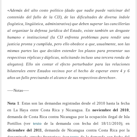
«
Además del alto costo político (dado que nadie puede vaticinar del
contenido del fallo de la CIJ), de las dificultades de diversa índole
(logística, lingüística, administrativa) que deben superar las cancillerías
al organizar la defensa jurídica del Estado, existe también un desgaste
humano e institucional (la CIJ enfrenta problemas para rendir una
justicia pronta y cumplida, pero ello obedece a que, usualmente, son las
mismas partes las que deciden extender los plazos para presentar sus
respectivas réplicas y dúplicas, solicitando incluso una tercera ronda de
alegatos). Ello sin contar el efecto perturbador para las relaciones
bilaterales entre Estados vecinos por el hecho de esperar entre 4 y 6
años un fallo precisando el alcance de sus respectivos derechos
«.
—–Notas—–
Nota 1
: Estas son las demandas registradas desde el 2010 hasta la fecha
en La Haya entre Costa Rica y Nicaragua. En
noviembre del 2010
,
demanda de Costa Rica contra Nicaragua por la ocupación ilegal de Isla
Portillos (ver
texto
de la demanda con fecha del 18/11/2010); en
diciembre del 2011
, demanda de Nicaragua contra Costa Rica por la
denominada «trocha fronteriza» (ver
texto
de la demanda con fecha del