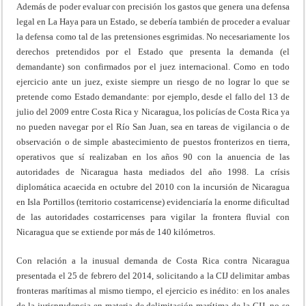
Además de poder evaluar con precisión los gastos que genera una defensa
legal en La Haya para un Estado, se debería también de proceder a evaluar
la defensa como tal de las pretensiones esgrimidas. No necesariamente los
derechos pretendidos por el Estado que presenta la demanda (el
demandante) son confirmados por el juez internacional. Como en todo
ejercicio ante un juez, existe siempre un riesgo de no lograr lo que se
pretende como Estado demandante: por ejemplo, desde el fallo del 13 de
julio del 2009 entre Costa Rica y Nicaragua, los policías de Costa Rica ya
no pueden navegar por el Río San Juan, sea en tareas de vigilancia o de
observación o de simple abastecimiento de puestos fronterizos en tierra,
operativos que sí realizaban en los años 90 con la anuencia de las
autoridades de Nicaragua hasta mediados del año 1998. La crísis
diplomática acaecida en octubre del 2010 con la incursión de Nicaragua
en Isla Portillos (territorio costarricense) evidenciaría la enorme dificultad
de las autoridades costarricenses para vigilar la frontera fluvial con
Nicaragua que se extiende por más de 140 kilómetros.
Con relación a la inusual demanda de Costa Rica contra Nicaragua
presentada el 25 de febrero del 2014, solicitando a la CIJ delimitar ambas
fronteras marítimas al mismo tiempo, el ejercicio es inédito: en los anales
de la jurisprudencia en materia de delimitación marítima de la CIJ, no se