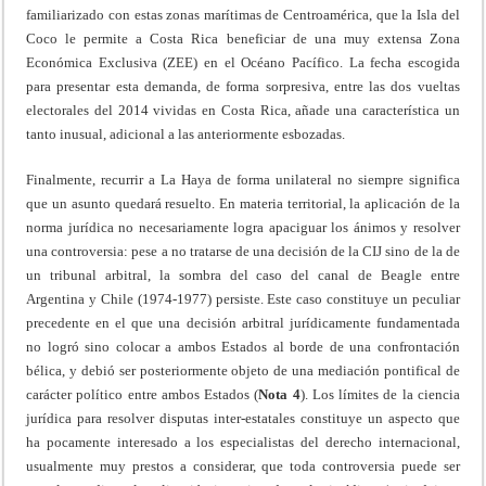
familiarizado con estas zonas marítimas de Centroamérica, que la Isla del
Coco le permite a Costa Rica beneficiar de una muy extensa Zona
Económica Exclusiva (ZEE) en el Océano Pacífico. La fecha escogida
para presentar esta demanda, de forma sorpresiva, entre las dos vueltas
electorales del 2014 vividas en Costa Rica, añade una característica un
tanto inusual, adicional a las anteriormente esbozadas.
Finalmente, recurrir a La Haya de forma unilateral no siempre significa
que un asunto quedará resuelto. En materia territorial, la aplicación de la
norma jurídica no necesariamente logra apaciguar los ánimos y resolver
una controversia: pese a no tratarse de una decisión de la CIJ sino de la de
un tribunal arbitral, la sombra del caso del canal de Beagle entre
Argentina y Chile (1974-1977) persiste. Este caso constituye un peculiar
precedente en el que una decisión arbitral jurídicamente fundamentada
no logró sino colocar a ambos Estados al borde de una confrontación
bélica, y debió ser posteriormente objeto de una mediación pontifical de
carácter político entre ambos Estados (
Nota 4
). Los límites de la ciencia
jurídica para resolver disputas inter-estatales constituye un aspecto que
ha pocamente interesado a los especialistas del derecho internacional,
usualmente muy prestos a considerar, que toda controversia puede ser