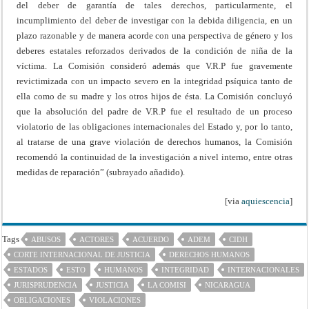
del deber de garantía de tales derechos, particularmente, el
incumplimiento del deber de investigar con la debida diligencia, en un
plazo razonable y de manera acorde con una perspectiva de género y los
deberes estatales reforzados derivados de la condición de niña de la
víctima. La Comisión consideró además que V.R.P fue gravemente
revictimizada con un impacto severo en la integridad psíquica tanto de
ella como de su madre y los otros hijos de ésta. La Comisión concluyó
que la absolución del padre de V.R.P fue el resultado de un proceso
violatorio de las obligaciones internacionales del Estado y, por lo tanto,
al tratarse de una grave violación de derechos humanos, la Comisión
recomendó la continuidad de la investigación a nivel interno, entre otras
medidas de reparación” (subrayado añadido).
[via
aquiescencia
]
Tags
ABUSOS
ACTORES
ACUERDO
ADEM
CIDH
CORTE INTERNACIONAL DE JUSTICIA
DERECHOS HUMANOS
ESTADOS
ESTO
HUMANOS
INTEGRIDAD
INTERNACIONALES
JURISPRUDENCIA
JUSTICIA
LA COMISI
NICARAGUA
OBLIGACIONES
VIOLACIONES