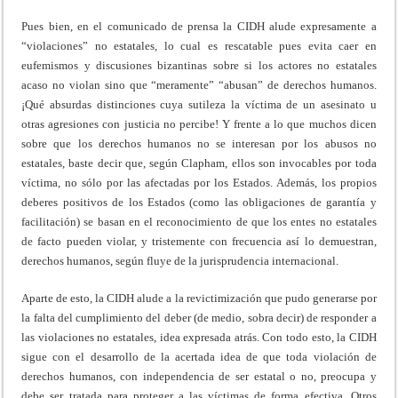
Pues bien, en el comunicado de prensa la CIDH alude expresamente a
“violaciones” no estatales, lo cual es rescatable pues evita caer en
eufemismos y discusiones bizantinas sobre si los actores no estatales
acaso no violan sino que “meramente” “abusan” de derechos humanos.
¡Qué absurdas distinciones cuya sutileza la víctima de un asesinato u
otras agresiones con justicia no percibe! Y frente a lo que muchos dicen
sobre que los derechos humanos no se interesan por los abusos no
estatales, baste decir que, según Clapham, ellos son invocables por toda
víctima, no sólo por las afectadas por los Estados. Además, los propios
deberes positivos de los Estados (como las obligaciones de garantía y
facilitación) se basan en el reconocimiento de que los entes no estatales
de facto pueden violar, y tristemente con frecuencia así lo demuestran,
derechos humanos, según fluye de la jurisprudencia internacional.
Aparte de esto, la CIDH alude a la revictimización que pudo generarse por
la falta del cumplimiento del deber (de medio, sobra decir) de responder a
las violaciones no estatales, idea expresada atrás. Con todo esto, la CIDH
sigue con el desarrollo de la acertada idea de que toda violación de
derechos humanos, con independencia de ser estatal o no, preocupa y
debe ser tratada para proteger a las víctimas de forma efectiva. Otros